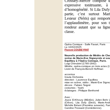
Crossley-Mercer compose 
expressive tonitruante, 
d’homogénéité. Si Lila Dufy 
partie, c’est surtout Ma
Lesieur (Néris) qui remport
l’applaudimètre, pour son 
rondeur autant que sa lign
classe.
Opéra Comique - Salle Favart, Paris
Le 10/02/2025
Florent COUDEYRAT
Nouvelle production de Médée de Che
scène de Marie-Eve Signeyrole et sou
Equilbey à l’Opéra Comique, Paris.
Luigi Cherubini (1760-1842)
Médée
, opéra-comique en trois actes (
Livret de François-Benoît Hoffman
accentus
Insula Orchestra
direction : Laurence Equilbey
mise en scène, vidéo : Marie-Eve Signe
décors : Fabien Teigné
costumes : Yashi
éclairages : Philippe Berthomé
Avec :
Joyce El-Khoury (Médée), Julien Behr 
(Créon), Lila Dufy (Dircé), Marie-And
Michèle Bréant (Première suivante), Fa
Caroline Frossard (Comédienne).