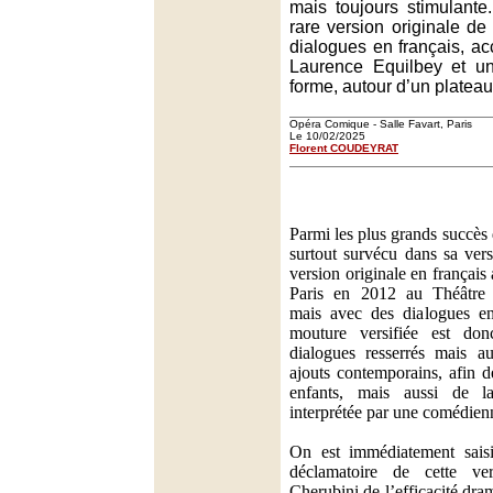
mais toujours stimulante.
rare version originale de
dialogues en français, 
Laurence Equilbey et u
forme, autour d’un platea
Opéra Comique - Salle Favart, Paris
Le 10/02/2025
Florent COUDEYRAT
Parmi les plus grands succès
surtout survécu dans sa vers
version originale en français
Paris en 2012 au Théâtre
mais avec des dialogues ent
mouture versifiée est don
dialogues resserrés mais a
ajouts contemporains, afin d
enfants, mais aussi de 
interprétée par une comédien
On est immédiatement saisi
déclamatoire de cette ve
Cherubini de l’efficacité dr