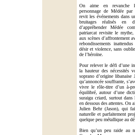
On aime en revanche l
personnage de Médée par 
revit les événements dans u
bruitages réalisés en di
d’appréhender Médée co
patriarcat revisite le mythe
aux scènes d’affrontement a
rebondissements inattendus 
désir et violence, sans oubli
de l’héroïne.
Pour relever le défi d’une in
la hauteur des nécessités v
soprano d’origine libanaise
qu’annoncée souffrante, s’avè
vivre le rôle-titre d’un à-p
équilibré, autour d’une dict
suraigu criard, surtout dans 
en dessous des attentes. On 
Julien Behr (Jason), qui fa
naturelle et parfaitement pro
quelque peu métallique au dé
Bien qu’un peu raide au ni