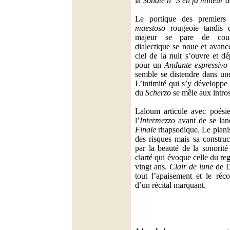
la
Sonate n° 3 en fa mineur
d
Le portique des premiers 
maestoso
rougeoie tandis
majeur se pare de coul
dialectique se noue et avanc
ciel de la nuit s’ouvre et dé
pour un
Andante espressivo
semble se distendre dans un
L’intimité qui s’y développe
du
Scherzo
se mêle aux intro
Laloum articule avec poésie
l’
Intermezzo
avant de se lan
Finale
rhapsodique. Le pianis
des risques mais sa construc
par la beauté de la sonorité
clarté qui évoque celle du r
vingt ans.
Clair de lune
de D
tout l’apaisement et le réc
d’un récital marquant.