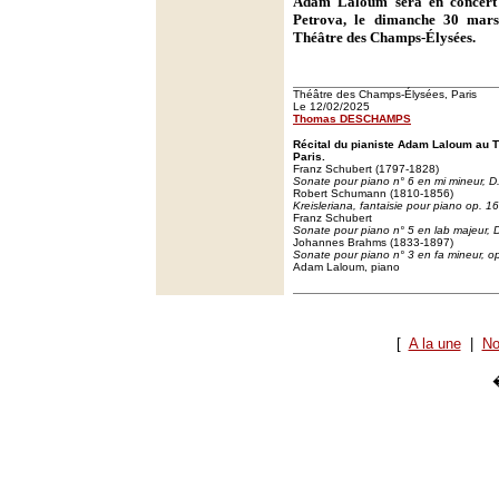
Adam Laloum sera en concert 
Petrova, le dimanche 30 mars
Théâtre des Champs-Élysées.
Théâtre des Champs-Élysées, Paris
Le 12/02/2025
Thomas DESCHAMPS
Récital du pianiste Adam Laloum au 
Paris.
Franz Schubert (1797-1828)
Sonate pour piano n° 6 en mi mineur, D
Robert Schumann (1810-1856)
Kreisleriana, fantaisie pour piano op. 16
Franz Schubert
Sonate pour piano n° 5 en lab majeur, 
Johannes Brahms (1833-1897)
Sonate pour piano n° 3 en fa mineur, op
Adam Laloum, piano
[
A la une
|
No