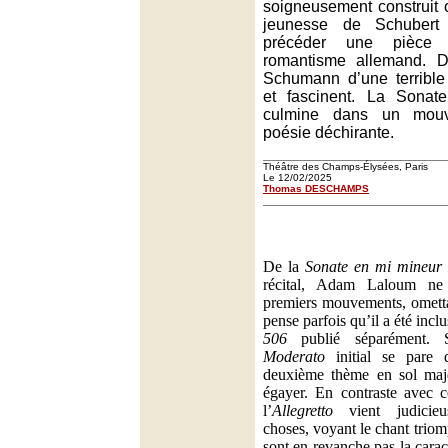
soigneusement construit
jeunesse de Schubert
précéder une pièce 
romantisme allemand. D
Schumann d’une terrible
et fascinent. La Sona
culmine dans un mouv
poésie déchirante.
Théâtre des Champs-Élysées, Paris
Le 12/02/2025
Thomas DESCHAMPS
De la
Sonate en mi mineur
récital, Adam Laloum ne
premiers mouvements, omett
pense parfois qu’il a été inclus
506
publié séparément. S
Moderato
initial se pare 
deuxième thème en sol maje
égayer. En contraste avec c
l’
Allegretto
vient judicieu
choses, voyant le chant triom
sont en revanche pas la carac