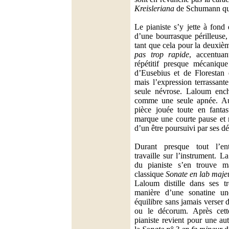
Kreisleriana
de Schumann qui
Le pianiste s’y jette à fond d
d’une bourrasque périlleuse, 
tant que cela pour la deuxiè
pas trop rapide
, accentuan
répétitif presque mécaniqu
d’Eusebius et de Florestan
mais l’expression terrassant
seule névrose. Laloum enc
comme une seule apnée. Au
pièce jouée toute en fantas
marque une courte pause et r
d’un être poursuivi par ses d
Durant presque tout l’en
travaille sur l’instrument. L
du pianiste s’en trouve ma
classique
Sonate en lab maje
Laloum distille dans ses t
manière d’une sonatine une
équilibre sans jamais verser 
ou le décorum. Après cett
pianiste revient pour une au