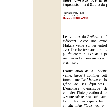
mère l’Oye avant de lâche
impressionnant Sacre du 
Philharmonie, Paris
Le 19/02/2025
Thomas DESCHAMPS
Les volutes du
Prélude
du
s’élèvent. Avec une extr
Mäkelä veille sur les entre
avec l’orchestre dans une m
plutôt charnus. Les deux p
rien des échappées mais surv
organisée.
L’articulation de la
Forlan
veine, jusqu’à confiner cet
formalisme. Le
Menuet
encha
grâce de ses équilibre
L’emphase dynamique
combien l’interprétation de 
XVIIIe siècle reste délicate
traduit bien les aspects les 
de
Ma mère l’Oye
pose en f