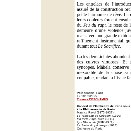
Les entrelacs de l’introduc
assuré de la construction orc
petite harmonie de rêve. La 
leurs couleurs forcent ensuit
du
Jeu du rapt
, le reste de l
demeure d’une violence juvé
mais avec une grande maîtris
raffinement instrumental qu
durant tout
Le Sacrifice
.
Là les demi-teintes abondent
des cuivres virtuoses. Et p
syncopes, Mäkelä conserve d
inexorable de la chose san
coupable, rendant à l’issue fa
Philharmonie, Paris
Le 19/02/2025
Thomas DESCHAMPS
Concert de l’Orchestre de Paris sous 
à la Philharmonie de Paris.
Maurice Ravel (1875-1937)
Le Tombeau de Couperin
(1920)
Ma mère l’Oye
, suite (1911)
Igor Stravinski (1882-1971)
Le Sacre du printemps
(1913)
Orchestre de Paris