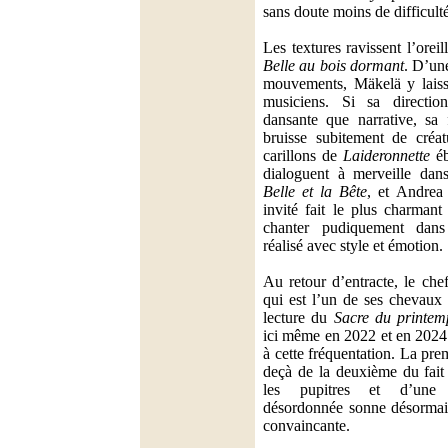
sans doute moins de difficulté
Les textures ravissent l’orei
Belle au bois dormant
. D’un
mouvements, Mäkelä y laiss
musiciens. Si sa directi
dansante que narrative, sa
bruisse subitement de créat
carillons de
Laideronnette
éb
dialoguent à merveille dan
Belle et la Bête
, et Andrea
invité fait le plus charmant
chanter pudiquement da
réalisé avec style et émotion.
Au retour d’entracte, le che
qui est l’un de ses chevaux 
lecture du
Sacre du printem
ici même en 2022 et en 2024
à cette fréquentation. La prem
deçà de la deuxième du fait 
les pupitres et d’une 
désordonnée sonne désormai
convaincante.