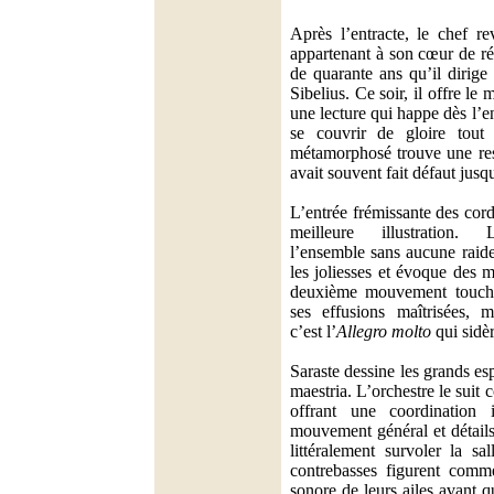
Après l’entracte, le chef r
appartenant à son cœur de rép
de quarante ans qu’il dirige
Sibelius. Ce soir, il offre le 
une lecture qui happe dès l’e
se couvrir de gloire tout 
métamorphosé trouve une resp
avait souvent fait défaut jusqu
L’entrée frémissante des cord
meilleure illustration. 
l’ensemble sans aucune raideu
les joliesses et évoque des 
deuxième mouvement touche 
ses effusions maîtrisées, 
c’est l’
Allegro molto
qui sidèr
Saraste dessine les grands es
maestria. L’orchestre le sui
offrant une coordination i
mouvement général et détail
littéralement survoler la sa
contrebasses figurent comm
sonore de leurs ailes avant q