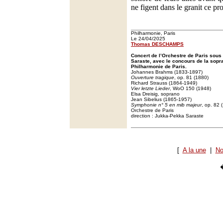
ne figent dans le granit ce pr
Philharmonie, Paris
Le 24/04/2025
Thomas DESCHAMPS
Concert de l’Orchestre de Paris sous
Saraste, avec le concours de la sopra
Philharmonie de Paris.
Johannes Brahms (1833-1897)
Ouverture tragique
, op. 81 (1880)
Richard Strauss (1864-1949)
Vier letzte Lieder
, WoO 150 (1948)
Elsa Dreisig, soprano
Jean Sibelius (1865-1957)
Symphonie n° 5 en mib majeur
, op. 82 
Orchestre de Paris
direction : Jukka-Pekka Saraste
[
A la une
|
No