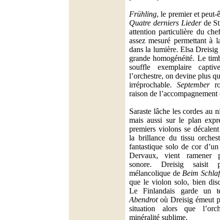
Frühling
, le premier et peut-
Quatre derniers Lieder
de Str
attention particulière du ch
assez mesuré permettant à la
dans la lumière. Elsa Dreisig
grande homogénéité. Le timb
souffle exemplaire capt
l’orchestre, on devine plus q
irréprochable.
September
ro
raison de l’accompagnement d
Saraste lâche les cordes au 
mais aussi sur le plan expr
premiers violons se décalen
la brillance du tissu orches
fantastique solo de cor d’un
Dervaux, vient ramener 
sonore. Dreisig saisit 
mélancolique de
Beim Schla
que le violon solo, bien disc
Le Finlandais garde un 
Abendrot
où Dreisig émeut pa
situation alors que l’orc
minéralité sublime.