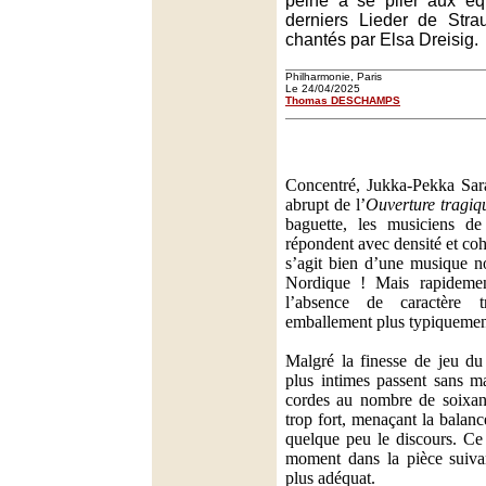
peiné à se plier aux éq
derniers Lieder de Stra
chantés par Elsa Dreisig.
Philharmonie, Paris
Le 24/04/2025
Thomas DESCHAMPS
Concentré, Jukka-Pekka Sara
abrupt de l’
Ouverture tragiq
baguette, les musiciens de
répondent avec densité et coh
s’agit bien d’une musique n
Nordique ! Mais rapidement
l’absence de caractère 
emballement plus typiquemen
Malgré la finesse de jeu du 
plus intimes passent sans m
cordes au nombre de soixant
trop fort, menaçant la balanc
quelque peu le discours. Ce
moment dans la pièce suivan
plus adéquat.