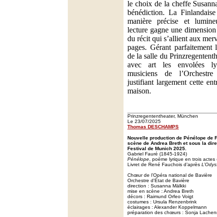
le choix de la cheffe Susann
bénédiction. La Finlandaise 
manière précise et lumine
lecture gagne une dimension 
du récit qui s’allient aux mer
pages. Gérant parfaitement 
de la salle du Prinzregentent
avec art les envolées ly
musiciens de l’Orchestre
justifiant largement cette en
maison.
Prinzregententheater, München
Le 23/07/2025
Thomas DESCHAMPS
Nouvelle production de Pénélope de 
scène de Andrea Breth et sous la dir
Festival de Munich 2025.
Gabriel Fauré (1845-1924)
Pénélope
, poème lyrique en trois actes
Livret de René Fauchois d’après
L’Odys
Chœur de l’Opéra national de Bavière
Orchestre d'État de Bavière
direction : Susanna Mälkki
mise en scène : Andrea Breth
décors : Raimund Orfeo Voigt
costumes : Ursula Renzenbrink
éclairages : Alexander Koppelmann
préparation des chœurs : Sonja Lache