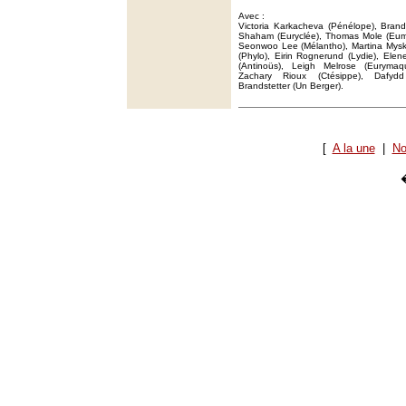
Avec :
Victoria Karkacheva (Pénélope), Brand
Shaham (Euryclée), Thomas Mole (Eumée
Seonwoo Lee (Mélantho), Martina Mysk
(Phylo), Eirin Rognerund (Lydie), Elene 
(Antinoüs), Leigh Melrose (Eurymaqu
Zachary Rioux (Ctésippe), Dafydd
Brandstetter (Un Berger).
[
A la une
|
No