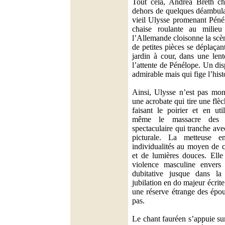
Tout cela, Andrea Breth cho
dehors de quelques déambula
vieil Ulysse promenant Péné
chaise roulante au milieu 
l’Allemande cloisonne la scè
de petites pièces se déplaçan
jardin à cour, dans une lent
l’attente de Pénélope. Un dis
admirable mais qui fige l’hist
Ainsi, Ulysse n’est pas montr
une acrobate qui tire une flè
faisant le poirier et en uti
même le massacre des pr
spectaculaire qui tranche av
picturale. La metteuse 
individualités au moyen de c
et de lumières douces. Elle
violence masculine envers 
dubitative jusque dans la
jubilation en do majeur écrit
une réserve étrange des épou
pas.
Le chant fauréen s’appuie su