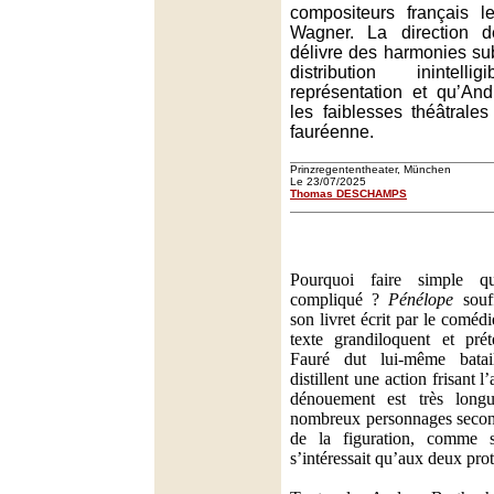
compositeurs français l
Wagner. La direction 
délivre des harmonies sub
distribution inintel
représentation et qu’An
les faiblesses théâtrale
fauréenne.
Prinzregententheater, München
Le 23/07/2025
Thomas DESCHAMPS
Pourquoi faire simple q
compliqué ?
Pénélope
souff
son livret écrit par le comé
texte grandiloquent et prét
Fauré dut lui-même batail
distillent une action frisant l
dénouement est très long
nombreux personnages second
de la figuration, comme 
s’intéressait qu’aux deux pro