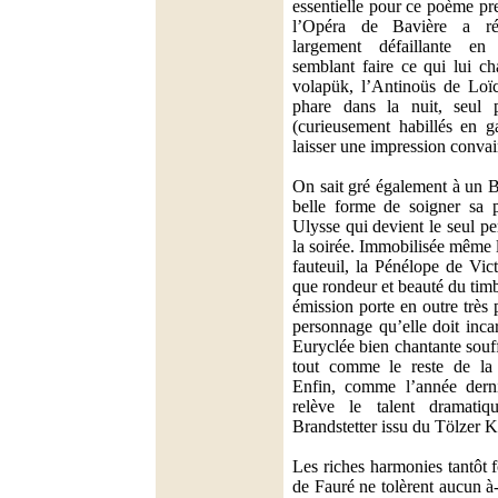
essentielle pour ce poème pr
l’Opéra de Bavière a réu
largement défaillante en
semblant faire ce qui lui c
volapük, l’Antinoüs de Loïc
phare dans la nuit, seul p
(curieusement habillés en g
laisser une impression convai
On sait gré également à un 
belle forme de soigner sa 
Ulysse qui devient le seul 
la soirée. Immobilisée même l
fauteuil, la Pénélope de Vic
que rondeur et beauté du tim
émission porte en outre très
personnage qu’elle doit inc
Euryclée bien chantante souf
tout comme le reste de la d
Enfin, comme l’année der
relève le talent dramati
Brandstetter issu du Tölzer 
Les riches harmonies tantôt 
de Fauré ne tolèrent aucun à