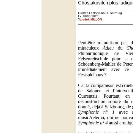
Chostakovitch plus ludiqu
Großes Festspielhaus, Salzburg
Le 18/08/2025
Yannick MILLON
Peut-être n’aurait-on pas d
miraculeux
Adieu
du
Ch
Philharmonique de Vi
Felsenreitschule pour la 
Schoenberg-Mahler de Peter 
immédiatement avec ce 
Festspielhaus ?
Car la comparaison est cruell
de Salonen et l’interven
Currentzis. Pourtant, e
déconstruction sonore du c
donné, déjà à Salzbourg, de 
Symphonie n° 1
avec so
musicAeterna, qui ne pouvai
Symphonie n° 4
aussi erratiq