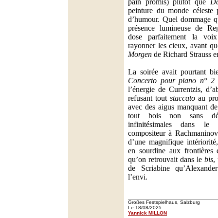
pain promis) plutôt que
Da
peinture du monde céleste p
d’humour. Quel dommage qu
présence lumineuse de Re
dose parfaitement la voix
rayonner les cieux, avant qu
Morgen
de Richard Strauss 
La soirée avait pourtant b
Concerto pour piano n° 2
l’énergie de Currentzis, d’a
refusant tout
staccato
au prof
avec des aigus manquant de b
tout bois non sans dél
infinitésimales dans l
compositeur à Rachmaninov
d’une magnifique intériorit
en sourdine aux frontières 
qu’on retrouvait dans le
bis
,
de Scriabine qu’Alexande
l’envi.
Großes Festspielhaus, Salzburg
Le 18/08/2025
Yannick MILLON