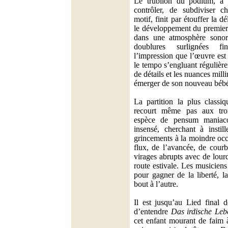
Le trublion du podium, à f
contrôler, de subdiviser c
motif, finit par étouffer la d
le développement du premie
dans une atmosphère sonore
doublures surlignées fi
l’impression que l’œuvre est 
le tempo s’engluant régulière
de détails et les nuances milli
émerger de son nouveau bébé,
La partition la plus classi
recourt même pas aux tro
espèce de pensum maniaco
insensé, cherchant à instil
grincements à la moindre occ
flux, de l’avancée, de courb
virages abrupts avec de lour
route estivale. Les musicien
pour gagner de la liberté, la
bout à l’autre.
Il est jusqu’au Lied final 
d’entendre
Das irdische Leb
cet enfant mourant de faim à