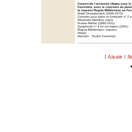
Concert de l’orchestre Utopia sous la
Currentzis, avec le concours du piani
la soprano Regula Mühlemann au Fest
Dmitri Chostakovitch (1906-1975)
Concerto pour piano et orchestre n° 2 e
Alexander Melnikov, piano
Gustav Mahler (1860-1911)
Symphonie n° 4 en sol majeur
(1901)
Regula Mühlemann, soprano
Utopia
direction : Teodor Currentzis
[
A la une
|
No