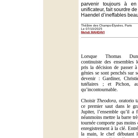
parvenir toujours à en 
unificateur, fait sourdre de
Haendel d’ineffables beau
Théâtre des Champs-Élysées, Paris
Le 07/10/2025
Mehdi MAHDAVI
Lorsque Thomas Dunfo
continuiste des ensembles l
pris la décision de passer à
génies se sont penchés sur 
devenir : Gardiner, Christi
tutélaires ; et Pichon, au
qu’incontournable.
Choisir
Theodora
, oratorio 
ce premier saut dans le gr
Jupiter, l’ensemble qu’il a 
néanmoins mettre la barre trè
tournée comporte pas moins d
enregistrement à la clé. Entr
la main, le chef débutant 