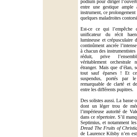
podium pour diriger l’ouvertu
entre une gestique ample
instrument, ce prolongement
quelques maladroites contors
Est-ce ce qui l’empêche d
unificateur du récit haend
lumineuse et crépusculaire d
continûment ancrée l’intense
à chacun des instrumentistes ?
réduit, prive l’ensemb
véritablement orchestrale 
étranger. Mais que d’élan, s
tout sauf éparses ! Et c
suspendus, portés par l
remarquable de clarté et de
entre les différents pupitres.
Des solistes aussi. La basse
dont un léger trou de mé
l’impérieuse autorité de Val
dans ce répertoire. S’il man
Septimius, et notamment les
Dread The Fruits of Christi
de Laurence Kilsby n’en est