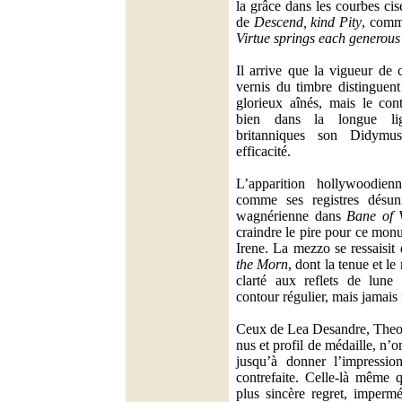
la grâce dans les courbes cise
de
Descend, kind Pity
, comm
Virtue springs each generou
Il arrive que la vigueur de c
vernis du timbre distinguen
glorieux aînés, mais le cont
bien dans la longue lign
britanniques son Didymu
efficacité.
L’apparition hollywoodie
comme ses registres désun
wagnérienne dans
Bane of V
craindre le pire pour ce mon
Irene. La mezzo se ressaisit
the Morn
, dont la tenue et l
clarté aux reflets de lune
contour régulier, mais jamais 
Ceux de Lea Desandre, Theo
nus et profil de médaille, n’
jusqu’à donner l’impression
contrefaite. Celle-là même 
plus sincère regret, imperm