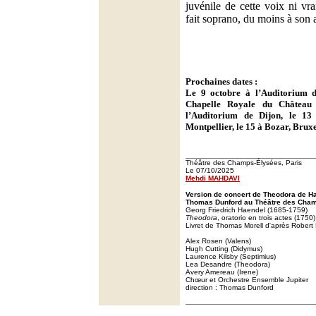
juvénile de cette voix ni vr
fait soprano, du moins à son a
Prochaines dates :
Le 9 octobre à l’Auditorium 
Chapelle Royale du Château 
l’Auditorium de Dijon, le 1
Montpellier, le 15 à Bozar, Bruxe
Théâtre des Champs-Élysées, Paris
Le 07/10/2025
Mehdi MAHDAVI
Version de concert de Theodora de Ha
Thomas Dunford au Théâtre des Cham
Georg Friedrich Haendel (1685-1759)
Theodora
, oratorio en trois actes (1750)
Livret de Thomas Morell d'après Robert
Alex Rosen (Valens)
Hugh Cutting (Didymus)
Laurence Kilsby (Septimius)
Lea Desandre (Theodora)
Avery Amereau (Irene)
Chœur et Orchestre Ensemble Jupiter
direction : Thomas Dunford