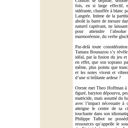
Consort se déploie, semble-
fois, en si large effectif,
sidérante, chauffée à blanc p
Langrée. Intime de la partiti
abolit la barre de mesure da
naturel captivant, ne laissa
pour atteindre l’absolu
marmoréenne, du verbe gluck
Par-delà toute considératio
Tamara Bounazou s’y révèle 
idéal, par la fusion du jeu e
en effet, que son soprano pa
même, plus pointu que tranc
et les notes vivent et vibre
d’une si brûlante ardeur ?
Oreste met Theo Hoffman à n
figuré, baryton dépourvu, peu
matricide, mais assumé du ba
avec l’impact nécessaire à 
atteigne le centre de sa c
touchante dans son idiomatiq
Philippe Talbot ne possè
ressources qu’appelle le so