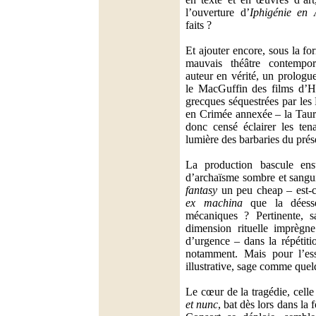
l’ouverture d’
Iphigénie en 
faits ?
Et ajouter encore, sous la f
mauvais théâtre contempo
auteur en vérité, un prologue
le MacGuffin des films d’Hi
grecques séquestrées par le
en Crimée annexée – la Tauri
donc censé éclairer les tena
lumière des barbaries du prés
La production bascule en
d’archaïsme sombre et sangui
fantasy
un peu cheap – est-c
ex machina
que la déesse
mécaniques ? Pertinente, s
dimension rituelle imprègne
d’urgence – dans la répétitio
notamment. Mais pour l’essen
illustrative, sage comme quel
Le cœur de la tragédie, cell
et nunc
, bat dès lors dans la