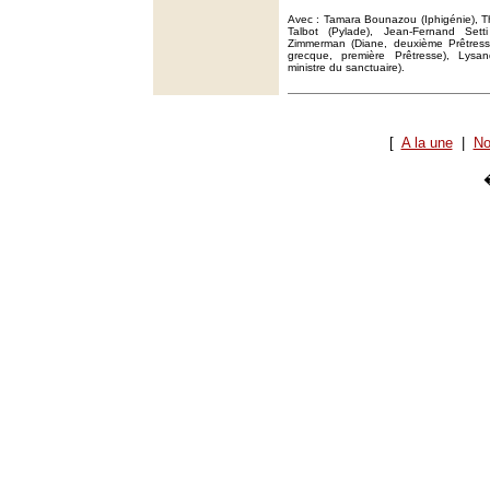
Avec : Tamara Bounazou (Iphigénie), T
Talbot (Pylade), Jean-Fernand Setti
Zimmerman (Diane, deuxième Prêtres
grecque, première Prêtresse), Lys
ministre du sanctuaire).
[
A la une
|
No