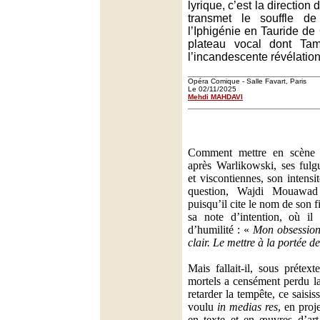
lyrique, c’est la direction
transmet le souffle de
l’Iphigénie en Tauride d
plateau vocal dont Ta
l’incandescente révélation
Opéra Comique - Salle Favart, Paris
Le 02/11/2025
Mehdi MAHDAVI
Comment mettre en scèn
après Warlikowski, ses fulg
et viscontiennes, son intensi
question, Wajdi Mouawad
puisqu’il cite le nom de son 
sa note d’intention, où il 
d’humilité : «
Mon obsession 
clair. Le mettre à la portée d
Mais fallait-il, sous préte
mortels a censément perdu l
retarder la tempête, ce saisi
voulu
in medias res
, en proj
en texte et en œuvres d’ar