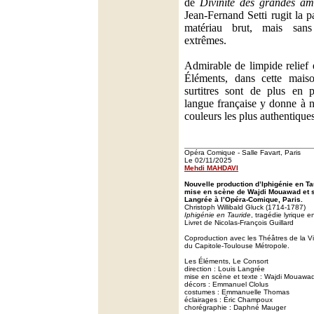
de
Divinité des grandes âm
Jean-Fernand Setti rugit la 
matériau brut, mais san
extrêmes.
Admirable de limpide relief 
Éléments, dans cette mais
surtitres sont de plus en p
langue française y donne à 
couleurs les plus authentiques
Opéra Comique - Salle Favart, Paris
Le 02/11/2025
Mehdi MAHDAVI
Nouvelle production d’Iphigénie en T
mise en scène de Wajdi Mouawad et so
Langrée à l’Opéra-Comique, Paris.
Christoph Willibald Gluck (1714-1787)
Iphigénie en Tauride
, tragédie lyrique 
Livret de Nicolas-François Guillard
Coproduction avec les Théâtres de la V
du Capitole-Toulouse Métropole.
Les Éléments, Le Consort
direction : Louis Langrée
mise en scène et texte : Wajdi Mouawa
décors : Emmanuel Clolus
costumes : Emmanuelle Thomas
éclairages : Éric Champoux
chorégraphie : Daphné Mauger