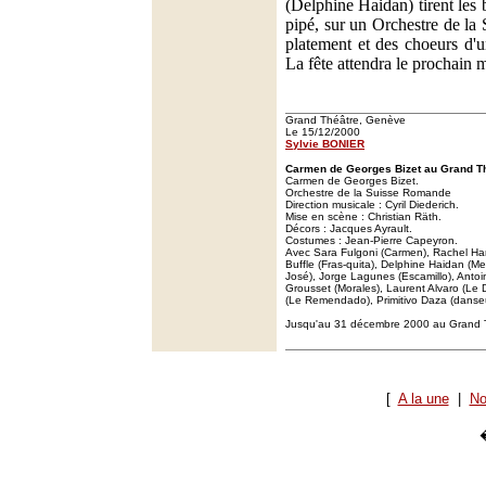
(Delphine Haidan) tirent les 
pipé, sur un Orchestre de la
platement et des choeurs d'u
La fête attendra le prochain m
Grand Théâtre, Genève
Le 15/12/2000
Sylvie BONIER
Carmen de Georges Bizet au Grand T
Carmen de Georges Bizet.
Orchestre de la Suisse Romande
Direction musicale : Cyril Diederich.
Mise en scène : Christian Räth.
Décors : Jacques Ayrault.
Costumes : Jean-Pierre Capeyron.
Avec Sara Fulgoni (Carmen), Rachel Harn
Buffle (Fras-quita), Delphine Haidan (M
José), Jorge Lagunes (Escamillo), Antoi
Grousset (Morales), Laurent Alvaro (Le
(Le Remendado), Primitivo Daza (danse
Jusqu'au 31 décembre 2000 au Grand 
[
A la une
|
No