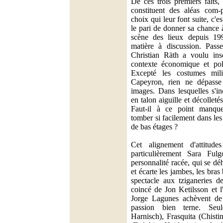
De ces trois premiers faits,
constituent des aléas com-p
choix qui leur font suite, c'es
le pari de donner sa chance à
scène des lieux depuis 199
matière à discussion. Pass
Christian Räth a voulu insc
contexte économique et pol
Excepté les costumes milit
Capeyron, rien ne dépasse 
images. Dans lesquelles s'in
en talon aiguille et décolletés
Faut-il à ce point manque
tomber si facilement dans les
de bas étages ?
Cet alignement d'attitudes
particulièrement Sara Ful
personnalité racée, qui se d
et écarte les jambes, les bras
spectacle aux tziganeries 
coincé de Jon Ketilsson et l
Jorge Lagunes achèvent de
passion bien terne. Seu
Harnisch), Frasquita (Chisti