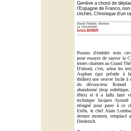
Genève a choisi de déplac
l'Espagne de Franco, non 
clichés. Chronique d'un ra
Grand Théâtre, Genève
Le 15/12/2000
Sylvie BONIER
Posons d'emblée trois circ
pour essayer de sauver la C
tristes charmes au Grand Thé
D'abord, c'est, selon les 
Auphan (qui préside à l
théâtre) une oeuvre facile à r
du décora-teur Roland 
abandonné (trop esthétique, 
fêtes) et il a fallu faire v
technique Jacques Ayrault 
désigné pour parer à ce 
Enfin, le chef Alain Lombar
dernier moment, remplacé a
Diederich.