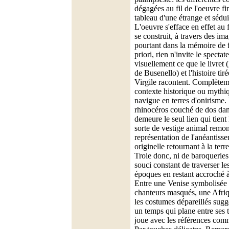
dégagées au fil de l'oeuvre fi
tableau d'une étrange et sédu
L'oeuvre s'efface en effet au 
se construit, à travers des im
pourtant dans la mémoire de f
priori, rien n'invite le spectat
visuellement ce que le livret (
de Busenello) et l'histoire tir
Virgile racontent. Complètem
contexte historique ou mythi
navigue en terres d'onirisme
rhinocéros couché de dos da
demeure le seul lien qui tient
sorte de vestige animal remon
représentation de l'anéantiss
originelle retournant à la terr
Troie donc, ni de baroqueries
souci constant de traverser les
époques en restant accroché à
Entre une Venise symbolisée 
chanteurs masqués, une Afriq
les costumes dépareillés sugg
un temps qui plane entre ses t
joue avec les références com