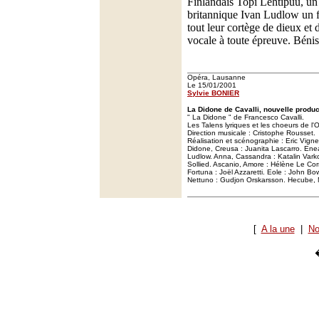
Finlandais Topi Lehtipuu, un
britannique Ivan Ludlow un f
tout leur cortège de dieux et 
vocale à toute épreuve. Bénis
Opéra, Lausanne
Le 15/01/2001
Sylvie BONIER
La Didone de Cavalli, nouvelle produ
" La Didone " de Francesco Cavalli.
Les Talens lyriques et les choeurs de l
Direction musicale : Cristophe Rousset.
Réalisation et scénographie : Eric Vigne
Didone, Creusa : Juanita Lascarro. Enea
Ludlow. Anna, Cassandra : Katalin Vark
Sollied. Ascanio, Amore : Hélène Le Co
Fortuna : Joël Azzaretti. Eole : John Bo
Nettuno : Gudjon Orskarsson. Hecube, Me
[
A la une
|
No