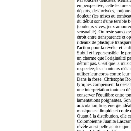
Par touches délicates. Remarq
en perspective, cette lecture 
départs, des arrivées, toujours
douleur (les mises au tombeau
du début sont d'une terrible 
(couleurs vives, jeux amoure
sensualité). On reste sans ce
étroit entre transparence et o
rideaux de plastique transpare
l'action pour la révéler et la d
Subtil et hypersensible, le pr
un charme que l'originalité p
détruit pas. C'est que la musi
respectée, les chanteurs n'éta
utiliser leur corps contre leur
Dans la fosse, Christophe Rou
lyriques compensent la déstab
une interprétation toute en dél
conserver l'équilibre entre to
lamentations poignantes. Sono
articulation fine, énergie idé
musique est limpide et coul
Quant à la distribution, elle es
Colombienne Juanita Lascarr
révèle aussi belle actrice qu