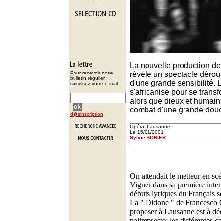
La nouvelle production d
Pour recevoir notre
révèle un spectacle dérout
bulletin régulier,
d'une grande sensibilité. 
saisissez votre e-mail :
s'africanise pour se trans
alors que dieux et humains
combat d'une grande douc
d�sinscription
Opéra, Lausanne
Le 15/01/2001
Sylvie BONIER
On attendait le metteur en scè
Vigner dans sa première inter
débuts lyriques du Français s
La " Didone " de Francesco Ca
proposer à Lausanne est à d
palimpseste: les différentes c