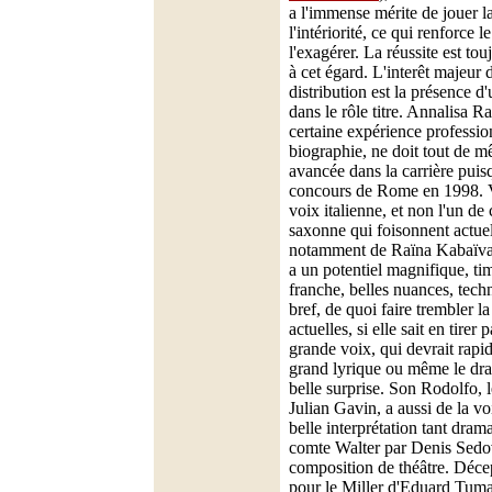
a l'immense mérite de jouer la
l'intériorité, ce qui renforce
l'exagérer. La réussite est to
à cet égard. L'interêt majeur 
distribution est la présence d
dans le rôle titre. Annalisa R
certaine expérience professio
biographie, ne doit tout de m
avancée dans la carrière puisq
concours de Rome en 1998. V
voix italienne, et non l'un de 
saxonne qui foisonnent actue
notamment de Raïna Kabaïvan
a un potentiel magnifique, ti
franche, belles nuances, techn
bref, de quoi faire trembler la
actuelles, si elle sait en tirer 
grande voix, qui devrait rapi
grand lyrique ou même le dr
belle surprise. Son Rodolfo, l
Julian Gavin, a aussi de la vo
belle interprétation tant dra
comte Walter par Denis Sedov
composition de théâtre. Déce
pour le Miller d'Eduard Tuma