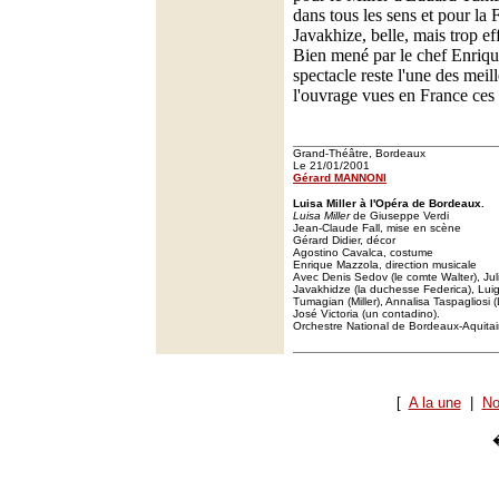
dans tous les sens et pour la
Javakhize, belle, mais trop e
Bien mené par le chef Enriqu
spectacle reste l'une des meil
l'ouvrage vues en France ces 
Grand-Théâtre, Bordeaux
Le 21/01/2001
Gérard MANNONI
Luisa Miller à l'Opéra de Bordeaux.
Luisa Miller
de Giuseppe Verdi
Jean-Claude Fall, mise en scène
Gérard Didier, décor
Agostino Cavalca, costume
Enrique Mazzola, direction musicale
Avec Denis Sedov (le comte Walter), Ju
Javakhidze (la duchesse Federica), Lui
Tumagian (Miller), Annalisa Taspagliosi (
José Victoria (un contadino).
Orchestre National de Bordeaux-Aquita
[
A la une
|
No