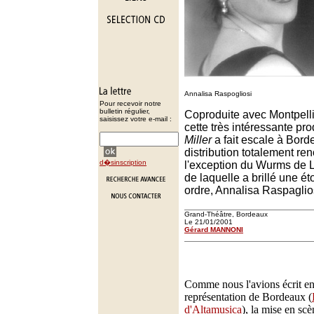
Annalisa Raspogliosi
Pour recevoir notre
bulletin régulier,
Coproduite avec Montpelli
saisissez votre e-mail :
cette très intéressante pr
Miller
a fait escale à Bor
distribution totalement re
d�sinscription
l'exception du Wurms de L
de laquelle a brillé une ét
ordre, Annalisa Raspaglio
Grand-Théâtre, Bordeaux
Le 21/01/2001
Gérard MANNONI
Comme nous l'avions écrit en
représentation de Bordeaux (
d'Altamusica
), la mise en sc