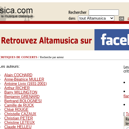
CRITIQUES DE CONCERTS
/ Recherche par auteur
Les auteurs:
Alain COCHARD
Anne-Béatrice MULLER
Antoine Livio (1931-2001)
Arthur RICHER
Barry MILLINGTON
fl
Benjamin GRENARD
Bertrand BOLOGNESI
Camille de RIJCK
Chloë ROUGE
Christelle CAZAUX
[
T
Christian PETER
Christine LETEUX
Claude HELLEU