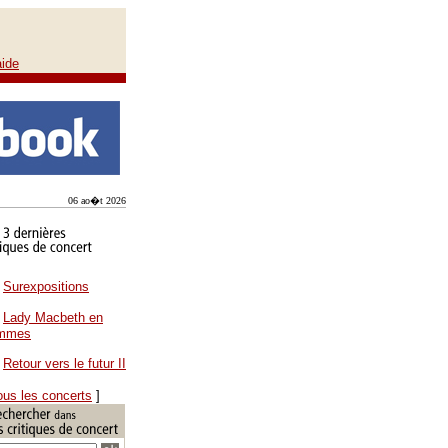
aide
06 ao�t 2026
Surexpositions
Lady Macbeth en
ammes
Retour vers le futur II
ous les concerts
]