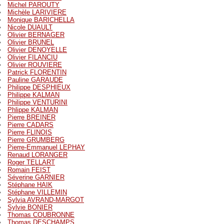
Michel PAROUTY
Michèle LARIVIERE
Monique BARICHELLA
Nicole DUAULT
Olivier BERNAGER
Olivier BRUNEL
Olivier DENOYELLE
Olivier FILANCIU
Olivier ROUVIERE
Patrick FLORENTIN
Pauline GARAUDE
Philippe DESPHIEUX
Philippe KALMAN
Philippe VENTURINI
Phlippe KALMAN
Pierre BREINER
Pierre CADARS
Pierre FLINOIS
Pierre GRUMBERG
Pierre-Emmanuel LEPHAY
Renaud LORANGER
Roger TELLART
Romain FEIST
Séverine GARNIER
Stéphane HAIK
Stéphane VILLEMIN
Sylvia AVRAND-MARGOT
Sylvie BONIER
Thomas COUBRONNE
Thomas DESCHAMPS