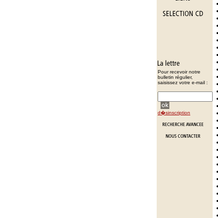
Pour recevoir notre
bulletin régulier,
saisissez votre e-mail :
d�sinscription