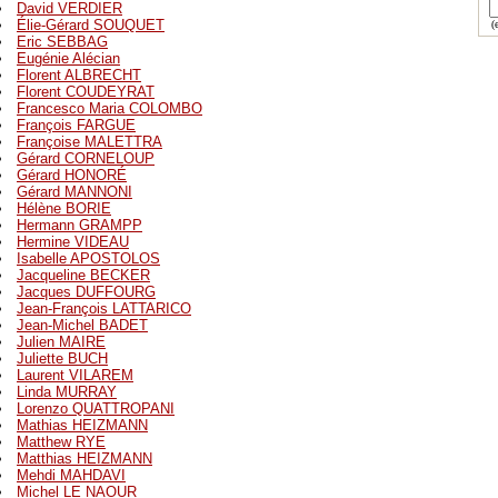
David VERDIER
Élie-Gérard SOUQUET
(e
Eric SEBBAG
Eugénie Alécian
Florent ALBRECHT
Florent COUDEYRAT
Francesco Maria COLOMBO
François FARGUE
Françoise MALETTRA
Gérard CORNELOUP
Gérard HONORÉ
Gérard MANNONI
Hélène BORIE
Hermann GRAMPP
Hermine VIDEAU
Isabelle APOSTOLOS
Jacqueline BECKER
Jacques DUFFOURG
Jean-François LATTARICO
Jean-Michel BADET
Julien MAIRE
Juliette BUCH
Laurent VILAREM
Linda MURRAY
Lorenzo QUATTROPANI
Mathias HEIZMANN
Matthew RYE
Matthias HEIZMANN
Mehdi MAHDAVI
Michel LE NAOUR