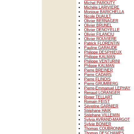
Michel PAROUTY
Michèle LARIVIERE
Monique BARICHELLA
Nicole DUAULT
Olivier BERNAGER
Olivier BRUNEL
Olivier DENOYELLE
Olivier FILANCIU
Olivier ROUVIERE
Patrick FLORENTIN
Pauline GARAUDE
Philippe DESPHIEUX
Philippe KALMAN
Philippe VENTURINI
Phlippe KALMAN
Pierre BREINER
Pierre CADARS
Pierre FLINOIS
Pierre GRUMBERG
Pierre-Emmanuel LEPHAY
Renaud LORANGER
Roger TELLART
Romain FEIST
Séverine GARNIER
Stéphane HAIK
Stéphane VILLEMIN
Sylvia AVRAND-MARGOT
Sylvie BONIER
Thomas COUBRONNE
Thomas DESCHAMPS