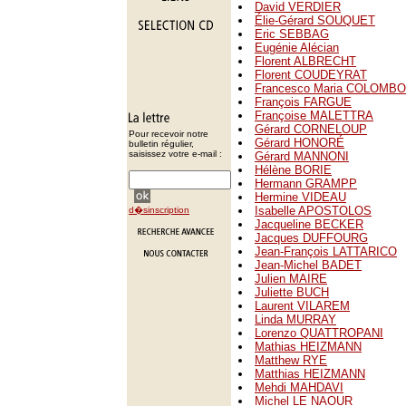
David VERDIER
Élie-Gérard SOUQUET
Eric SEBBAG
Eugénie Alécian
Florent ALBRECHT
Florent COUDEYRAT
Francesco Maria COLOMBO
François FARGUE
Françoise MALETTRA
Gérard CORNELOUP
Pour recevoir notre
Gérard HONORÉ
bulletin régulier,
saisissez votre e-mail :
Gérard MANNONI
Hélène BORIE
Hermann GRAMPP
Hermine VIDEAU
Isabelle APOSTOLOS
d�sinscription
Jacqueline BECKER
Jacques DUFFOURG
Jean-François LATTARICO
Jean-Michel BADET
Julien MAIRE
Juliette BUCH
Laurent VILAREM
Linda MURRAY
Lorenzo QUATTROPANI
Mathias HEIZMANN
Matthew RYE
Matthias HEIZMANN
Mehdi MAHDAVI
Michel LE NAOUR