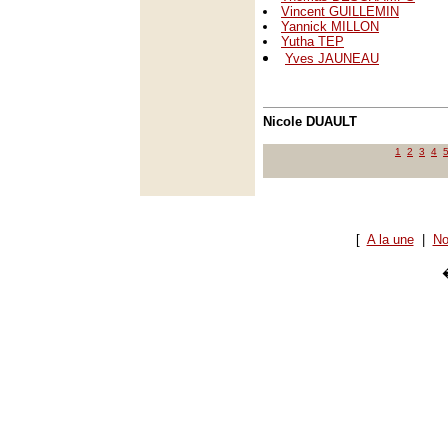
Vincent GUILLEMIN
Yannick MILLON
Yutha TEP
Yves JAUNEAU
Nicole DUAULT
1
2
3
4
[
A la une
|
No