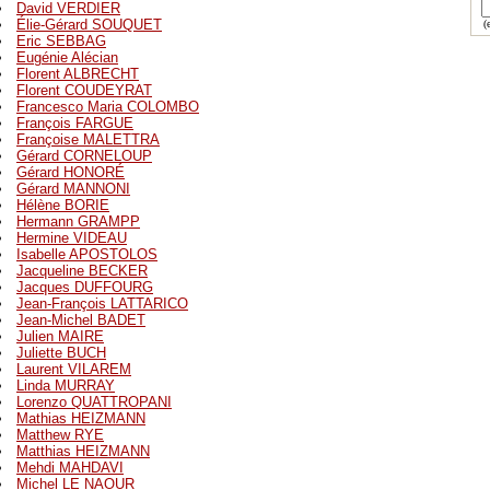
David VERDIER
Élie-Gérard SOUQUET
(e
Eric SEBBAG
Eugénie Alécian
Florent ALBRECHT
Florent COUDEYRAT
Francesco Maria COLOMBO
François FARGUE
Françoise MALETTRA
Gérard CORNELOUP
Gérard HONORÉ
Gérard MANNONI
Hélène BORIE
Hermann GRAMPP
Hermine VIDEAU
Isabelle APOSTOLOS
Jacqueline BECKER
Jacques DUFFOURG
Jean-François LATTARICO
Jean-Michel BADET
Julien MAIRE
Juliette BUCH
Laurent VILAREM
Linda MURRAY
Lorenzo QUATTROPANI
Mathias HEIZMANN
Matthew RYE
Matthias HEIZMANN
Mehdi MAHDAVI
Michel LE NAOUR