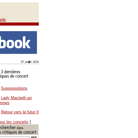
aide
07 ao�t 2026
Surexpositions
Lady Macbeth en
ammes
Retour vers le futur II
ous les concerts
]