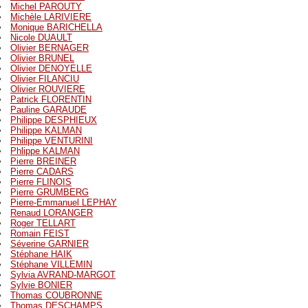
Michel PAROUTY
Michèle LARIVIERE
Monique BARICHELLA
Nicole DUAULT
Olivier BERNAGER
Olivier BRUNEL
Olivier DENOYELLE
Olivier FILANCIU
Olivier ROUVIERE
Patrick FLORENTIN
Pauline GARAUDE
Philippe DESPHIEUX
Philippe KALMAN
Philippe VENTURINI
Phlippe KALMAN
Pierre BREINER
Pierre CADARS
Pierre FLINOIS
Pierre GRUMBERG
Pierre-Emmanuel LEPHAY
Renaud LORANGER
Roger TELLART
Romain FEIST
Séverine GARNIER
Stéphane HAIK
Stéphane VILLEMIN
Sylvia AVRAND-MARGOT
Sylvie BONIER
Thomas COUBRONNE
Thomas DESCHAMPS