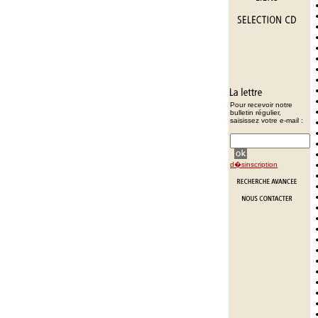
Pour recevoir notre
bulletin régulier,
saisissez votre e-mail :
d�sinscription