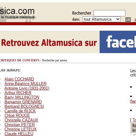
CRITIQUES DE CONCERTS
/ Recherche par auteur
Les auteurs:
Alain COCHARD
Anne-Béatrice MULLER
Antoine Livio (1931-2001)
Arthur RICHER
Barry MILLINGTON
fl
Benjamin GRENARD
Bertrand BOLOGNESI
Camille de RIJCK
Chloë ROUGE
Christelle CAZAUX
[
T
Christian PETER
Christine LETEUX
Claude HELLEU