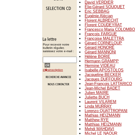
David VERDIER
Élie-Gérard SOUQUET
Eric SEBBAG
Eugénie Alécian
Florent ALBRECHT
Florent COUDEYRAT
Francesco Maria COLOMBO
François FARGUE
Françoise MALETTRA
Gérard CORNELOUP
Pour recevoir notre
Gérard HONORÉ
bulletin régulier,
saisissez votre e-mail :
Gérard MANNONI
Hélène BORIE
Hermann GRAMPP
Hermine VIDEAU
Isabelle APOSTOLOS
d�sinscription
Jacqueline BECKER
Jacques DUFFOURG
Jean-François LATTARICO
Jean-Michel BADET
Julien MAIRE
Juliette BUCH
Laurent VILAREM
Linda MURRAY
Lorenzo QUATTROPANI
Mathias HEIZMANN
Matthew RYE
Matthias HEIZMANN
Mehdi MAHDAVI
Michel LE NAOUR