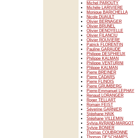
Michel PAROUTY
Michèle LARIVIERE
Monique BARICHELLA
Nicole DUAULT
Olivier BERNAGER
Olivier BRUNEL
Olivier DENOYELLE
Olivier FILANCIU
Olivier ROUVIERE
Patrick FLORENTIN
Pauline GARAUDE
Philippe DESPHIEUX
Philippe KALMAN
Philippe VENTURINI
Phlippe KALMAN
Pierre BREINER
Pierre CADARS
Pierre FLINOIS
Pierre GRUMBERG
Pierre-Emmanuel LEPHAY
Renaud LORANGER
Roger TELLART
Romain FEIST
Séverine GARNIER
Stéphane HAIK
Stéphane VILLEMIN
Sylvia AVRAND-MARGOT
Sylvie BONIER
Thomas COUBRONNE
Thomas DESCHAMPS