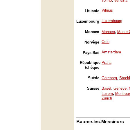
,
Torino
Venezia
Vilnius
Lituanie
Luxembourg
Luxembourg
,
Monaco
Monaco
Monte-
Oslo
Norvège
Amsterdam
Pays-Bas
République
Praha
tchèque
,
Suède
Göteborg
Stock
,
,
Suisse
Basel
Genève
,
Luzern
Montreu
Zürich
Baume-les-Messieurs