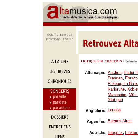
CRITIQUES DE CONCERTS
/ Recherche 
,
Allemagne
Aachen
Baden-
,
Dresden
Ebrach
Freiburg im Brei
,
Karlsruhe
Koble
,
Mannheim
Mün
Stuttgart
London
Angleterre
Buenos Aires
Argentine
,
Autriche
Bregenz
Innsbr