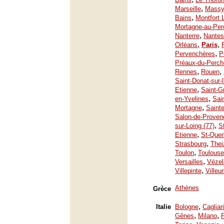
,
Marseille
Mass
,
Bains
Montfort 
Mortagne-au-Per
,
Nanterre
Nantes
,
,
Orléans
Paris
,
Pervenchères
P
Préaux-du-Perch
,
,
Rennes
Rouen
Saint-Donat-sur-
,
Etienne
Saint-G
,
en-Yvelines
Sai
,
Mortagne
Saint
Salon-de-Proven
,
sur-Loing (77)
S
,
Etienne
St-Quen
,
Strasbourg
Thei
,
Toulon
Toulouse
,
Versailles
Vézel
,
Villepinte
Villeu
Athènes
Grèce
,
Italie
Bologne
Cagliari
,
,
Gênes
Milano