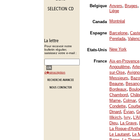
,
,
Belgique
Anvers
Bruges
Liège
Montréal
Canada
,
Espagne
Barcelone
Caste
,
Perelada
Valenc
Pour recevoir notre
New York
Etats-Unis
bulletin régulier,
saisissez votre e-mail :
France
Aix-en-Provence
,
Angoulême
Arle
,
sur-Oise
Avigno
d�sinscription
,
Messieurs
Bazo
,
Beaune
Besanç
,
Bordeaux
Boulo
,
Chambord
Chât
,
,
Marne
Colmar
,
Condette
Courb
,
,
Dinard
Évian
Ge
,
,
Illkirch
Ivry
L'A
,
,
Dieu
La Grave
La Roque-d'Anth
,
Le Lautaret
Le 
,
Bains
Le Thoron