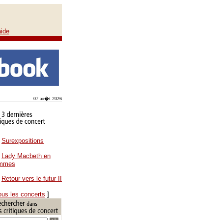
aide
07 ao�t 2026
Surexpositions
Lady Macbeth en
ammes
Retour vers le futur II
ous les concerts
]