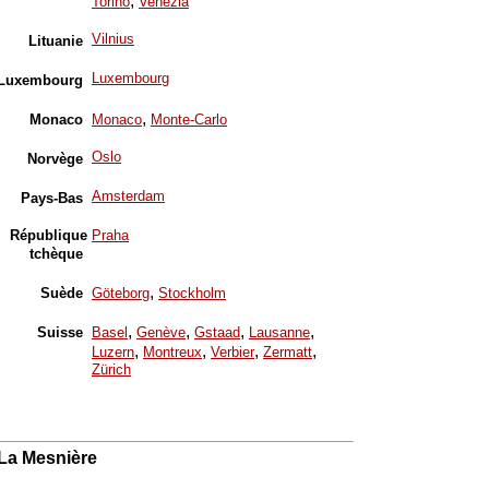
,
Torino
Venezia
Vilnius
Lituanie
Luxembourg
Luxembourg
,
Monaco
Monaco
Monte-Carlo
Oslo
Norvège
Amsterdam
Pays-Bas
République
Praha
tchèque
,
Suède
Göteborg
Stockholm
,
,
,
,
Suisse
Basel
Genève
Gstaad
Lausanne
,
,
,
,
Luzern
Montreux
Verbier
Zermatt
Zürich
La Mesnière