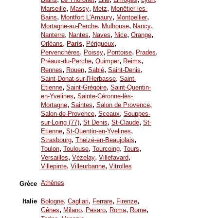
,
,
,
Marseille
Massy
Metz
Monêtier-les-
,
,
,
Bains
Montfort L'Amaury
Montpellier
,
,
,
Mortagne-au-Perche
Mulhouse
Nancy
,
,
,
,
,
Nanterre
Nantes
Naves
Nice
Orange
,
,
,
Orléans
Paris
Périgueux
,
,
,
,
Pervenchères
Poissy
Pontoise
Prades
,
,
,
Préaux-du-Perche
Quimper
Reims
,
,
,
,
Rennes
Rouen
Sablé
Saint-Denis
,
Saint-Donat-sur-l'Herbasse
Saint-
,
,
Etienne
Saint-Grégoire
Saint-Quentin-
,
en-Yvelines
Sainte-Céronne-lès-
,
,
,
Mortagne
Saintes
Salon de Provence
,
,
Salon-de-Provence
Sceaux
Souppes-
,
,
,
sur-Loing (77)
St Denis
St-Claude
St-
,
,
Etienne
St-Quentin-en-Yvelines
,
,
Strasbourg
Theizé-en-Beaujolais
,
,
,
,
Toulon
Toulouse
Tourcoing
Tours
,
,
,
Versailles
Vézelay
Villefavard
,
,
Villepinte
Villeurbanne
Vitrolles
Athènes
Grèce
,
,
,
,
Italie
Bologne
Cagliari
Ferrare
Firenze
,
,
,
,
,
Gênes
Milano
Pesaro
Roma
Rome