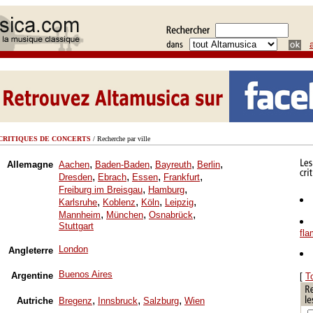
CRITIQUES DE CONCERTS
/ Recherche par ville
,
,
,
,
Allemagne
Aachen
Baden-Baden
Bayreuth
Berlin
,
,
,
,
Dresden
Ebrach
Essen
Frankfurt
,
,
Freiburg im Breisgau
Hamburg
,
,
,
,
Karlsruhe
Koblenz
Köln
Leipzig
,
,
,
Mannheim
München
Osnabrück
Stuttgart
fl
London
Angleterre
Buenos Aires
Argentine
[
T
,
,
,
Autriche
Bregenz
Innsbruck
Salzburg
Wien