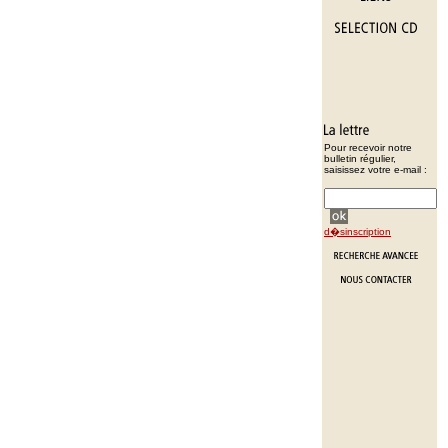
Pour recevoir notre
bulletin régulier,
saisissez votre e-mail :
d�sinscription