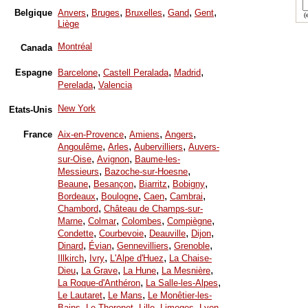
,
,
,
,
,
Belgique
Anvers
Bruges
Bruxelles
Gand
Gent
(e
Liège
Montréal
Canada
,
,
,
Espagne
Barcelone
Castell Peralada
Madrid
,
Perelada
Valencia
New York
Etats-Unis
,
,
,
France
Aix-en-Provence
Amiens
Angers
,
,
,
Angoulême
Arles
Aubervilliers
Auvers-
,
,
sur-Oise
Avignon
Baume-les-
,
,
Messieurs
Bazoche-sur-Hoesne
,
,
,
,
Beaune
Besançon
Biarritz
Bobigny
,
,
,
,
Bordeaux
Boulogne
Caen
Cambrai
,
Chambord
Château de Champs-sur-
,
,
,
,
Marne
Colmar
Colombes
Compiègne
,
,
,
,
Condette
Courbevoie
Deauville
Dijon
,
,
,
,
Dinard
Évian
Gennevilliers
Grenoble
,
,
,
Illkirch
Ivry
L'Alpe d'Huez
La Chaise-
,
,
,
,
Dieu
La Grave
La Hune
La Mesnière
,
,
La Roque-d'Anthéron
La Salle-les-Alpes
,
,
Le Lautaret
Le Mans
Le Monêtier-les-
,
,
,
,
,
Bains
Le Thoronet
Lille
Limoges
Lyon