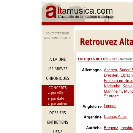
CRITIQUES DE CONCERTS
/ Recherche 
,
Allemagne
Aachen
Baden-
,
Dresden
Ebrach
Freiburg im Brei
,
Karlsruhe
Koble
,
Mannheim
Mün
Stuttgart
London
Angleterre
Buenos Aires
Argentine
,
Autriche
Bregenz
Innsbr