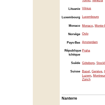
,
Torino
Venezia
Vilnius
Lituanie
Luxembourg
Luxembourg
,
Monaco
Monaco
Monte-
Oslo
Norvège
Amsterdam
Pays-Bas
République
Praha
tchèque
,
Suède
Göteborg
Stock
,
,
Suisse
Basel
Genève
,
Luzern
Montreu
Zürich
Nanterre