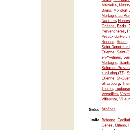
,
Marseille
Mass
,
Bains
Montfort 
Mortagne-au-Per
,
Nanterre
Nantes
,
,
Orléans
Paris
,
Pervenchères
P
Préaux-du-Perch
,
,
Rennes
Rouen
Saint-Donat-sur-
,
Etienne
Saint-G
,
en-Yvelines
Sai
,
Mortagne
Saint
Salon-de-Proven
,
sur-Loing (77)
S
,
Etienne
St-Quen
,
Strasbourg
Thei
,
Toulon
Toulouse
,
Versailles
Vézel
,
Villepinte
Villeu
Athènes
Grèce
,
Italie
Bologne
Cagliari
,
,
Gênes
Milano