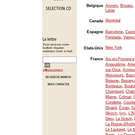
,
,
Belgique
Anvers
Bruges
Liège
Montréal
Canada
,
Espagne
Barcelone
Caste
,
Perelada
Valenc
Pour recevoir notre
New York
Etats-Unis
bulletin régulier,
saisissez votre e-mail :
France
Aix-en-Provence
,
Angoulême
Arle
,
sur-Oise
Avigno
d�sinscription
,
Messieurs
Bazo
,
Beaune
Besanç
,
Bordeaux
Boulo
,
Chambord
Chât
,
,
Marne
Colmar
,
Condette
Courb
,
,
Dinard
Évian
Ge
,
,
Illkirch
Ivry
L'A
,
,
Dieu
La Grave
La Roque-d'Anth
,
Le Lautaret
Le 
,
Bains
Le Thoron