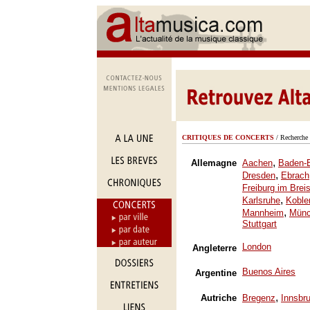
CRITIQUES DE CONCERTS
/ Recherche 
,
Allemagne
Aachen
Baden-
,
Dresden
Ebrach
Freiburg im Brei
,
Karlsruhe
Koble
,
Mannheim
Mün
Stuttgart
London
Angleterre
Buenos Aires
Argentine
,
Autriche
Bregenz
Innsbr