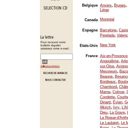
,
,
Belgique
Anvers
Bruges
Liège
Montréal
Canada
,
Espagne
Barcelone
Caste
,
Perelada
Valenc
Pour recevoir notre
New York
Etats-Unis
bulletin régulier,
saisissez votre e-mail :
France
Aix-en-Provence
,
Angoulême
Arle
,
sur-Oise
Avigno
d�sinscription
,
Messieurs
Bazo
,
Beaune
Besanç
,
Bordeaux
Boulo
,
Chambord
Chât
,
,
Marne
Colmar
,
Condette
Courb
,
,
Dinard
Évian
Ge
,
,
Illkirch
Ivry
L'A
,
,
Dieu
La Grave
La Roque-d'Anth
,
Le Lautaret
Le 
,
Bains
Le Thoron