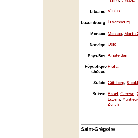
,
Torino
Venezia
Vilnius
Lituanie
Luxembourg
Luxembourg
,
Monaco
Monaco
Monte-
Oslo
Norvège
Amsterdam
Pays-Bas
République
Praha
tchèque
,
Suède
Göteborg
Stock
,
,
Suisse
Basel
Genève
,
Luzern
Montreu
Zürich
Saint-Grégoire