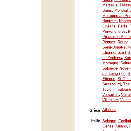
,
Marseille
Mass
,
Bains
Montfort 
Mortagne-au-Per
,
Nanterre
Nantes
,
,
Orléans
Paris
,
Pervenchères
P
Préaux-du-Perch
,
,
Rennes
Rouen
Saint-Donat-sur-
,
Etienne
Saint-G
,
en-Yvelines
Sai
,
Mortagne
Saint
Salon-de-Proven
,
sur-Loing (77)
S
,
Etienne
St-Quen
,
Strasbourg
Thei
,
Toulon
Toulouse
,
Versailles
Vézel
,
Villepinte
Villeu
Athènes
Grèce
,
Italie
Bologne
Cagliari
,
,
Gênes
Milano