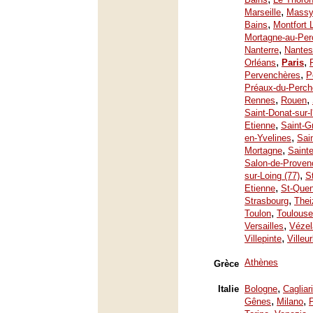
,
Marseille
Mass
,
Bains
Montfort 
Mortagne-au-Per
,
Nanterre
Nantes
,
,
Orléans
Paris
,
Pervenchères
P
Préaux-du-Perch
,
,
Rennes
Rouen
Saint-Donat-sur-
,
Etienne
Saint-G
,
en-Yvelines
Sai
,
Mortagne
Saint
Salon-de-Proven
,
sur-Loing (77)
S
,
Etienne
St-Quen
,
Strasbourg
Thei
,
Toulon
Toulouse
,
Versailles
Vézel
,
Villepinte
Villeu
Athènes
Grèce
,
Italie
Bologne
Cagliari
,
,
Gênes
Milano