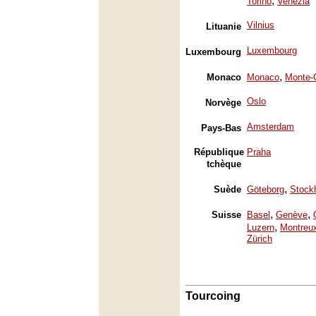
,
Torino
Venezia
Vilnius
Lituanie
Luxembourg
Luxembourg
,
Monaco
Monaco
Monte-
Oslo
Norvège
Amsterdam
Pays-Bas
République
Praha
tchèque
,
Suède
Göteborg
Stock
,
,
Suisse
Basel
Genève
,
Luzern
Montreu
Zürich
Tourcoing