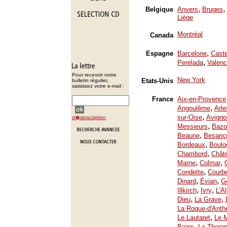
,
,
Belgique
Anvers
Bruges
Liège
Montréal
Canada
,
Espagne
Barcelone
Caste
,
Perelada
Valenc
Pour recevoir notre
New York
Etats-Unis
bulletin régulier,
saisissez votre e-mail :
France
Aix-en-Provence
,
Angoulême
Arle
,
sur-Oise
Avigno
d�sinscription
,
Messieurs
Bazo
,
Beaune
Besanç
,
Bordeaux
Boulo
,
Chambord
Chât
,
,
Marne
Colmar
,
Condette
Courb
,
,
Dinard
Évian
Ge
,
,
Illkirch
Ivry
L'A
,
,
Dieu
La Grave
La Roque-d'Anth
,
Le Lautaret
Le 
,
Bains
Le Thoron