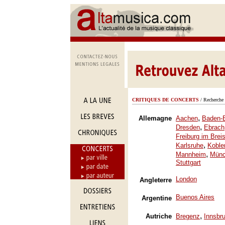
CRITIQUES DE CONCERTS
/ Recherche 
,
Allemagne
Aachen
Baden-
,
Dresden
Ebrach
Freiburg im Brei
,
Karlsruhe
Koble
,
Mannheim
Mün
Stuttgart
London
Angleterre
Buenos Aires
Argentine
,
Autriche
Bregenz
Innsbr