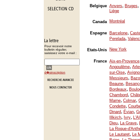
,
,
Belgique
Anvers
Bruges
Liège
Montréal
Canada
,
Espagne
Barcelone
Caste
,
Perelada
Valenc
Pour recevoir notre
New York
Etats-Unis
bulletin régulier,
saisissez votre e-mail :
France
Aix-en-Provence
,
Angoulême
Arle
,
sur-Oise
Avigno
d�sinscription
,
Messieurs
Bazo
,
Beaune
Besanç
,
Bordeaux
Boulo
,
Chambord
Chât
,
,
Marne
Colmar
,
Condette
Courb
,
,
Dinard
Évian
Ge
,
,
Illkirch
Ivry
L'A
,
,
Dieu
La Grave
La Roque-d'Anth
,
Le Lautaret
Le 
,
Bains
Le Thoron