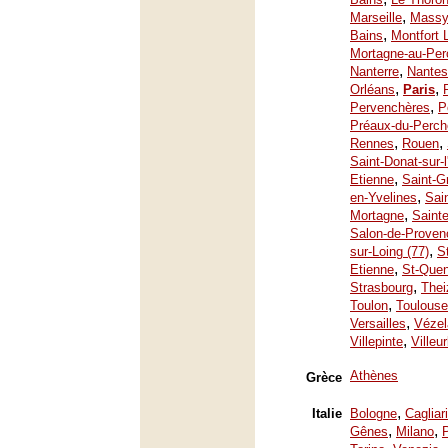
,
Marseille
Mass
,
Bains
Montfort 
Mortagne-au-Per
,
Nanterre
Nantes
,
,
Orléans
Paris
,
Pervenchères
P
Préaux-du-Perch
,
,
Rennes
Rouen
Saint-Donat-sur-
,
Etienne
Saint-G
,
en-Yvelines
Sai
,
Mortagne
Saint
Salon-de-Proven
,
sur-Loing (77)
S
,
Etienne
St-Quen
,
Strasbourg
Thei
,
Toulon
Toulouse
,
Versailles
Vézel
,
Villepinte
Villeu
Athènes
Grèce
,
Italie
Bologne
Cagliari
,
,
Gênes
Milano