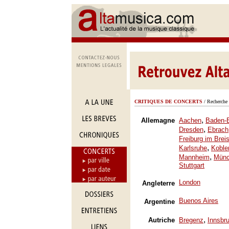
CRITIQUES DE CONCERTS
/ Recherche 
,
Allemagne
Aachen
Baden-
,
Dresden
Ebrach
Freiburg im Brei
,
Karlsruhe
Koble
,
Mannheim
Mün
Stuttgart
London
Angleterre
Buenos Aires
Argentine
,
Autriche
Bregenz
Innsbr