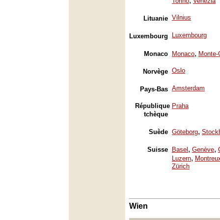
,
Torino
Venezia
Vilnius
Lituanie
Luxembourg
Luxembourg
,
Monaco
Monaco
Monte-
Oslo
Norvège
Amsterdam
Pays-Bas
République
Praha
tchèque
,
Suède
Göteborg
Stock
,
,
Suisse
Basel
Genève
,
Luzern
Montreu
Zürich
Wien