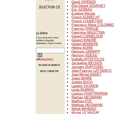
David VERDIER
Élie-Gérard SOUQUET
Eric SEBBAG
Eugénie Alécian
Florent ALBRECHT
Florent COUDEYRAT
Francesco Maria COLOMBO
François FARGUE
Françoise MALETTRA
Gérard CORNELOUP
Pour recevoir notre
Gérard HONORÉ
bulletin régulier,
saisissez votre e-mail :
Gérard MANNONI
Hélène BORIE
Hermann GRAMPP
Hermine VIDEAU
Isabelle APOSTOLOS
d�sinscription
Jacqueline BECKER
Jacques DUFFOURG
Jean-François LATTARICO
Jean-Michel BADET
Julien MAIRE
Juliette BUCH
Laurent VILAREM
Linda MURRAY
Lorenzo QUATTROPANI
Mathias HEIZMANN
Matthew RYE
Matthias HEIZMANN
Mehdi MAHDAVI
Michel LE NAOUR