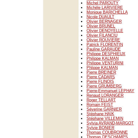
Michel PAROUTY
Michèle LARIVIERE
Monique BARICHELLA
Nicole DUAULT
Olivier BERNAGER
Olivier BRUNEL
Olivier DENOYELLE
Olivier FILANCIU
Olivier ROUVIERE
Patrick FLORENTIN
Pauline GARAUDE
Philippe DESPHIEUX
Philippe KALMAN
Philippe VENTURINI
Phlippe KALMAN
Pierre BREINER
Pierre CADARS
Pierre FLINOIS
Pierre GRUMBERG
Pierre-Emmanuel LEPHAY
Renaud LORANGER
Roger TELLART
Romain FEIST
Séverine GARNIER
Stéphane HAIK
Stéphane VILLEMIN
Sylvia AVRAND-MARGOT
Sylvie BONIER
Thomas COUBRONNE
Thomas DESCHAMPS