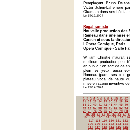
Remplaçant Bruno Delepelai
Victor Julien-Lafferrière p
Okamoto dans ses hésitati
Le 15/12/2024
Régal ramiste
Nouvelle production des 
Rameau dans une mise en
Carsen et sous la directio
l’Opéra Comique, Paris.
Opéra Comique - Salle Fav
William Christie n’aurait 
meilleure production pour f
en public : on sort de ce s
plein les yeux, aussi éb
Rameau (parmi ses plus gr
plateau vocal de haute qua
mise en scène inventive de
Le 13/12/2024
1
2
3
4
5
6
7
8
9
10
11
12
21
22
23
24
25
26
27
28
29
38
39
40
41
42
43
44
45
46
55
56
57
58
59
60
61
62
63
72
73
74
75
76
77
78
79
80
89
90
91
92
93
94
95
96
9
104
105
106
107
108
109
110
117
118
119
120
121
122
129
130
131
132
133
134
141
142
143
144
145
146