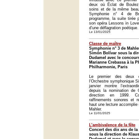
deux où Éclat de Boule
soins et de la même beaut
Symphonie n° 4 de Br
programme, la suite tirée
son opéra Lessons in Love a
d’une déflagration poétique.
Le 13/01/2025
Classe de maître
Symphonie n° 3 de Mahler
Simón Bolívar sous la di
Dudamel avec le concour
Marianne Crebassa à la P
Philharmonie, Paris
Le premier des deux c
l’Orchestre symphonique S
janvier montre l’extraord
depuis la nomination de
direction en 1999. Coh
raffinements sonores et r
haut une lecture accomplie
Mahler.
Le 11/01/2025
L’ambivalence de la fête
Concert des dix ans de la
sous la direction de Klau
Dudamel et avec le conco