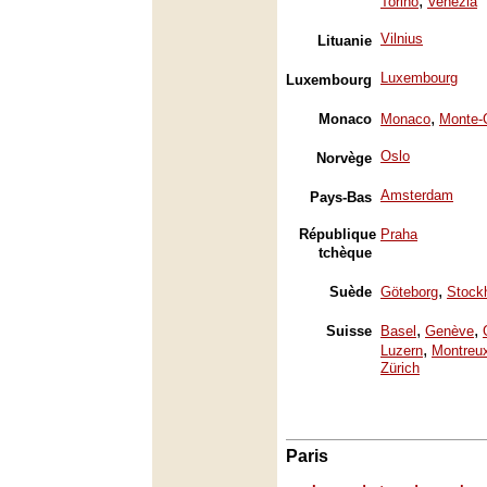
,
Torino
Venezia
Vilnius
Lituanie
Luxembourg
Luxembourg
,
Monaco
Monaco
Monte-
Oslo
Norvège
Amsterdam
Pays-Bas
République
Praha
tchèque
,
Suède
Göteborg
Stock
,
,
Suisse
Basel
Genève
,
Luzern
Montreu
Zürich
Paris