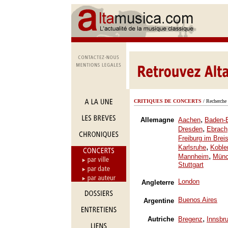
CRITIQUES DE CONCERTS
/ Recherche 
,
Allemagne
Aachen
Baden-
,
Dresden
Ebrach
Freiburg im Brei
,
Karlsruhe
Koble
,
Mannheim
Mün
Stuttgart
London
Angleterre
Buenos Aires
Argentine
,
Autriche
Bregenz
Innsbr