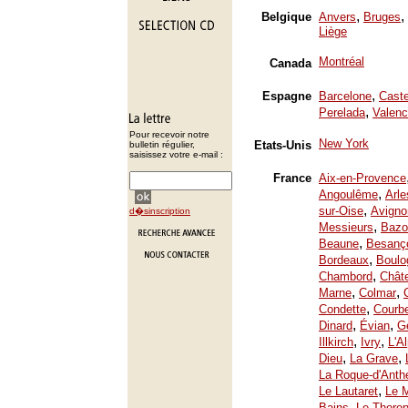
,
,
Belgique
Anvers
Bruges
Liège
Montréal
Canada
,
Espagne
Barcelone
Caste
,
Perelada
Valenc
Pour recevoir notre
New York
Etats-Unis
bulletin régulier,
saisissez votre e-mail :
France
Aix-en-Provence
,
Angoulême
Arle
,
sur-Oise
Avigno
d�sinscription
,
Messieurs
Bazo
,
Beaune
Besanç
,
Bordeaux
Boulo
,
Chambord
Chât
,
,
Marne
Colmar
,
Condette
Courb
,
,
Dinard
Évian
Ge
,
,
Illkirch
Ivry
L'A
,
,
Dieu
La Grave
La Roque-d'Anth
,
Le Lautaret
Le 
,
Bains
Le Thoron