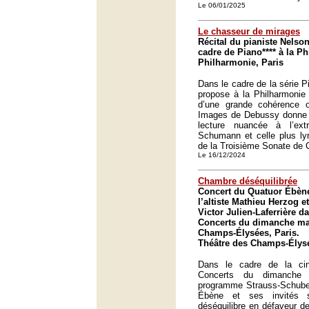
Le 06/01/2025
Le chasseur de mirages
Récital du pianiste Nelso
cadre de Piano**** à la P
Philharmonie, Paris
Dans le cadre de la série P
propose à la Philharmonie
d’une grande cohérence o
Images de Debussy donne l
lecture nuancée à l’ex
Schumann et celle plus lyr
de la Troisième Sonate de 
Le 16/12/2024
Chambre déséquilibrée
Concert du Quatuor Ébène
l’altiste Mathieu Herzog et
Victor Julien-Laferrière d
Concerts du dimanche mat
Champs-Élysées, Paris.
Théâtre des Champs-Élysé
Dans le cadre de la ci
Concerts du dimanche 
programme Strauss-Schuber
Ébène et ses invités s
déséquilibre en défaveur de