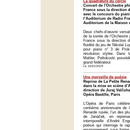
La quadrature du cercle
Concert de l'Orchestre p
France sous la direction 
avec le concours du piani
l’Auditorium de Radio Fra
Auditorium de la Maison d
Deux chefs-d’œuvre versat
de la soirée de l’Orchestre
France sous la direction 
fluidité du jeu de Nikolaï 
pour piano n° 3 de Prok
résolution stylée. Dans
Mahler, Peltokoski possède
grand fédérateur.
Le 16/01/2025
Une merveille de poésie
Reprise de La Petite Ren
dans la mise en scène d’
direction de Juraj Valčuha
Opéra Bastille, Paris
L’Opéra de Paris célèbre
centième anniversaire de l
Renarde rusée, l’un des plu
de Janáček, en repren
intemporelle d’André En
poésie qui interroge le r
environnement, sous forme 