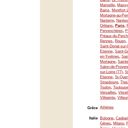
,
Marseille
Mass
,
Bains
Montfort 
Mortagne-au-Per
,
Nanterre
Nantes
,
,
Orléans
Paris
,
Pervenchères
P
Préaux-du-Perch
,
,
Rennes
Rouen
Saint-Donat-sur-
,
Etienne
Saint-G
,
en-Yvelines
Sai
,
Mortagne
Saint
Salon-de-Proven
,
sur-Loing (77)
S
,
Etienne
St-Quen
,
Strasbourg
Thei
,
Toulon
Toulouse
,
Versailles
Vézel
,
Villepinte
Villeu
Athènes
Grèce
,
Italie
Bologne
Cagliari
,
,
Gênes
Milano