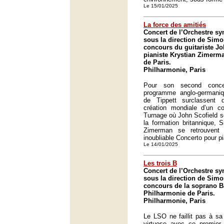
Le 15/01/2025
La force des amitiés
Concert de l’Orchestre 
sous la direction de Simon
concours du guitariste Jo
pianiste Krystian Zimerm
de Paris.
Philharmonie, Paris
Pour son second conc
programme anglo-germani
de Tippett surclassent 
création mondiale d’un co
Turnage où John Scofield s
la formation britannique, 
Zimerman se retrouvent
inoubliable Concerto pour p
Le 14/01/2025
Les trois B
Concert de l’Orchestre 
sous la direction de Simon
concours de la soprano B
Philharmonie de Paris.
Philharmonie, Paris
Le LSO ne faillit pas à sa 
virtuose avec ce premier 