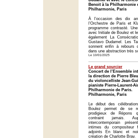
Benoit à la Philharmonie 
Philharmonie, Paris
À l’occasion des dix an
l’Orchestre de Paris et K
programme contrasté. Une 
avec Initiale de Boulez et l
également La Consécrat
Gustavo Dudamel. Les Tab
sonnent enfin à rebours d
dans une abstraction très 
Le 10/01/2025
Le grand sourcier
Concert de l’Ensemble in
la direction de Pierre Ble
du violoncelliste Jean-Gu
pianiste Pierre-Laurent-Ai
Philharmonie de Paris.
Philharmonie, Paris
Le début des célébratio
Boulez permet de se rég
prodigieux de Répons 
contraint jamais. Aup
intercontemporain prés
intimes du compositeur 
adjoints En blanc et n
création de Charlotte Bray.