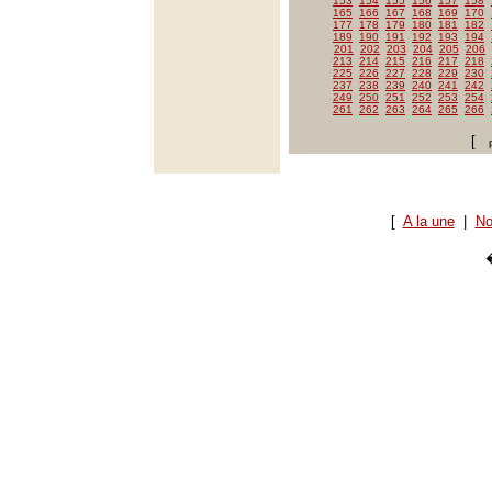
153
154
155
156
157
158
165
166
167
168
169
170
177
178
179
180
181
182
189
190
191
192
193
194
201
202
203
204
205
206
213
214
215
216
217
218
225
226
227
228
229
230
237
238
239
240
241
242
249
250
251
252
253
254
261
262
263
264
265
266
[
[
A la une
|
No