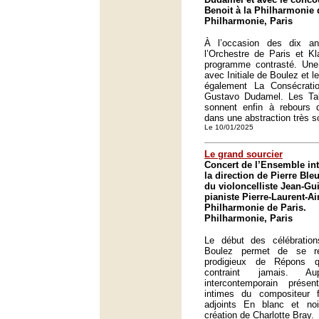
Benoit à la Philharmonie 
Philharmonie, Paris
À l’occasion des dix an
l’Orchestre de Paris et K
programme contrasté. Une 
avec Initiale de Boulez et l
également La Consécrat
Gustavo Dudamel. Les Tab
sonnent enfin à rebours d
dans une abstraction très 
Le 10/01/2025
Le grand sourcier
Concert de l’Ensemble in
la direction de Pierre Ble
du violoncelliste Jean-Gu
pianiste Pierre-Laurent-Ai
Philharmonie de Paris.
Philharmonie, Paris
Le début des célébratio
Boulez permet de se rég
prodigieux de Répons 
contraint jamais. Aup
intercontemporain prés
intimes du compositeur 
adjoints En blanc et n
création de Charlotte Bray.