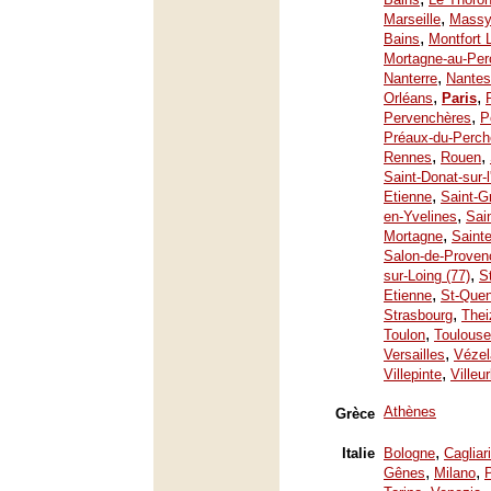
,
Marseille
Mass
,
Bains
Montfort 
Mortagne-au-Per
,
Nanterre
Nantes
,
,
Orléans
Paris
,
Pervenchères
P
Préaux-du-Perch
,
,
Rennes
Rouen
Saint-Donat-sur-
,
Etienne
Saint-G
,
en-Yvelines
Sai
,
Mortagne
Saint
Salon-de-Proven
,
sur-Loing (77)
S
,
Etienne
St-Quen
,
Strasbourg
Thei
,
Toulon
Toulouse
,
Versailles
Vézel
,
Villepinte
Villeu
Athènes
Grèce
,
Italie
Bologne
Cagliari
,
,
Gênes
Milano