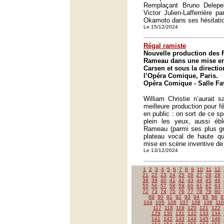
Remplaçant Bruno Delepelai
Victor Julien-Lafferrière p
Okamoto dans ses hésitati
Le 15/12/2024
Régal ramiste
Nouvelle production des 
Rameau dans une mise en
Carsen et sous la directio
l’Opéra Comique, Paris.
Opéra Comique - Salle Fav
William Christie n’aurait 
meilleure production pour f
en public : on sort de ce s
plein les yeux, aussi éb
Rameau (parmi ses plus gr
plateau vocal de haute qua
mise en scène inventive de
Le 13/12/2024
1
2
3
4
5
6
7
8
9
10
11
12
21
22
23
24
25
26
27
28
29
38
39
40
41
42
43
44
45
46
55
56
57
58
59
60
61
62
63
72
73
74
75
76
77
78
79
80
89
90
91
92
93
94
95
96
9
104
105
106
107
108
109
110
117
118
119
120
121
122
129
130
131
132
133
134
141
142
143
144
145
146