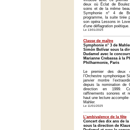
deux où Éclat de Boule
soins et de la même beaut
Symphonie n° 4 de Br
programme, la suite tirée
son opéra Lessons in Love a
d’une déflagration poétique.
Le 13/01/2025
Classe de maître
Symphonie n° 3 de Mahler
Simón Bolívar sous la di
Dudamel avec le concour
Marianne Crebassa à la P
Philharmonie, Paris
Le premier des deux c
l’Orchestre symphonique S
janvier montre l’extraord
depuis la nomination de
direction en 1999. Coh
raffinements sonores et r
haut une lecture accomplie
Mahler.
Le 11/01/2025
L’ambivalence de la fête
Concert des dix ans de la
sous la direction de Klau
Dudamel et avec le conco