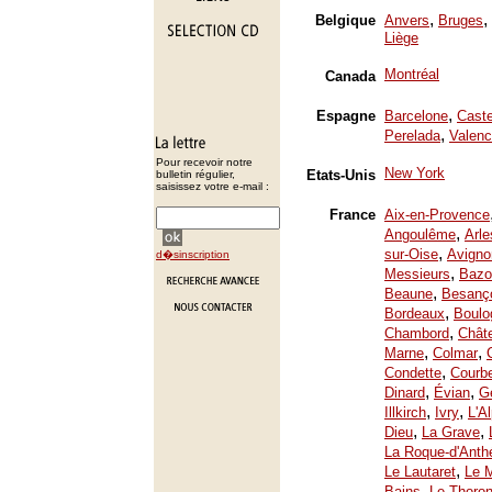
,
,
Belgique
Anvers
Bruges
Liège
Montréal
Canada
,
Espagne
Barcelone
Caste
,
Perelada
Valenc
Pour recevoir notre
New York
Etats-Unis
bulletin régulier,
saisissez votre e-mail :
France
Aix-en-Provence
,
Angoulême
Arle
,
sur-Oise
Avigno
d�sinscription
,
Messieurs
Bazo
,
Beaune
Besanç
,
Bordeaux
Boulo
,
Chambord
Chât
,
,
Marne
Colmar
,
Condette
Courb
,
,
Dinard
Évian
Ge
,
,
Illkirch
Ivry
L'A
,
,
Dieu
La Grave
La Roque-d'Anth
,
Le Lautaret
Le 
,
Bains
Le Thoron