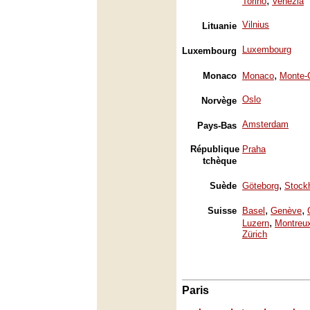
,
Torino
Venezia
Vilnius
Lituanie
Luxembourg
Luxembourg
,
Monaco
Monaco
Monte-
Oslo
Norvège
Amsterdam
Pays-Bas
République
Praha
tchèque
,
Suède
Göteborg
Stock
,
,
Suisse
Basel
Genève
,
Luzern
Montreu
Zürich
Paris