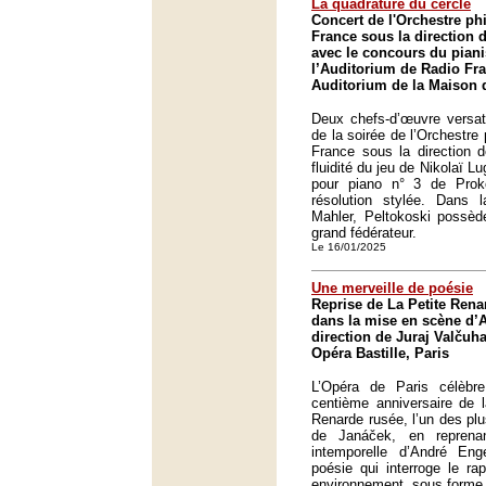
La quadrature du cercle
Concert de l'Orchestre p
France sous la direction 
avec le concours du piani
l’Auditorium de Radio Fra
Auditorium de la Maison d
Deux chefs-d’œuvre versat
de la soirée de l’Orchestre
France sous la direction 
fluidité du jeu de Nikolaï 
pour piano n° 3 de Prok
résolution stylée. Dans
Mahler, Peltokoski possède
grand fédérateur.
Le 16/01/2025
Une merveille de poésie
Reprise de La Petite Ren
dans la mise en scène d’
direction de Juraj Valčuha
Opéra Bastille, Paris
L’Opéra de Paris célèbre
centième anniversaire de l
Renarde rusée, l’un des plu
de Janáček, en repren
intemporelle d’André En
poésie qui interroge le r
environnement, sous forme 