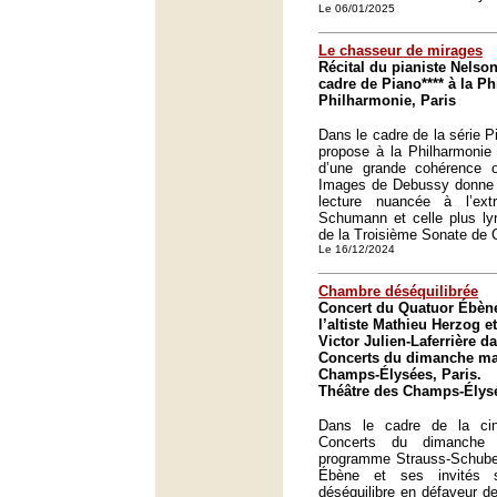
Le 06/01/2025
Le chasseur de mirages
Récital du pianiste Nelso
cadre de Piano**** à la P
Philharmonie, Paris
Dans le cadre de la série P
propose à la Philharmonie
d’une grande cohérence o
Images de Debussy donne l
lecture nuancée à l’ex
Schumann et celle plus lyr
de la Troisième Sonate de 
Le 16/12/2024
Chambre déséquilibrée
Concert du Quatuor Ébène
l’altiste Mathieu Herzog et
Victor Julien-Laferrière d
Concerts du dimanche mat
Champs-Élysées, Paris.
Théâtre des Champs-Élysé
Dans le cadre de la ci
Concerts du dimanche 
programme Strauss-Schuber
Ébène et ses invités s
déséquilibre en défaveur de