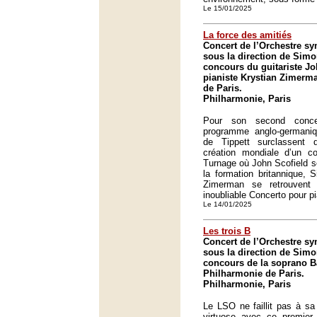
Le 15/01/2025
La force des amitiés
Concert de l’Orchestre 
sous la direction de Simon
concours du guitariste Jo
pianiste Krystian Zimerm
de Paris.
Philharmonie, Paris
Pour son second conc
programme anglo-germani
de Tippett surclassent 
création mondiale d’un co
Turnage où John Scofield s
la formation britannique, 
Zimerman se retrouvent
inoubliable Concerto pour p
Le 14/01/2025
Les trois B
Concert de l’Orchestre 
sous la direction de Simon
concours de la soprano B
Philharmonie de Paris.
Philharmonie, Paris
Le LSO ne faillit pas à sa 
virtuose avec ce premier 