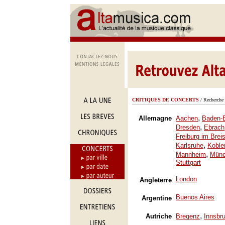
CRITIQUES DE CONCERTS
/ Recherche 
,
Allemagne
Aachen
Baden-
,
Dresden
Ebrach
Freiburg im Brei
,
Karlsruhe
Koble
,
Mannheim
Mün
Stuttgart
London
Angleterre
Buenos Aires
Argentine
,
Autriche
Bregenz
Innsbr