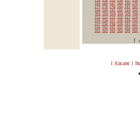
153
154
155
156
157
158
165
166
167
168
169
170
177
178
179
180
181
182
189
190
191
192
193
194
201
202
203
204
205
206
213
214
215
216
217
218
225
226
227
228
229
230
237
238
239
240
241
242
249
250
251
252
253
254
261
262
263
264
265
266
[
[
A la une
|
No