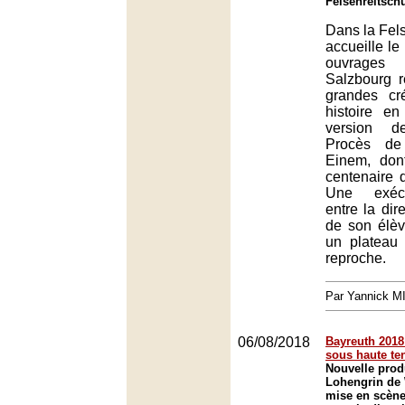
Felsenreitsch
Dans la Fels
accueille le
ouvrage
Salzbourg 
grandes cr
histoire e
version d
Procès de
Einem, don
centenaire 
Une exécu
entre la dir
de son élè
un plateau 
reproche.
Par Yannick 
06/08/2018
Bayreuth 2018 
sous haute te
Nouvelle prod
Lohengrin de
mise en scène