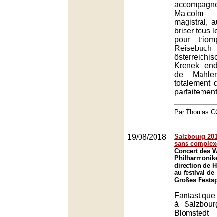
accompa
Malcolm
magistral, a
briser tous 
pour trio
Reisebu
österreich
Krenek end
de Mahler
totalement 
parfaitement
Par Thomas 
19/08/2018
Salzbourg 201
sans complex
Concert des W
Philharmonike
direction de 
au festival de
Großes Festsp
Fantastique
à Salzbour
Blomstedt