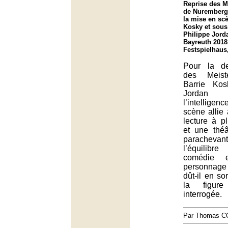
Reprise des M
de Nuremberg
la mise en sc
Kosky et sous 
Philippe Jorda
Bayreuth 2018
Festspielhaus
Pour la d
des Meist
Barrie Kos
Jordan 
l’intelligen
scène allie
lecture à p
et une théât
paracheva
l’équilibr
comédie 
personnage
dût-il en sor
la figur
interrogée.
Par Thomas 