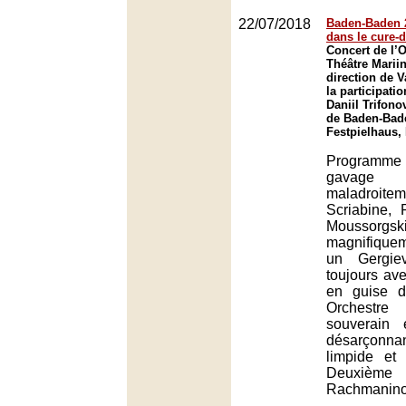
22/07/2018
Baden-Baden 2
dans le cure-
Concert de l’
Théâtre Mariin
direction de V
la participati
Daniil Trifono
de Baden-Bad
Festpielhaus,
Programm
gavage
maladroiteme
Scriabine,
Mousso
magnifiquem
un Gergiev
toujours av
en guise d
Orchestre
souverain 
désarçonn
limpide et
Deuxième
Rachmanino