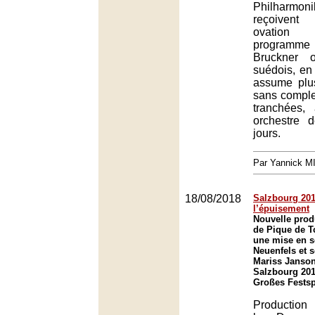
Philharm
reçoivent
ovation
programm
Bruckner 
suédois, en 
assume plu
sans comple
tranchées,
orchestre 
jours.
Par Yannick 
18/08/2018
Salzbourg 201
l’épuisement
Nouvelle prod
de Pique de T
une mise en 
Neuenfels et s
Mariss Janson
Salzbourg 201
Großes Festsp
Production 