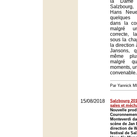
la Dame
Salzbourg,
Hans Neuen
quelques 
dans la co
malgré un
correcte, l
sous la ch
la direction
Jansons, q
même plu
malgré qu
moments, un
convenable.
Par Yannick 
15/08/2018
Salzbourg 2018
sales et méch
Nouvelle prod
Couronnement
Monteverdi d
scène de Jan 
direction de W
festival de Sa