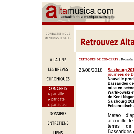
CRITIQUES DE CONCERTS
/ Recherche 
23/08/2018
Salzbourg 2018
journées de D
Nouvelle prod
Bassarides d
mise en scène
Warlikowski et
de Kent Nagan
Salzbourg 201
Felsenreitsch
Météo d’a
accueillir le
terres de
Bassarides