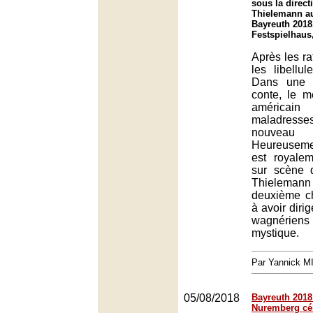
sous la direct
Thielemann au
Bayreuth 2018
Festspielhaus
Après les ra
les libellu
Dans une 
conte, le m
américain
maladres
nouveau
Heureuseme
est royalem
sur scène 
Thieleman
deuxième ch
à avoir diri
wagnérien
mystique.
Par Yannick 
05/08/2018
Bayreuth 2018 
Nuremberg cé