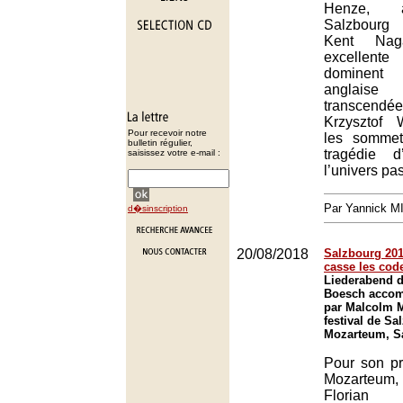
Henze, 
Salzbourg
Kent Na
excellent
dominent
anglaise 
transce
Krzysztof 
Pour recevoir notre
les sommet
bulletin régulier,
tragédie d
saisissez votre e-mail :
l’univers pas
Par Yannick 
d�sinscription
20/08/2018
Salzbourg 201
casse les cod
Liederabend d
Boesch accom
par Malcolm M
festival de Sa
Mozarteum, S
Pour son pr
Mozarteum
Floria