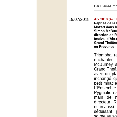
Par Pierre-E
19/07/2018
Aix 2018 (4) :
Reprise de la
Mozart dans l
Simon McBurn
direction de 
festival d’Aix
Grand Théâtre
en-Provence
Triomphal re
enchantée
McBurney s
Grand Théât
avec un pl
inchangé qu
petit miracle
L'Ensembl
Pygmalion s
main de m
directeur 
écrin aussi
séduisant 
soirée au s