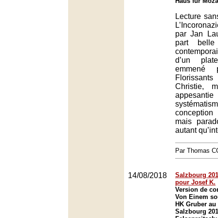
Haus für Moza
Lecture san
L’Incorona
par Jan Lau
part bell
contempor
d’un plat
emmené p
Florissan
Christie, 
appesanti
systémati
conception
mais parad
autant qu’in
Par Thomas 
14/08/2018
Salzbourg 2018
pour Josef K.
Version de co
Von Einem sou
HK Gruber au 
Salzbourg 201