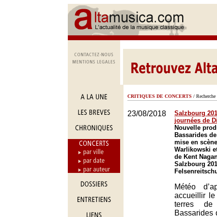
CRITIQUES DE CONCERTS
/ Recherche 
23/08/2018
Salzbourg 2018
journées de D
Nouvelle prod
Bassarides d
mise en scène
Warlikowski et
de Kent Nagan
Salzbourg 201
Felsenreitsch
Météo d’a
accueillir le
terres de
Bassarides