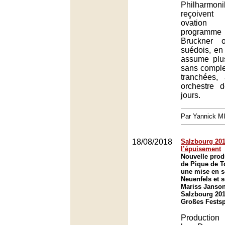
Philharm
reçoivent
ovation
programm
Bruckner 
suédois, en 
assume plu
sans comple
tranchées,
orchestre 
jours.
Par Yannick 
18/08/2018
Salzbourg 201
l’épuisement
Nouvelle prod
de Pique de T
une mise en 
Neuenfels et s
Mariss Janson
Salzbourg 201
Großes Festsp
Production 