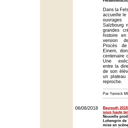
Felsenreitsch
Dans la Fels
accueille le
ouvrage
Salzbourg 
grandes cr
histoire e
version d
Procès de
Einem, don
centenaire 
Une exécu
entre la dir
de son élè
un plateau 
reproche.
Par Yannick 
06/08/2018
Bayreuth 2018 
sous haute te
Nouvelle prod
Lohengrin de
mise en scène