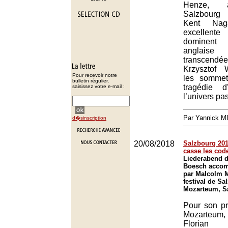
Henze, 
Salzbourg
Kent Na
excellent
dominent
anglaise 
transce
Krzysztof 
Pour recevoir notre
les sommet
bulletin régulier,
tragédie d
saisissez votre e-mail :
l’univers pas
Par Yannick 
d�sinscription
20/08/2018
Salzbourg 201
casse les cod
Liederabend d
Boesch accom
par Malcolm M
festival de Sa
Mozarteum, S
Pour son pr
Mozarteum
Floria