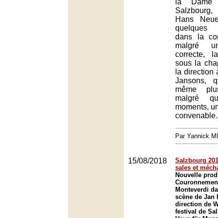
la Dame
Salzbourg,
Hans Neuen
quelques 
dans la co
malgré un
correcte, l
sous la ch
la direction
Jansons, q
même plu
malgré qu
moments, un
convenable.
Par Yannick 
15/08/2018
Salzbourg 2018
sales et méch
Nouvelle prod
Couronnement
Monteverdi d
scène de Jan 
direction de W
festival de Sa