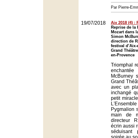
Par Pierre-E
19/07/2018
Aix 2018 (4) :
Reprise de la
Mozart dans l
Simon McBurn
direction de 
festival d’Aix
Grand Théâtre
en-Provence
Triomphal re
enchantée
McBurney s
Grand Théât
avec un pl
inchangé qu
petit miracle
L'Ensembl
Pygmalion s
main de m
directeur 
écrin aussi
séduisant 
soirée au s