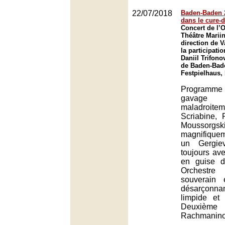
22/07/2018
Baden-Baden 2
dans le cure-
Concert de l’
Théâtre Mariin
direction de V
la participati
Daniil Trifono
de Baden-Bad
Festpielhaus,
Programm
gavage
maladroiteme
Scriabine,
Mousso
magnifiquem
un Gergiev
toujours av
en guise d
Orchestre
souverain 
désarçonn
limpide et
Deuxième
Rachmanino