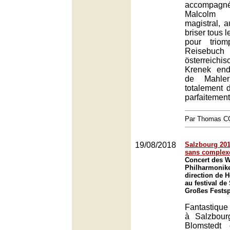
accompa
Malcolm
magistral, a
briser tous 
pour trio
Reisebu
österreich
Krenek end
de Mahler
totalement 
parfaitement
Par Thomas 
19/08/2018
Salzbourg 201
sans complex
Concert des W
Philharmonike
direction de 
au festival de
Großes Festsp
Fantastique
à Salzbour
Blomstedt