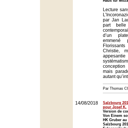
Haus für Moza
Lecture san
L’Incorona
par Jan Lau
part bell
contempor
d’un plat
emmené p
Florissan
Christie, 
appesanti
systémati
conception
mais parad
autant qu’in
Par Thomas 
14/08/2018
Salzbourg 2018
pour Josef K.
Version de co
Von Einem sou
HK Gruber au 
Salzbourg 201