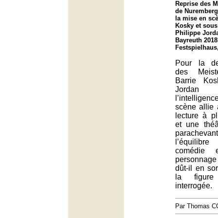
Reprise des M
de Nuremberg
la mise en sc
Kosky et sous 
Philippe Jorda
Bayreuth 2018
Festspielhaus
Pour la d
des Meist
Barrie Kos
Jordan 
l’intelligen
scène allie
lecture à p
et une théât
paracheva
l’équilibr
comédie 
personnage
dût-il en sor
la figur
interrogée.
Par Thomas 