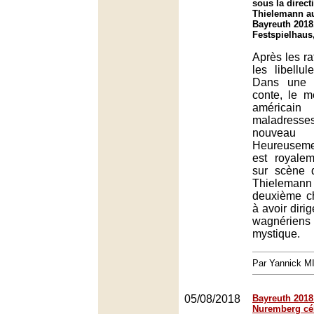
sous la direct
Thielemann au
Bayreuth 2018
Festspielhaus
Après les ra
les libellu
Dans une 
conte, le m
américain
maladres
nouveau
Heureuseme
est royalem
sur scène 
Thieleman
deuxième ch
à avoir diri
wagnérien
mystique.
Par Yannick 
05/08/2018
Bayreuth 2018 
Nuremberg cé