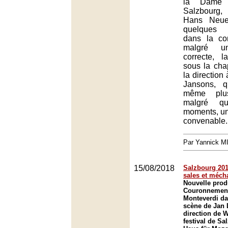
la Dame
Salzbourg,
Hans Neuen
quelques 
dans la co
malgré un
correcte, l
sous la ch
la direction
Jansons, q
même plu
malgré qu
moments, un
convenable.
Par Yannick 
15/08/2018
Salzbourg 2018
sales et méch
Nouvelle prod
Couronnement
Monteverdi d
scène de Jan 
direction de W
festival de Sa