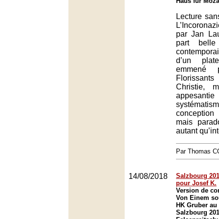
Haus für Moza
Lecture san
L’Incorona
par Jan Lau
part bell
contempor
d’un plat
emmené p
Florissan
Christie, 
appesanti
systémati
conception
mais parad
autant qu’in
Par Thomas 
14/08/2018
Salzbourg 2018
pour Josef K.
Version de co
Von Einem sou
HK Gruber au 
Salzbourg 201