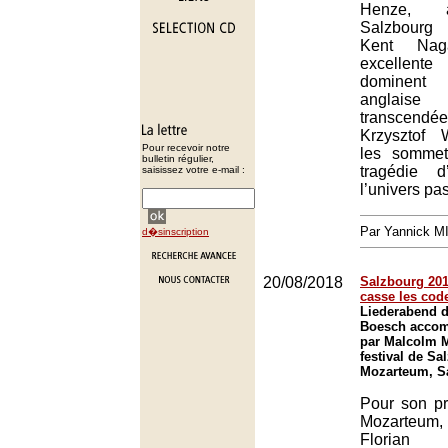
Henze, 
Salzbourg
Kent Na
excellent
dominent
anglaise 
transce
Krzysztof 
Pour recevoir notre
les sommet
bulletin régulier,
tragédie d
saisissez votre e-mail :
l’univers pas
Par Yannick 
d�sinscription
20/08/2018
Salzbourg 201
casse les cod
Liederabend d
Boesch accom
par Malcolm M
festival de Sa
Mozarteum, S
Pour son pr
Mozarteum
Floria