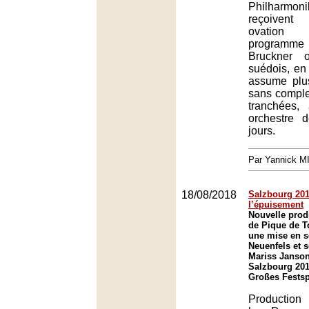
Philharm
reçoivent
ovation
programm
Bruckner 
suédois, en 
assume plu
sans comple
tranchées,
orchestre 
jours.
Par Yannick 
18/08/2018
Salzbourg 201
l’épuisement
Nouvelle prod
de Pique de T
une mise en 
Neuenfels et s
Mariss Janson
Salzbourg 201
Großes Festsp
Production 