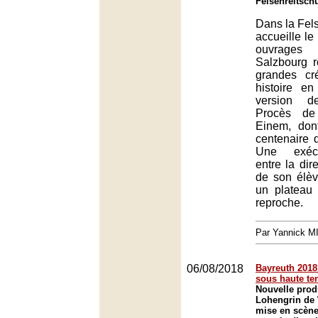
Felsenreitsch
Dans la Fels
accueille le
ouvrage
Salzbourg 
grandes cr
histoire e
version d
Procès de
Einem, don
centenaire 
Une exécu
entre la dir
de son élè
un plateau 
reproche.
Par Yannick 
06/08/2018
Bayreuth 2018 
sous haute te
Nouvelle prod
Lohengrin de
mise en scène