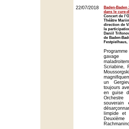
22/07/2018
Baden-Baden 2
dans le cure-
Concert de l’
Théâtre Mariin
direction de V
la participati
Daniil Trifono
de Baden-Bad
Festpielhaus,
Programm
gavage
maladroiteme
Scriabine,
Mousso
magnifiquem
un Gergiev
toujours av
en guise d
Orchestre
souverain 
désarçonn
limpide et
Deuxième
Rachmanino