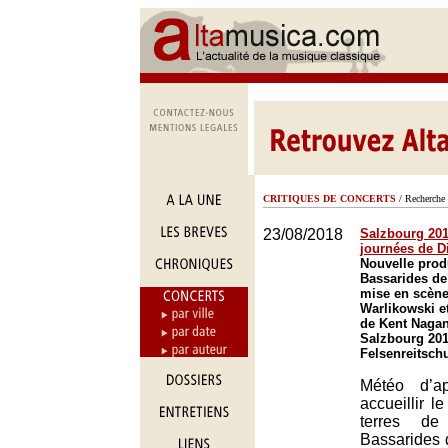
CRITIQUES DE CONCERTS
/ Recherche 
23/08/2018
Salzbourg 2018
journées de D
Nouvelle prod
Bassarides d
mise en scène
Warlikowski et
de Kent Nagan
Salzbourg 201
Felsenreitsch
Météo d’a
accueillir le
terres de
Bassarides