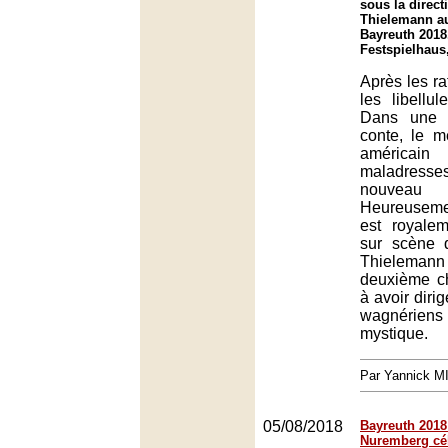
sous la direct
Thielemann au
Bayreuth 2018
Festspielhaus
Après les ra
les libellu
Dans une 
conte, le m
américain
maladres
nouveau
Heureuseme
est royalem
sur scène 
Thieleman
deuxième ch
à avoir diri
wagnérien
mystique.
Par Yannick 
05/08/2018
Bayreuth 2018 
Nuremberg cé