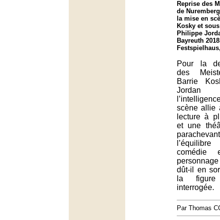
Reprise des M
de Nuremberg
la mise en sc
Kosky et sous 
Philippe Jorda
Bayreuth 2018
Festspielhaus
Pour la d
des Meist
Barrie Kos
Jordan 
l’intelligen
scène allie
lecture à p
et une théât
paracheva
l’équilibr
comédie 
personnage
dût-il en sor
la figur
interrogée.
Par Thomas 