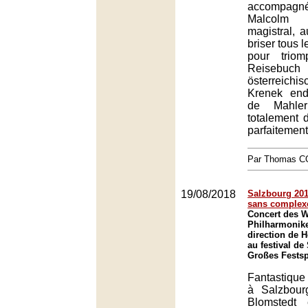
accompa
Malcolm
magistral, a
briser tous 
pour trio
Reisebu
österreich
Krenek end
de Mahler
totalement 
parfaitement
Par Thomas 
19/08/2018
Salzbourg 201
sans complex
Concert des W
Philharmonike
direction de 
au festival de
Großes Festsp
Fantastique
à Salzbour
Blomstedt