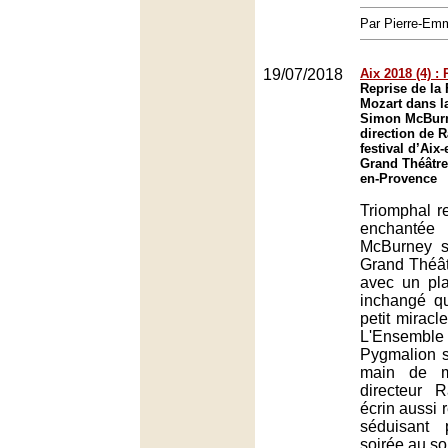
Par Pierre-E
19/07/2018
Aix 2018 (4) :
Reprise de la
Mozart dans l
Simon McBurn
direction de 
festival d’Aix
Grand Théâtre
en-Provence
Triomphal re
enchantée
McBurney s
Grand Théât
avec un pl
inchangé qu
petit miracle
L'Ensembl
Pygmalion s
main de m
directeur 
écrin aussi
séduisant 
soirée au s