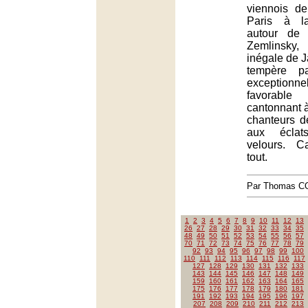
viennois de
Paris à la
autour de 
Zemlinsky,
inégale de 
tempère pa
exceptionne
favorable 
cantonnant à 
chanteurs d
aux éclat
velours. C
tout.
Par Thomas 
1
2
3
4
5
6
7
8
9
10
11
12
13
26
27
28
29
30
31
32
33
34
35
48
49
50
51
52
53
54
55
56
57
70
71
72
73
74
75
76
77
78
79
92
93
94
95
96
97
98
99
100
110
111
112
113
114
115
116
117
127
128
129
130
131
132
133
143
144
145
146
147
148
149
159
160
161
162
163
164
165
175
176
177
178
179
180
181
191
192
193
194
195
196
197
207
208
209
210
211
212
213