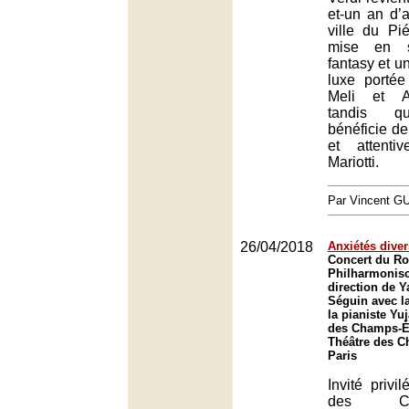
et-un an d’
ville du P
mise en s
fantasy et un
luxe porté
Meli et A
tandis qu
bénéficie de 
et attenti
Mariotti.
Par Vincent G
26/04/2018
Anxiétés dive
Concert du Ro
Philharmonisc
direction de Y
Séguin avec la
la pianiste Yu
des Champs-Él
Théâtre des C
Paris
Invité privi
des Cham