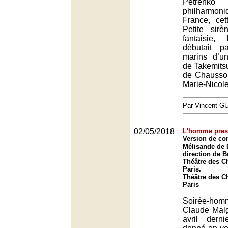
Petrenko e
philharmon
France, cet
Petite sirè
fantaisie,
débutait p
marins d’u
de Takemits
de Chausson
Marie-Nicol
Par Vincent G
02/05/2018
L'homme pres
Version de con
Mélisande de 
direction de 
Théâtre des C
Paris.
Théâtre des C
Paris
Soirée-ho
Claude Malg
avril dern