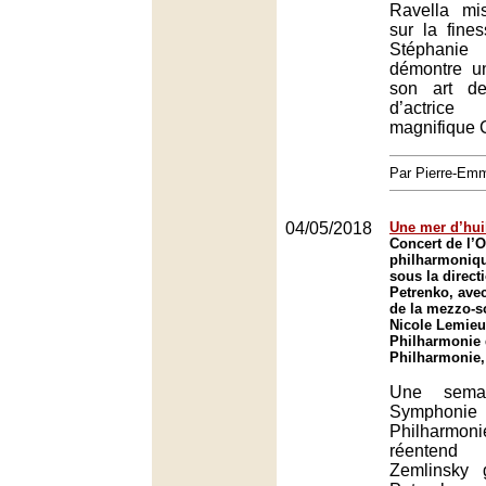
Ravella mi
sur la fines
Stéphani
démontre u
son art de
d’actri
magnifique C
Par Pierre-E
04/05/2018
Une mer d’hui
Concert de l’O
philharmoniqu
sous la direct
Petrenko, avec
de la mezzo-s
Nicole Lemieu
Philharmonie 
Philharmonie,
Une sema
Symphonie
Philharmo
réenten
Zemlinsky 