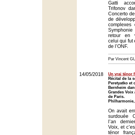
Gatti acco
Trifonov da
Concerto de
de développ
complexes 
Symphonie 
retour en 
celui qui fut
de l’ONF.
Par Vincent G
14/05/2018
Un vrai ténor 
Récital de la 
Peretyatko et
Bernheim dans
Grandes Voix 
de Paris.
Philharmonie,
On avait ent
surdouée O
l’an derni
Voix, et c’e
ténor franç