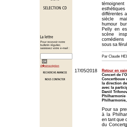
témoign
esthétiques
différentes
siècle ma
humour bur
Pelly en es
scène insp
comédiens 
Pour recevoir notre
sous sa féru
bulletin régulier,
saisissez votre e-mail :
Par Claude H
d�sinscription
17/05/2018
Retour en vai
Concert de l’
Concertbouw 
la direction de
avec la partic
Daniil Trifonov
Philharmonie 
Philharmonie,
Pour sa pre
à la Philha
en tant que 
du Concert