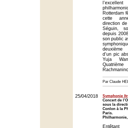
l’excelle
philhar
Rotterdam f
cette an
direction d
Séguin, so
depuis 2008,
son public a
symphoni
deuxième 
d’un pic abs
Yuja Wa
Quatrième
Rachmanino
Par Claude H
25/04/2018
Symphonie (tr
Concert de l’O
sous la direc
Conlon à la P
Paris.
Philharmonie,
Entêtan