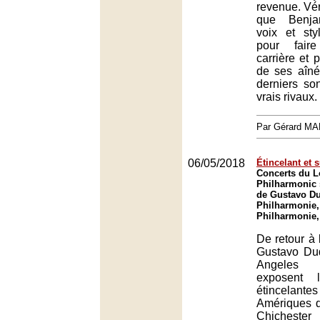
revenue. Vér
que Benja
voix et styl
pour fair
carrière et 
de ses aîn
derniers so
vrais rivaux.
Par Gérard M
06/05/2018
Étincelant et s
Concerts du L
Philharmonic 
de Gustavo Du
Philharmonie,
Philharmonie,
De retour à 
Gustavo Du
Angeles 
exposent l
étincel
Amériques d
Chichest