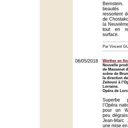
Bernstei
beautés 
ressortent 
de Chostak
la Neuvièm
tout en re
surface.
Par Vincent G
06/05/2018
Werther en fi
Nouvelle prod
de Massenet d
scène de Brun
la direction d
Zeitouni à l’O
Lorraine.
Opéra de Lorr
Superbe p
l’Opéra nati
pour un We
peu dégrais
Jean-Marc 
une mise en