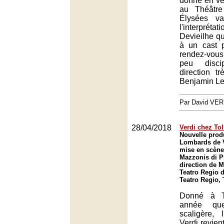
donné en ve
au Théâtr
Élysées va
l'interprét
Devieilhe qu
à un cast 
rendez-vous
peu disci
direction t
Benjamin Le
Par David VE
28/04/2018
Verdi chez Tol
Nouvelle prod
Lombards de 
mise en scène
Mazzonis di Pr
direction de M
Teatro Regio d
Teatro Regio, 
Donné à T
année que
scaligère,
Verdi revien