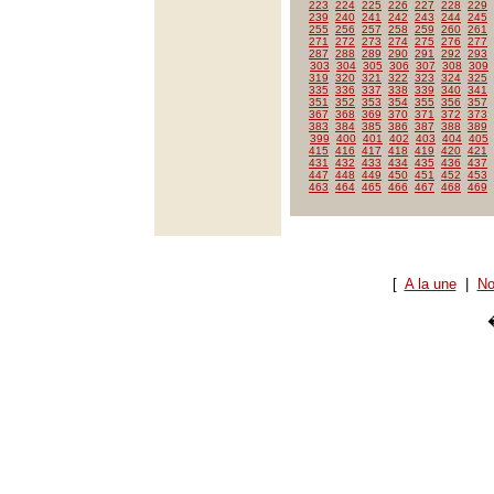
223
224
225
226
227
228
229
239
240
241
242
243
244
245
255
256
257
258
259
260
261
271
272
273
274
275
276
277
287
288
289
290
291
292
293
303
304
305
306
307
308
309
319
320
321
322
323
324
325
335
336
337
338
339
340
341
351
352
353
354
355
356
357
367
368
369
370
371
372
373
383
384
385
386
387
388
389
399
400
401
402
403
404
405
415
416
417
418
419
420
421
431
432
433
434
435
436
437
447
448
449
450
451
452
453
463
464
465
466
467
468
469
[
A la une
|
No