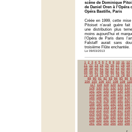
scène de Dominique Pitois
de Daniel Oren à l’Opéra 
Opéra Bastille, Paris
Créée en 1999, cette mise
Pitoiset n’avait guère fait
une distribution plus tern
moins aujourd’hui et marqu
l’Opéra de Paris dans l’a
Falstaff aurait sans do
troisième Flûte enchantée.
Le 09/03/2013
1
2
3
4
5
6
7
8
9
10
11
12
21
22
23
24
25
26
27
28
29
38
39
40
41
42
43
44
45
46
55
56
57
58
59
60
61
62
63
72
73
74
75
76
77
78
79
80
89
90
91
92
93
94
95
96
9
104
105
106
107
108
109
110
117
118
119
120
121
122
129
130
131
132
133
134
141
142
143
144
145
146
153
154
155
156
157
158
165
166
167
168
169
170
177
178
179
180
181
182
189
190
191
192
193
194
201
202
203
204
205
206
213
214
215
216
217
218
225
226
227
228
229
230
237
238
239
240
241
242
249
250
251
252
253
254
261
262
263
264
265
266