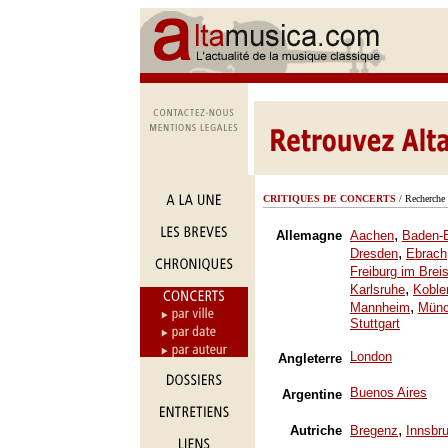
CRITIQUES DE CONCERTS
/ Recherche 
,
Allemagne
Aachen
Baden-
,
Dresden
Ebrach
Freiburg im Brei
,
Karlsruhe
Koble
,
Mannheim
Mün
Stuttgart
London
Angleterre
Buenos Aires
Argentine
,
Autriche
Bregenz
Innsbr