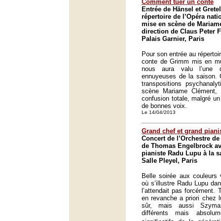
Comment tuer un conte
Entrée de Hänsel et Gret
répertoire de l’Opéra nat
mise en scène de Mariame
direction de Claus Peter F
Palais Garnier, Paris
Pour son entrée au répertoir
conte de Grimm mis en m
nous aura valu l’une 
ennuyeuses de la saison. 
transpositions psychanaly
scène Mariame Clément, 
confusion totale, malgré un
de bonnes voix.
Le 14/04/2013
Grand chef et grand piani
Concert de l’Orchestre de 
de Thomas Engelbrock ave
pianiste Radu Lupu à la sa
Salle Pleyel, Paris
Belle soirée aux couleurs 
où s’illustre Radu Lupu dan
l’attendait pas forcément.
en revanche a priori chez 
sûr, mais aussi Szyma
différents mais absolu