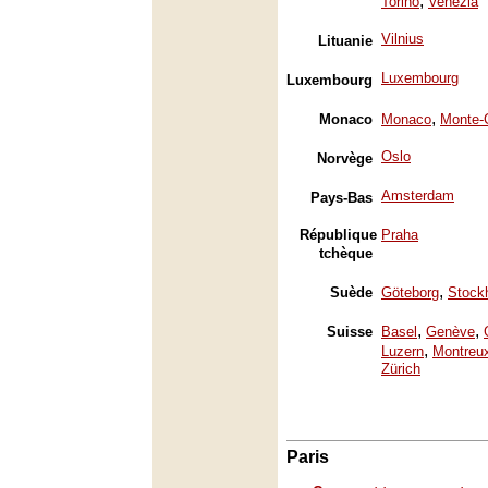
,
Torino
Venezia
Vilnius
Lituanie
Luxembourg
Luxembourg
,
Monaco
Monaco
Monte-
Oslo
Norvège
Amsterdam
Pays-Bas
République
Praha
tchèque
,
Suède
Göteborg
Stock
,
,
Suisse
Basel
Genève
,
Luzern
Montreu
Zürich
Paris