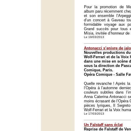
Pour la promotion de Med
album paru récemment chez 
et son ensemble l’Arpeggi
d’un concert à Gaveau tou
formidable voyage aux pay
Grand succès pour tous e
Mísia, invitée d’honneur de 
Le 19/03/2013
Antonacci s’enivre de jal
Nouvelles productions du
Wolf-Ferrari et de la Voi
dans une mise en scène d
sous la direction de Pasc
Comique, Paris.
Opéra Comique - Salle Fav
Quelle revanche ! Après l
l’Opéra à l’automne dernier
couleurs subtiles dans l’i
Anna Caterina Antonacci se
moins écrasant de l’Opéra 
pièces lyriques, Il Segre
Wolf-Ferrari et la Voix hum
Le 17/03/2013
Un Falstaff sans éclat
Reprise de Falstaff de Ver