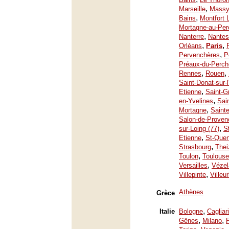
,
Marseille
Mass
,
Bains
Montfort 
Mortagne-au-Per
,
Nanterre
Nantes
,
,
Orléans
Paris
,
Pervenchères
P
Préaux-du-Perch
,
,
Rennes
Rouen
Saint-Donat-sur-
,
Etienne
Saint-G
,
en-Yvelines
Sai
,
Mortagne
Saint
Salon-de-Proven
,
sur-Loing (77)
S
,
Etienne
St-Quen
,
Strasbourg
Thei
,
Toulon
Toulouse
,
Versailles
Vézel
,
Villepinte
Villeu
Athènes
Grèce
,
Italie
Bologne
Cagliari
,
,
Gênes
Milano