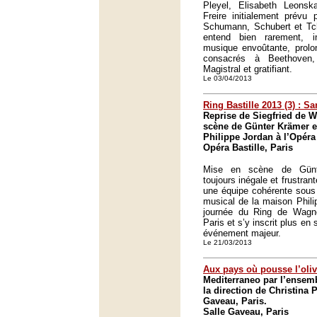
Pleyel, Elisabeth Leons
Freire initialement prévu 
Schumann, Schubert et Tch
entend bien rarement, i
musique envoûtante, prolon
consacrés à Beethoven
Magistral et gratifiant.
Le 03/04/2013
Ring Bastille 2013 (3) : 
Reprise de Siegfried de 
scène de Günter Krämer et
Philippe Jordan à l’Opéra
Opéra Bastille, Paris
Mise en scène de Günt
toujours inégale et frustrant
une équipe cohérente sous 
musical de la maison Phili
journée du Ring de Wagne
Paris et s’y inscrit plus en 
événement majeur.
Le 21/03/2013
Aux pays où pousse l’oliv
Mediterraneo par l’ensem
la direction de Christina P
Gaveau, Paris.
Salle Gaveau, Paris