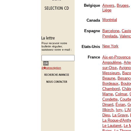
,
,
Belgique
Anvers
Bruges
Liège
Montréal
Canada
,
Espagne
Barcelone
Caste
,
Perelada
Valenc
Pour recevoir notre
New York
Etats-Unis
bulletin régulier,
saisissez votre e-mail :
France
Aix-en-Provence
,
Angoulême
Arle
,
sur-Oise
Avigno
d�sinscription
,
Messieurs
Bazo
,
Beaune
Besanç
,
Bordeaux
Boulo
,
Chambord
Chât
,
,
Marne
Colmar
,
Condette
Courb
,
,
Dinard
Évian
Ge
,
,
Illkirch
Ivry
L'A
,
,
Dieu
La Grave
La Roque-d'Anth
,
Le Lautaret
Le 
,
Bains
Le Thoron