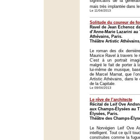
significatifs de la génér
mais très implantée dans l
Le 11/04/2013
Solitude du coureur de f
Ravel de Jean Echenoz d
d’Anne-Marie Lazarini au T
Athévains, Paris.
Théâtre Artistic Athévains
Le roman des dix dernièr
Maurice Ravel à travers le
C’est à un portrait imag
malgré le fait de porter à 
lui-même de musique, basé 
de Marcel Marnat, que l’on
Artistic Athévains, dans l
de la Capitale.
Le 09/04/2013
Le rêve de l’architecte
Récital de Leif Ove Andsn
aux Champs-Élysées au T
Élysées, Paris.
Théâtre des Champs-Élysé
Le Norvégien Leif Ove A
intelligent. Tout ce qu’il t
construites comme la fugue