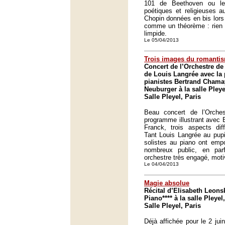
101 de Beethoven ou le
poétiques et religieuses a
Chopin données en bis lors
comme un théorème : rien n
limpide.
Le 05/04/2013
Trois images du romanti
Concert de l’Orchestre de 
de Louis Langrée avec la 
pianistes Bertrand Chama
Neuburger à la salle Pleye
Salle Pleyel, Paris
Beau concert de l’Orche
programme illustrant avec
Franck, trois aspects dif
Tant Louis Langrée au pupi
solistes au piano ont empo
nombreux public, en pa
orchestre très engagé, moti
Le 04/04/2013
Magie absolue
Récital d’Elisabeth Leons
Piano**** à la salle Pleyel,
Salle Pleyel, Paris
Déjà affichée pour le 2 ju