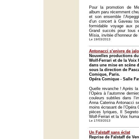
Pour la promotion de Med
album paru récemment chez 
et son ensemble l’Arpeggi
d’un concert à Gaveau tou
formidable voyage aux pay
Grand succès pour tous e
Mísia, invitée d’honneur de 
Le 19/03/2013
Antonacci s’enivre de jal
Nouvelles productions du
Wolf-Ferrari et de la Voi
dans une mise en scène d
sous la direction de Pasc
Comique, Paris.
Opéra Comique - Salle Fav
Quelle revanche ! Après l
l’Opéra à l’automne dernier
couleurs subtiles dans l’i
Anna Caterina Antonacci se
moins écrasant de l’Opéra 
pièces lyriques, Il Segre
Wolf-Ferrari et la Voix hum
Le 17/03/2013
Un Falstaff sans éclat
Reprise de Falstaff de Ver