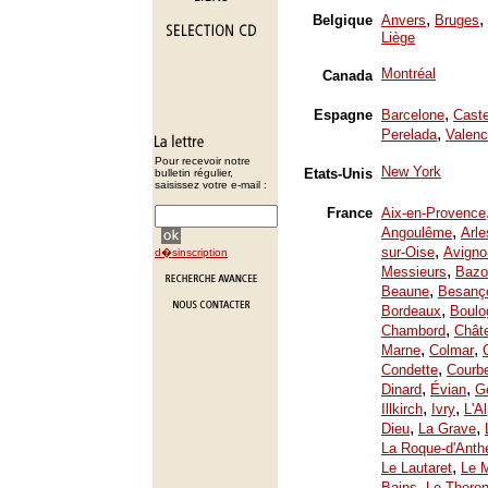
,
,
Belgique
Anvers
Bruges
Liège
Montréal
Canada
,
Espagne
Barcelone
Caste
,
Perelada
Valenc
Pour recevoir notre
New York
Etats-Unis
bulletin régulier,
saisissez votre e-mail :
France
Aix-en-Provence
,
Angoulême
Arle
,
sur-Oise
Avigno
d�sinscription
,
Messieurs
Bazo
,
Beaune
Besanç
,
Bordeaux
Boulo
,
Chambord
Chât
,
,
Marne
Colmar
,
Condette
Courb
,
,
Dinard
Évian
Ge
,
,
Illkirch
Ivry
L'A
,
,
Dieu
La Grave
La Roque-d'Anth
,
Le Lautaret
Le 
,
Bains
Le Thoron