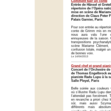
Comment tuer un conte
Entrée de Hänsel et Gret
répertoire de l’Opéra nat
mise en scène de Mariame
direction de Claus Peter F
Palais Garnier, Paris
Pour son entrée au répertoir
conte de Grimm mis en m
nous aura valu l’une 
ennuyeuses de la saison. 
transpositions psychanaly
scène Mariame Clément, 
confusion totale, malgré un
de bonnes voix.
Le 14/04/2013
Grand chef et grand piani
Concert de l’Orchestre de 
de Thomas Engelbrock ave
pianiste Radu Lupu à la sa
Salle Pleyel, Paris
Belle soirée aux couleurs 
où s’illustre Radu Lupu dan
l’attendait pas forcément.
en revanche a priori chez 
sûr, mais aussi Szyma
différents mais absolu