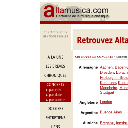
CRITIQUES DE CONCERTS
/ Recherche 
,
Allemagne
Aachen
Baden-
,
Dresden
Ebrach
Freiburg im Brei
,
Karlsruhe
Koble
,
Mannheim
Mün
Stuttgart
London
Angleterre
Buenos Aires
Argentine
,
Autriche
Bregenz
Innsbr