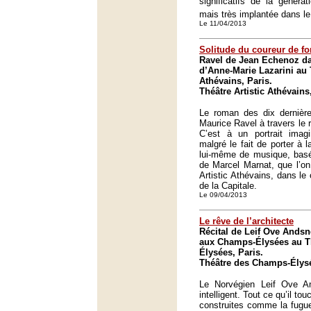
significatifs de la génér
mais très implantée dans l
Le 11/04/2013
Solitude du coureur de f
Ravel de Jean Echenoz d
d’Anne-Marie Lazarini au T
Athévains, Paris.
Théâtre Artistic Athévains
Le roman des dix dernièr
Maurice Ravel à travers le
C’est à un portrait imag
malgré le fait de porter à 
lui-même de musique, basé 
de Marcel Marnat, que l’on
Artistic Athévains, dans l
de la Capitale.
Le 09/04/2013
Le rêve de l’architecte
Récital de Leif Ove Andsn
aux Champs-Élysées au T
Élysées, Paris.
Théâtre des Champs-Élysé
Le Norvégien Leif Ove A
intelligent. Tout ce qu’il t
construites comme la fugue