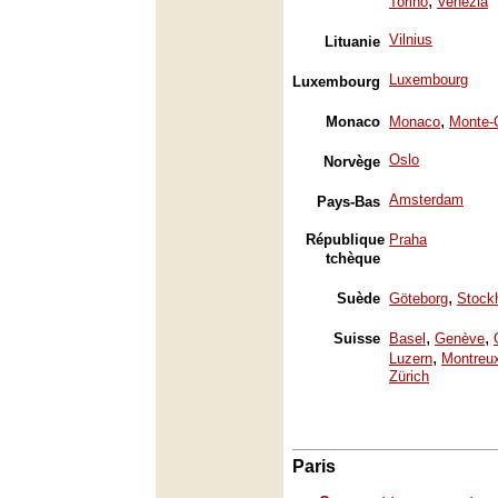
,
Torino
Venezia
Vilnius
Lituanie
Luxembourg
Luxembourg
,
Monaco
Monaco
Monte-
Oslo
Norvège
Amsterdam
Pays-Bas
République
Praha
tchèque
,
Suède
Göteborg
Stock
,
,
Suisse
Basel
Genève
,
Luzern
Montreu
Zürich
Paris