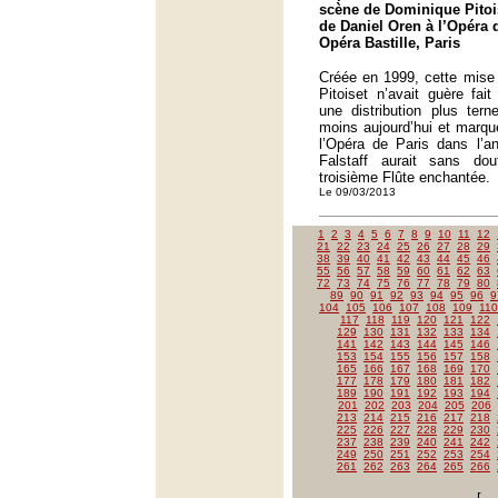
scène de Dominique Pitois
de Daniel Oren à l’Opéra 
Opéra Bastille, Paris
Créée en 1999, cette mise
Pitoiset n’avait guère fait
une distribution plus tern
moins aujourd’hui et marqu
l’Opéra de Paris dans l’a
Falstaff aurait sans do
troisième Flûte enchantée.
Le 09/03/2013
1
2
3
4
5
6
7
8
9
10
11
12
21
22
23
24
25
26
27
28
29
38
39
40
41
42
43
44
45
46
55
56
57
58
59
60
61
62
63
72
73
74
75
76
77
78
79
80
89
90
91
92
93
94
95
96
9
104
105
106
107
108
109
110
117
118
119
120
121
122
129
130
131
132
133
134
141
142
143
144
145
146
153
154
155
156
157
158
165
166
167
168
169
170
177
178
179
180
181
182
189
190
191
192
193
194
201
202
203
204
205
206
213
214
215
216
217
218
225
226
227
228
229
230
237
238
239
240
241
242
249
250
251
252
253
254
261
262
263
264
265
266