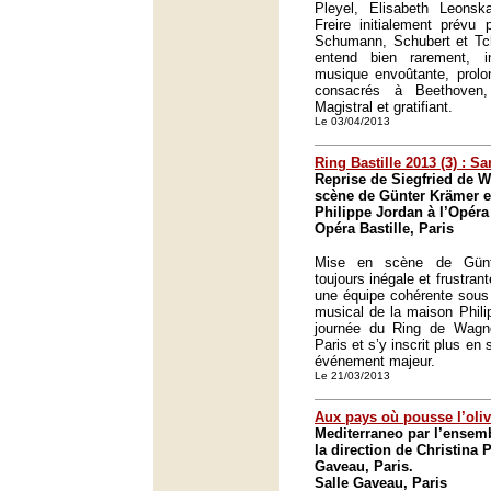
Pleyel, Elisabeth Leons
Freire initialement prévu 
Schumann, Schubert et Tch
entend bien rarement, i
musique envoûtante, prolon
consacrés à Beethoven
Magistral et gratifiant.
Le 03/04/2013
Ring Bastille 2013 (3) : 
Reprise de Siegfried de 
scène de Günter Krämer et
Philippe Jordan à l’Opéra
Opéra Bastille, Paris
Mise en scène de Günt
toujours inégale et frustrant
une équipe cohérente sous 
musical de la maison Phili
journée du Ring de Wagne
Paris et s’y inscrit plus en 
événement majeur.
Le 21/03/2013
Aux pays où pousse l’oliv
Mediterraneo par l’ensem
la direction de Christina P
Gaveau, Paris.
Salle Gaveau, Paris