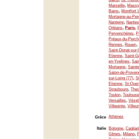
,
Marseille
Mass
,
Bains
Montfort 
Mortagne-au-Per
,
Nanterre
Nantes
,
,
Orléans
Paris
,
Pervenchères
P
Préaux-du-Perch
,
,
Rennes
Rouen
Saint-Donat-sur-
,
Etienne
Saint-G
,
en-Yvelines
Sai
,
Mortagne
Saint
Salon-de-Proven
,
sur-Loing (77)
S
,
Etienne
St-Quen
,
Strasbourg
Thei
,
Toulon
Toulouse
,
Versailles
Vézel
,
Villepinte
Villeu
Athènes
Grèce
,
Italie
Bologne
Cagliari
,
,
Gênes
Milano