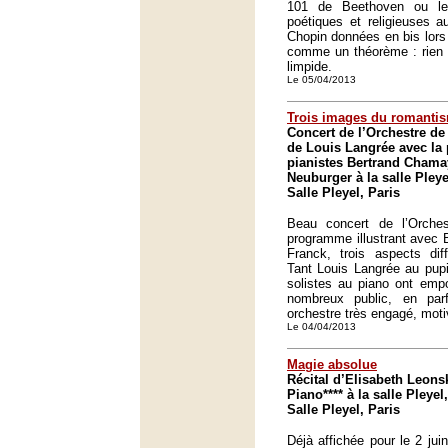
101 de Beethoven ou le
poétiques et religieuses a
Chopin données en bis lors
comme un théorème : rien n
limpide.
Le 05/04/2013
Trois images du romanti
Concert de l’Orchestre de 
de Louis Langrée avec la 
pianistes Bertrand Chama
Neuburger à la salle Pleye
Salle Pleyel, Paris
Beau concert de l’Orche
programme illustrant avec
Franck, trois aspects dif
Tant Louis Langrée au pupi
solistes au piano ont empo
nombreux public, en pa
orchestre très engagé, moti
Le 04/04/2013
Magie absolue
Récital d’Elisabeth Leons
Piano**** à la salle Pleyel,
Salle Pleyel, Paris
Déjà affichée pour le 2 ju