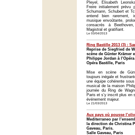
Pleyel, Elisabeth Leons
Freire initialement prévu 
Schumann, Schubert et Tch
entend bien rarement, i
musique envoûtante, prolon
consacrés à Beethoven
Magistral et gratifiant.
Le 03/04/2013
Ring Bastille 2013 (3) : 
Reprise de Siegfried de 
scène de Günter Krämer et
Philippe Jordan à l’Opéra
Opéra Bastille, Paris
Mise en scène de Günt
toujours inégale et frustrant
une équipe cohérente sous 
musical de la maison Phili
journée du Ring de Wagne
Paris et s’y inscrit plus en 
événement majeur.
Le 21/03/2013
Aux pays où pousse l’oliv
Mediterraneo par l’ensem
la direction de Christina P
Gaveau, Paris.
Salle Gaveau, Paris