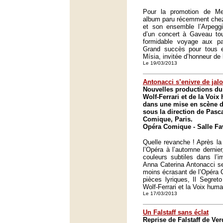
Pour la promotion de Med
album paru récemment chez 
et son ensemble l’Arpeggi
d’un concert à Gaveau tou
formidable voyage aux pay
Grand succès pour tous e
Mísia, invitée d’honneur de 
Le 19/03/2013
Antonacci s’enivre de jal
Nouvelles productions du
Wolf-Ferrari et de la Voi
dans une mise en scène d
sous la direction de Pasc
Comique, Paris.
Opéra Comique - Salle Fav
Quelle revanche ! Après l
l’Opéra à l’automne dernier
couleurs subtiles dans l’i
Anna Caterina Antonacci se
moins écrasant de l’Opéra 
pièces lyriques, Il Segre
Wolf-Ferrari et la Voix hum
Le 17/03/2013
Un Falstaff sans éclat
Reprise de Falstaff de Ver