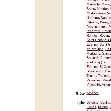
,
Marseille
Mass
,
Bains
Montfort 
Mortagne-au-Per
,
Nanterre
Nantes
,
,
Orléans
Paris
,
Pervenchères
P
Préaux-du-Perch
,
,
Rennes
Rouen
Saint-Donat-sur-
,
Etienne
Saint-G
,
en-Yvelines
Sai
,
Mortagne
Saint
Salon-de-Proven
,
sur-Loing (77)
S
,
Etienne
St-Quen
,
Strasbourg
Thei
,
Toulon
Toulouse
,
Versailles
Vézel
,
Villepinte
Villeu
Athènes
Grèce
,
Italie
Bologne
Cagliari
,
,
Gênes
Milano