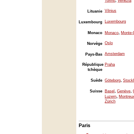
,
Torino
Venezia
Vilnius
Lituanie
Luxembourg
Luxembourg
,
Monaco
Monaco
Monte-
Oslo
Norvège
Amsterdam
Pays-Bas
République
Praha
tchèque
,
Suède
Göteborg
Stock
,
,
Suisse
Basel
Genève
,
Luzern
Montreu
Zürich
Paris