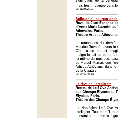
significatifs de la génér
mais très implantée dans l
Le 11/04/2013
Solitude du coureur de f
Ravel de Jean Echenoz d
d’Anne-Marie Lazarini au T
Athévains, Paris.
Théâtre Artistic Athévains
Le roman des dix dernièr
Maurice Ravel à travers le
C’est à un portrait imag
malgré le fait de porter à 
lui-même de musique, basé 
de Marcel Marnat, que l’on
Artistic Athévains, dans l
de la Capitale.
Le 09/04/2013
Le rêve de l’architecte
Récital de Leif Ove Andsn
aux Champs-Élysées au T
Élysées, Paris.
Théâtre des Champs-Élysé
Le Norvégien Leif Ove A
intelligent. Tout ce qu’il t
construites comme la fugue