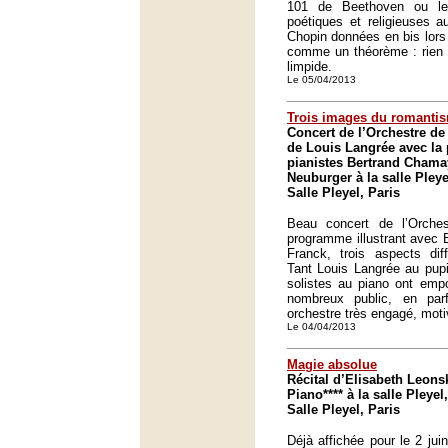
101 de Beethoven ou le
poétiques et religieuses a
Chopin données en bis lors
comme un théorème : rien n
limpide.
Le 05/04/2013
Trois images du romanti
Concert de l’Orchestre de 
de Louis Langrée avec la 
pianistes Bertrand Chama
Neuburger à la salle Pleye
Salle Pleyel, Paris
Beau concert de l’Orche
programme illustrant avec
Franck, trois aspects dif
Tant Louis Langrée au pupi
solistes au piano ont empo
nombreux public, en pa
orchestre très engagé, moti
Le 04/04/2013
Magie absolue
Récital d’Elisabeth Leons
Piano**** à la salle Pleyel,
Salle Pleyel, Paris
Déjà affichée pour le 2 ju