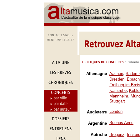
CRITIQUES DE CONCERTS
/ Recherche 
,
Allemagne
Aachen
Baden-
,
Dresden
Ebrach
Freiburg im Brei
,
Karlsruhe
Koble
,
Mannheim
Mün
Stuttgart
London
Angleterre
Buenos Aires
Argentine
,
Autriche
Bregenz
Innsbr