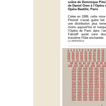
scène de Dominique Pitois
de Daniel Oren à l’Opéra 
Opéra Bastille, Paris
Créée en 1999, cette mise
Pitoiset n’avait guère fait
une distribution plus tern
moins aujourd’hui et marqu
l’Opéra de Paris dans l’a
Falstaff aurait sans do
troisième Flûte enchantée.
Le 09/03/2013
1
2
3
4
5
6
7
8
9
10
11
12
21
22
23
24
25
26
27
28
29
38
39
40
41
42
43
44
45
46
55
56
57
58
59
60
61
62
63
72
73
74
75
76
77
78
79
80
89
90
91
92
93
94
95
96
9
104
105
106
107
108
109
110
117
118
119
120
121
122
129
130
131
132
133
134
141
142
143
144
145
146
153
154
155
156
157
158
165
166
167
168
169
170
177
178
179
180
181
182
189
190
191
192
193
194
201
202
203
204
205
206
213
214
215
216
217
218
225
226
227
228
229
230
237
238
239
240
241
242
249
250
251
252
253
254
261
262
263
264
265
266