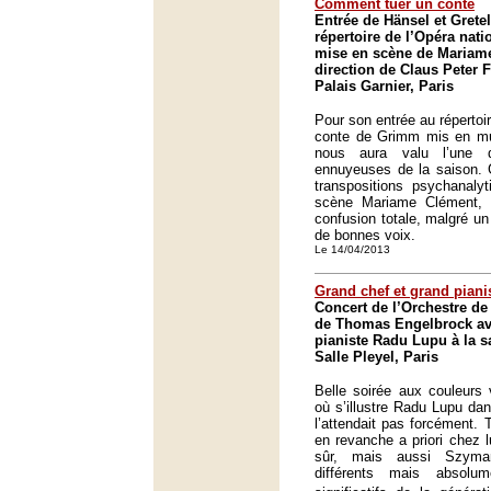
Comment tuer un conte
Entrée de Hänsel et Gret
répertoire de l’Opéra nat
mise en scène de Mariame
direction de Claus Peter F
Palais Garnier, Paris
Pour son entrée au répertoir
conte de Grimm mis en m
nous aura valu l’une 
ennuyeuses de la saison. 
transpositions psychanaly
scène Mariame Clément, 
confusion totale, malgré un
de bonnes voix.
Le 14/04/2013
Grand chef et grand piani
Concert de l’Orchestre de 
de Thomas Engelbrock ave
pianiste Radu Lupu à la sa
Salle Pleyel, Paris
Belle soirée aux couleurs 
où s’illustre Radu Lupu dan
l’attendait pas forcément.
en revanche a priori chez 
sûr, mais aussi Szyma
différents mais absolu