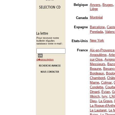
,
,
Belgique
Anvers
Bruges
Liège
Montréal
Canada
,
Espagne
Barcelone
Caste
,
Perelada
Valenc
Pour recevoir notre
New York
Etats-Unis
bulletin régulier,
saisissez votre e-mail :
France
Aix-en-Provence
,
Angoulême
Arle
,
sur-Oise
Avigno
d�sinscription
,
Messieurs
Bazo
,
Beaune
Besanç
,
Bordeaux
Boulo
,
Chambord
Chât
,
,
Marne
Colmar
,
Condette
Courb
,
,
Dinard
Évian
Ge
,
,
Illkirch
Ivry
L'A
,
,
Dieu
La Grave
La Roque-d'Anth
,
Le Lautaret
Le 
,
Bains
Le Thoron