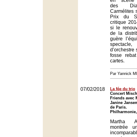
en scène 
des Dia
Carmélites s
Prix du S
critique 20
si le renouv
de la distri
guère l’équ
spectacle,
d’orchestre 
fosse rebat
cartes.
Par Yannick 
07/02/2018
La fée du trio
Concert Misc
Friends avec 
Janine Jansen
de Paris.
Philharmonie,
Martha Ar
montrée u
incompara