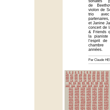
sonates pi
de Beetho
violon de 
trio av
partenaires
et Janine Ja
concert de 
& Friends 
la pianiste
l’esprit d
chambre
années.
Par Claude H
1
2
3
4
5
6
7
8
9
10
11
12
13
26
27
28
29
30
31
32
33
34
35
48
49
50
51
52
53
54
55
56
57
70
71
72
73
74
75
76
77
78
79
92
93
94
95
96
97
98
99
100
110
111
112
113
114
115
116
117
127
128
129
130
131
132
133
143
144
145
146
147
148
149
159
160
161
162
163
164
165
175
176
177
178
179
180
181
191
192
193
194
195
196
197
207
208
209
210
211
212
213
223
224
225
226
227
228
229
239
240
241
242
243
244
245
255
256
257
258
259
260
261