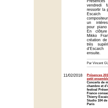
Présences 
vendredi f
ressortir la
Escaic
compositeur 
un intére
pour piano
En clôtur
Mikko Fra
création de
très supé
d’Escaic
ensuite.
Par Vincent G
11/02/2018
Présences 201
petit ensembl
Concerts de 
chambre et d
festival Prés
France consac
Thierry Escai
Studio 104 de
Paris