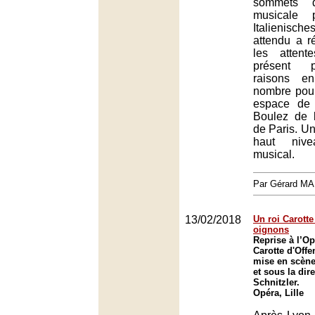
sommets 
musicale p
Italienische
attendu a r
les attent
présent p
raisons e
nombre pour
espace de 
Boulez de 
de Paris. Un
haut niv
musical.
Par Gérard M
13/02/2018
Un roi Carotte
oignons
Reprise à l’Op
Carotte d'Off
mise en scène
et sous la dir
Schnitzler.
Opéra, Lille