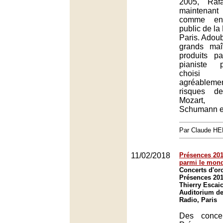
2005, Raf
maintenan
comme en
public de la
Paris. Adoub
grands maî
produits pa
pianiste 
choisi d
agréable
risques d
Mozart,
Schumann e
Par Claude H
11/02/2018
Présences 2018
parmi le mon
Concerts d'orc
Présences 201
Thierry Escai
Auditorium de
Radio, Paris
Des concer