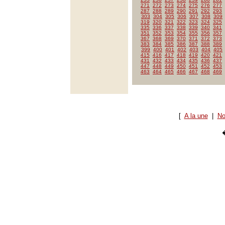
271
272
273
274
275
276
277
287
288
289
290
291
292
293
303
304
305
306
307
308
309
319
320
321
322
323
324
325
335
336
337
338
339
340
341
351
352
353
354
355
356
357
367
368
369
370
371
372
373
383
384
385
386
387
388
389
399
400
401
402
403
404
405
415
416
417
418
419
420
421
431
432
433
434
435
436
437
447
448
449
450
451
452
453
463
464
465
466
467
468
469
[
A la une
|
No