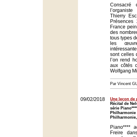
Consacré 
l’organiste
Thierry Esca
Présences
France pein
des nombreu
tous types d
les œuvr
intéressa
sont celles d
l’on rend h
aux côtés 
Wolfgang Mit
Par Vincent G
09/02/2018
Une leçon de 
Récital de Nel
série Piano****
Philharmonie 
Philharmonie,
Piano**** a
Freire dan