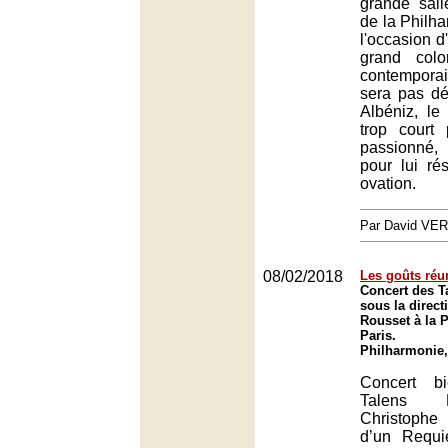
grande sall
de la Philha
l'occasion d
grand colo
contempora
sera pas d
Albéniz, l
trop court
passionné,
pour lui ré
ovation.
Par David VE
08/02/2018
Les goûts réu
Concert des T
sous la direc
Rousset à la 
Paris.
Philharmonie,
Concert b
Talens 
Christophe
d’un Requ