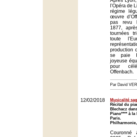
Après Lyon, 
l'Opéra de L
régime lé
œuvre d’Of
pas revu 
1877, aprè
tournées t
toute l'E
représen
production 
se paie l
joyeuse équi
pour cél
Offenbach.
Par David VE
12/02/2018
Musicalité sa
Récital du pia
Blechacz dans
Piano**** à l
Paris.
Philharmonie,
Couronné 