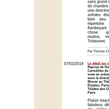
sans grand 
de chambre
une directio
solistes di
bien peu 
répertoire
flamboyant 
chose qu
routine, m
Tristounet.
Par Thomas 
07/02/2018
Le détail qui r
Reprise de Di
Carmélites de
mise en scène 
sous la direct
Rhorer au Thé
Élysées, Paris
Théâtre des 
Paris
Plaisir intac
fabuleux dé