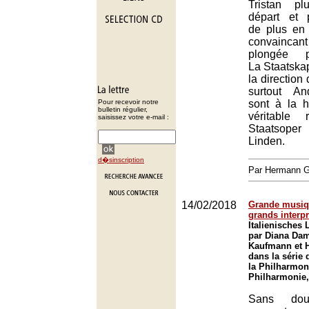
Tristan p
départ et 
de plus en 
convainc
plongée ps
La Staatskap
la direction
surtout A
Pour recevoir notre
sont à la h
bulletin régulier,
véritable 
saisissez votre e-mail :
Staatsop
Linden.
d�sinscription
Par Hermann
14/02/2018
Grande musiq
grands interpr
Italienisches
par Diana Da
Kaufmann et 
dans la série
la Philharmon
Philharmonie,
Sans dou