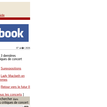
aide
07 ao�t 2026
Surexpositions
Lady Macbeth en
ammes
Retour vers le futur II
ous les concerts
]