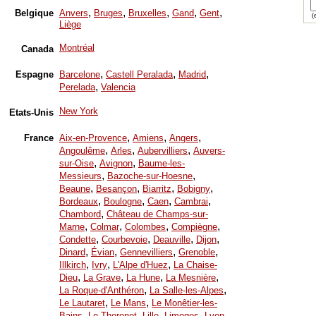
,
,
,
,
,
Belgique
Anvers
Bruges
Bruxelles
Gand
Gent
(e
Liège
Montréal
Canada
,
,
,
Espagne
Barcelone
Castell Peralada
Madrid
,
Perelada
Valencia
New York
Etats-Unis
,
,
,
France
Aix-en-Provence
Amiens
Angers
,
,
,
Angoulême
Arles
Aubervilliers
Auvers-
,
,
sur-Oise
Avignon
Baume-les-
,
,
Messieurs
Bazoche-sur-Hoesne
,
,
,
,
Beaune
Besançon
Biarritz
Bobigny
,
,
,
,
Bordeaux
Boulogne
Caen
Cambrai
,
Chambord
Château de Champs-sur-
,
,
,
,
Marne
Colmar
Colombes
Compiègne
,
,
,
,
Condette
Courbevoie
Deauville
Dijon
,
,
,
,
Dinard
Évian
Gennevilliers
Grenoble
,
,
,
Illkirch
Ivry
L'Alpe d'Huez
La Chaise-
,
,
,
,
Dieu
La Grave
La Hune
La Mesnière
,
,
La Roque-d'Anthéron
La Salle-les-Alpes
,
,
Le Lautaret
Le Mans
Le Monêtier-les-
,
,
,
,
,
Bains
Le Thoronet
Lille
Limoges
Lyon