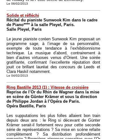
Le 06/02/2013
Solide et réfléchi
Récital du pianiste Sunwook Kim dans le cadre
de Piano**** à la salle Pleyel, Paris.
Salle Pleyel, Paris
Le jeune pianiste coréen Sunwook Kim proposait un
programme sage, à l’image de sa personnalité,
exempte de toute tendance à l’exhibitionnisme
technique. La musique d’abord, contrairement à
bien d’autres virtuoses venus d’Orient. Une soirée
gratifiante, confirmant l’excellente réputation dont
jouit ce brillant lauréat des concours de Leeds et
Clara Haskil notamment.
Le 04/02/2013
Ring Bastille 2013 (1) : Vitesse de croisière
Reprise de l’Or du Rhin de Wagner dans la mise
en scène de Günter Krämer et sous la direction
de Philippe Jordan à l’Opéra de Paris.
Opéra Bastille, Paris
Les supputations les plus folles allaient bon train
depuis deux ans : le Ring si décevant de Günter
Krämer serait-il fortement revu pour cette seconde
série de représentations ? Sa mise en scène refaite
complètement ? Sa distribution profondément
remaniée ? Premières réponses concrètes avec l’Or