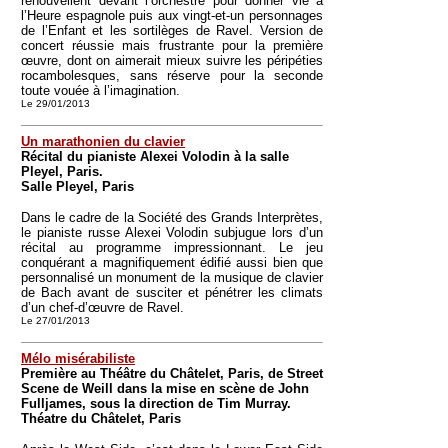
renouvellent devant l’orchestre pour donner vie à
l’Heure espagnole puis aux vingt-et-un personnages
de l’Enfant et les sortilèges de Ravel. Version de
concert réussie mais frustrante pour la première
œuvre, dont on aimerait mieux suivre les péripéties
rocambolesques, sans réserve pour la seconde
toute vouée à l’imagination.
Le 29/01/2013
Un marathonien du clavier
Récital du pianiste Alexei Volodin à la salle
Pleyel, Paris.
Salle Pleyel, Paris
Dans le cadre de la Société des Grands Interprètes,
le pianiste russe Alexei Volodin subjugue lors d’un
récital au programme impressionnant. Le jeu
conquérant a magnifiquement édifié aussi bien que
personnalisé un monument de la musique de clavier
de Bach avant de susciter et pénétrer les climats
d’un chef-d’œuvre de Ravel.
Le 27/01/2013
Mélo misérabiliste
Première au Théâtre du Châtelet, Paris, de Street
Scene de Weill dans la mise en scène de John
Fulljames, sous la direction de Tim Murray.
Théatre du Châtelet, Paris