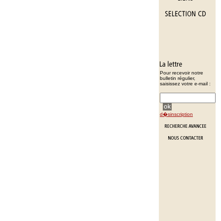
Pour recevoir notre
bulletin régulier,
saisissez votre e-mail :
d�sinscription