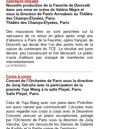
Spectacle rescapé
Nouvelle production de la Favorite de Donizetti
dans une mise en scène de Valérie Nègre et
sous la direction de Paolo Arrivabeni au Théâtre
des Champs-Élysées, Paris.
Théâtre des Champs-Élysées, Paris
Des mauvaises fées se sont penchées sur la
naissance de ce retour en grâce après vingt ans
d’absence à Paris de la Favorite, opéra français de
Donizetti qui devait être l’un des points forts de la
saison du centenaire du TCE. Le résultat est juste
décent, peu convaincant et fort décevant. Le public
n’aura d’ailleurs pas manqué de manifester son
mécontentement.
Le 07/02/2013
Corps à corps
Concert de l’Orchestre de Paris sous la direction
de Juraj Valcuha avec la participation de la
pianiste Yuja Wang à la salle Pleyel, Paris.
Salle Pleyel, Paris
Celui de Yuja Wang avec son piano dans Prokofiev
est aussi naturel que communicatif. L’écouter mais
aussi regarder son corps à corps avec le Deuxième
Concerto procure un plaisir exceptionnel, partagé
par l’Orchestre de Paris sous la direction de Juraj
Valcuha. Qui ont ressuscité les Danses de Galánta
de Kodály et la Petite sirène de Zemlinsky.