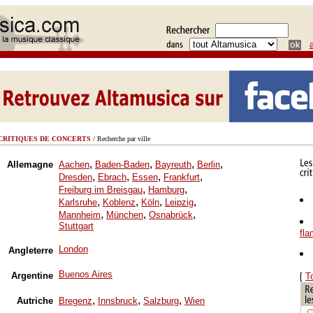
CRITIQUES DE CONCERTS
/ Recherche par ville
,
,
,
,
Allemagne
Aachen
Baden-Baden
Bayreuth
Berlin
,
,
,
,
Dresden
Ebrach
Essen
Frankfurt
,
,
Freiburg im Breisgau
Hamburg
,
,
,
,
Karlsruhe
Koblenz
Köln
Leipzig
,
,
,
Mannheim
München
Osnabrück
Stuttgart
fl
London
Angleterre
Buenos Aires
Argentine
[
T
,
,
,
Autriche
Bregenz
Innsbruck
Salzburg
Wien