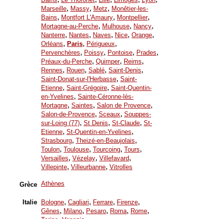
,
,
,
Marseille
Massy
Metz
Monêtier-les-
,
,
,
Bains
Montfort L'Amaury
Montpellier
,
,
,
Mortagne-au-Perche
Mulhouse
Nancy
,
,
,
,
,
Nanterre
Nantes
Naves
Nice
Orange
,
,
,
Orléans
Paris
Périgueux
,
,
,
,
Pervenchères
Poissy
Pontoise
Prades
,
,
,
Préaux-du-Perche
Quimper
Reims
,
,
,
,
Rennes
Rouen
Sablé
Saint-Denis
,
Saint-Donat-sur-l'Herbasse
Saint-
,
,
Etienne
Saint-Grégoire
Saint-Quentin-
,
en-Yvelines
Sainte-Céronne-lès-
,
,
,
Mortagne
Saintes
Salon de Provence
,
,
Salon-de-Provence
Sceaux
Souppes-
,
,
,
sur-Loing (77)
St Denis
St-Claude
St-
,
,
Etienne
St-Quentin-en-Yvelines
,
,
Strasbourg
Theizé-en-Beaujolais
,
,
,
,
Toulon
Toulouse
Tourcoing
Tours
,
,
,
Versailles
Vézelay
Villefavard
,
,
Villepinte
Villeurbanne
Vitrolles
Athènes
Grèce
,
,
,
,
Italie
Bologne
Cagliari
Ferrare
Firenze
,
,
,
,
,
Gênes
Milano
Pesaro
Roma
Rome