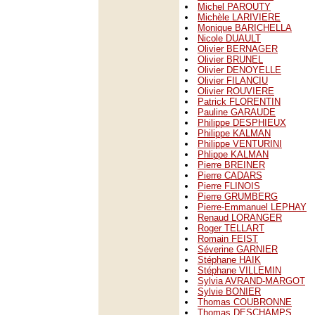
Michel PAROUTY
Michèle LARIVIERE
Monique BARICHELLA
Nicole DUAULT
Olivier BERNAGER
Olivier BRUNEL
Olivier DENOYELLE
Olivier FILANCIU
Olivier ROUVIERE
Patrick FLORENTIN
Pauline GARAUDE
Philippe DESPHIEUX
Philippe KALMAN
Philippe VENTURINI
Phlippe KALMAN
Pierre BREINER
Pierre CADARS
Pierre FLINOIS
Pierre GRUMBERG
Pierre-Emmanuel LEPHAY
Renaud LORANGER
Roger TELLART
Romain FEIST
Séverine GARNIER
Stéphane HAIK
Stéphane VILLEMIN
Sylvia AVRAND-MARGOT
Sylvie BONIER
Thomas COUBRONNE
Thomas DESCHAMPS