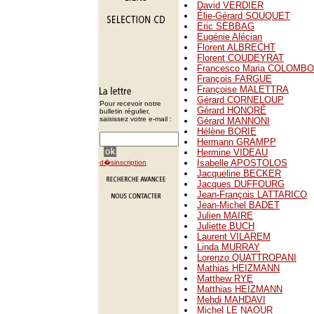
David VERDIER
Élie-Gérard SOUQUET
Eric SEBBAG
Eugénie Alécian
Florent ALBRECHT
Florent COUDEYRAT
Francesco Maria COLOMBO
François FARGUE
Françoise MALETTRA
Gérard CORNELOUP
Pour recevoir notre
Gérard HONORÉ
bulletin régulier,
saisissez votre e-mail :
Gérard MANNONI
Hélène BORIE
Hermann GRAMPP
Hermine VIDEAU
Isabelle APOSTOLOS
d�sinscription
Jacqueline BECKER
Jacques DUFFOURG
Jean-François LATTARICO
Jean-Michel BADET
Julien MAIRE
Juliette BUCH
Laurent VILAREM
Linda MURRAY
Lorenzo QUATTROPANI
Mathias HEIZMANN
Matthew RYE
Matthias HEIZMANN
Mehdi MAHDAVI
Michel LE NAOUR