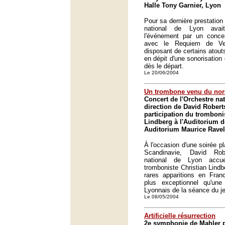
Halle Tony Garnier, Lyon
Pour sa dernière prestation 
national de Lyon avai
l'événement par un conce
avec le Requiem de Verd
disposant de certains atouts
en dépit d'une sonorisation
dès le départ.
Le 20/06/2004
Un trombone venu du nor
Concert de l'Orchestre na
direction de David Robert
participation du tromboni
Lindberg à l'Auditorium d
Auditorium Maurice Ravel
À l'occasion d'une soirée p
Scandinavie, David Rob
national de Lyon accuei
tromboniste Christian Lindb
rares apparitions en Fran
plus exceptionnel qu'une
Lyonnais de la séance du je
Le 08/05/2004
Artificielle résurrection
2e symphonie de Mahler p