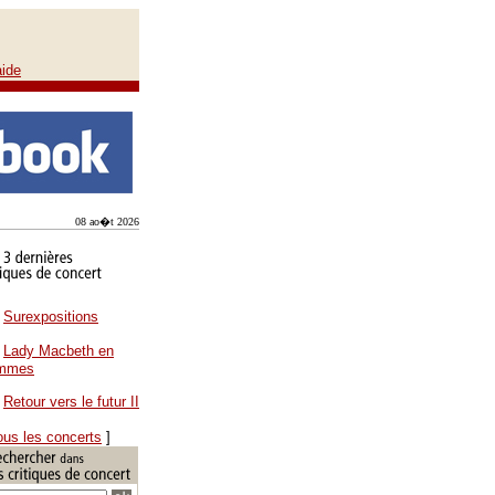
aide
08 ao�t 2026
Surexpositions
Lady Macbeth en
ammes
Retour vers le futur II
ous les concerts
]