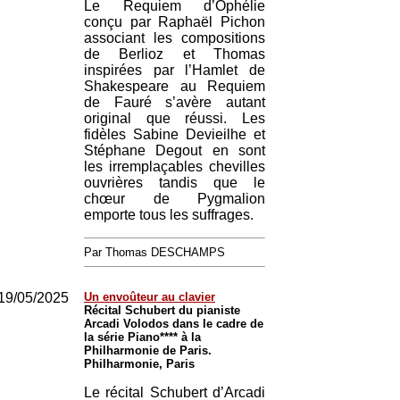
Le Requiem d’Ophélie
conçu par Raphaël Pichon
associant les compositions
de Berlioz et Thomas
inspirées par l’Hamlet de
Shakespeare au Requiem
de Fauré s’avère autant
original que réussi. Les
fidèles Sabine Devieilhe et
Stéphane Degout en sont
les irremplaçables chevilles
ouvrières tandis que le
chœur de Pygmalion
emporte tous les suffrages.
Par Thomas DESCHAMPS
19/05/2025
Un envoûteur au clavier
Récital Schubert du pianiste
Arcadi Volodos dans le cadre de
la série Piano**** à la
Philharmonie de Paris.
Philharmonie, Paris
Le récital Schubert d’Arcadi