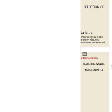
Pour recevoir notre
bulletin régulier,
saisissez votre e-mail :
d�sinscription