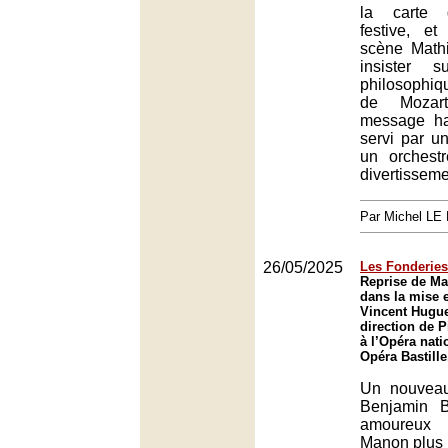
la carte 
festive, e
scène Math
insister 
philosophiq
de Mozart
message ha
servi par un
un orchest
divertisseme
Par Michel L
26/05/2025
Les Fonderies
Reprise de M
dans la mise 
Vincent Hugue
direction de 
à l’Opéra nati
Opéra Bastille
Un nouveau
Benjamin B
amoureux 
Manon plus 