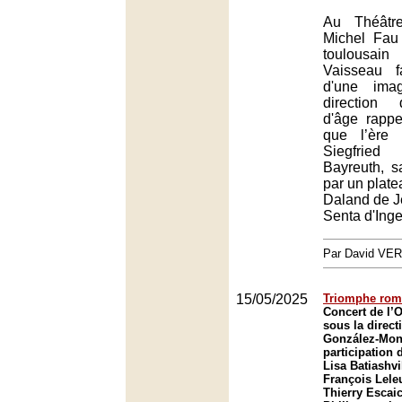
Au Théâtr
Michel Fau 
toulousain
Vaisseau f
d'une ima
direction 
d'âge rappe
que l’ère
Siegfri
Bayreuth, s
par un plate
Daland de Je
Senta d'Inge
Par David VE
15/05/2025
Triomphe rom
Concert de l’O
sous la direct
González-Monj
participation 
Lisa Batiashvi
François Leleu
Thierry Escaic