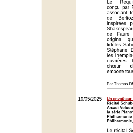
Le Requi
conçu par 
associant l
de Berli
inspirées 
Shakespea
de Fauré 
original q
fidèles Sab
Stéphane 
les irrempla
ouvrières
chœur d
emporte tous
Par Thomas 
19/05/2025
Un envoûteur 
Récital Schube
Arcadi Volodo
la série Piano*
Philharmonie 
Philharmonie,
Le récital S