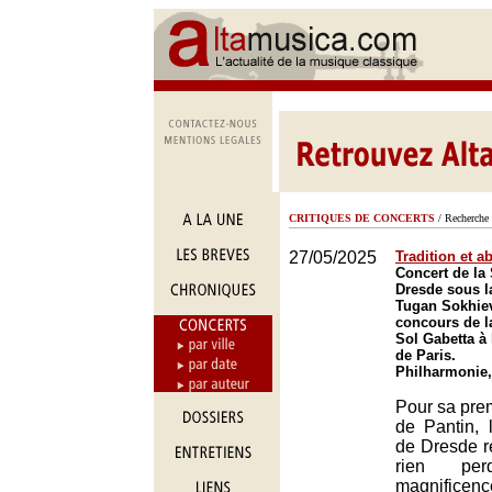
CRITIQUES DE CONCERTS
/ Recherche 
27/05/2025
Tradition et a
Concert de la 
Dresde sous l
Tugan Sokhiev
concours de la
Sol Gabetta à
de Paris.
Philharmonie,
Pour sa prem
de Pantin, 
de Dresde ré
rien p
magnificen