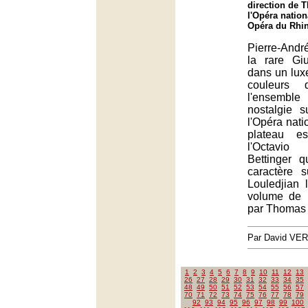
direction de 
l'Opéra nation
Opéra du Rhin
Pierre-Andr
la rare Gi
dans un luxe
couleurs 
l'ensembl
nostalgie 
l'Opéra nati
plateau e
l'Octavi
Bettinger q
caractère 
Louledjian l
volume de l
par Thomas 
Par David VE
1
2
3
4
5
6
7
8
9
10
11
12
13
26
27
28
29
30
31
32
33
34
35
48
49
50
51
52
53
54
55
56
57
70
71
72
73
74
75
76
77
78
79
92
93
94
95
96
97
98
99
100