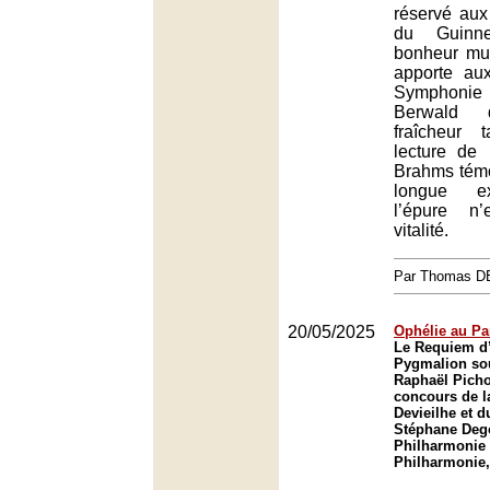
réservé aux
du Guinne
bonheur mus
apporte au
Symphonie 
Berwald 
fraîcheur
lecture de
Brahms témo
longue ex
l’épure n
vitalité.
Par Thomas 
20/05/2025
Ophélie au Pa
Le Requiem d’
Pygmalion sou
Raphaël Picho
concours de l
Devieilhe et d
Stéphane Dego
Philharmonie 
Philharmonie,