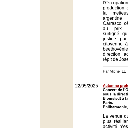
l’Occupation
production 
la mette
argentin
Carrasco cé
au prix d
surligné qu
justice pa
citoyenne à
beethovénie
direction a
répit de Jo
Par Michel L
22/05/2025
Automne prol
Concert de l’O
sous la direct
Blomstedt à l
Paris.
Philharmonie,
La venue du
plus résili
activité n’e