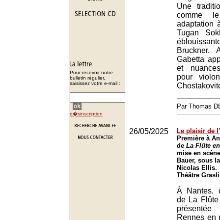
Une traditi
comme le
adaptation à
Tugan Sok
éblouissan
Bruckner. 
Gabetta appo
et nuance
Pour recevoir notre
pour violo
bulletin régulier,
saisissez votre e-mail :
Chostakovit
Par Thomas 
d�sinscription
26/05/2025
Le plaisir de l
Première à An
de
La Flûte e
mise en scène
Bauer, sous la
Nicolas Ellis.
Théâtre Grasl
À Nantes, c
de La Flûte
présentée
Rennes en m