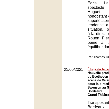
Edris. L
spectacl
Huguet 
nonobstant 
superféta
tendance à 
situation. 
à la directi
Rouen, Pie
peine à t
équilibre da
Par Thomas 
23/05/2025
Éloge de la ré
Nouvelle prod
de Beethoven
scène de Vale
sous la direc
Swensen au G
Bordeaux.
Grand-Théâtre
Transposa
Borde