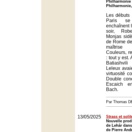
Philharmonie 
Philharmonie,
Les débuts 
Paris se
enchaînent l
soir, Rob
Monjas sidè
de Rome de
maîtrise 
Couleurs, re
: tout y est.
Batiashvi
Leleux avai
virtuosité 
Double conc
Escaich 
Bach.
Par Thomas 
13/05/2025
Strass et soli
Nouvelle prod
de Lehár dans
de Pierre Andr