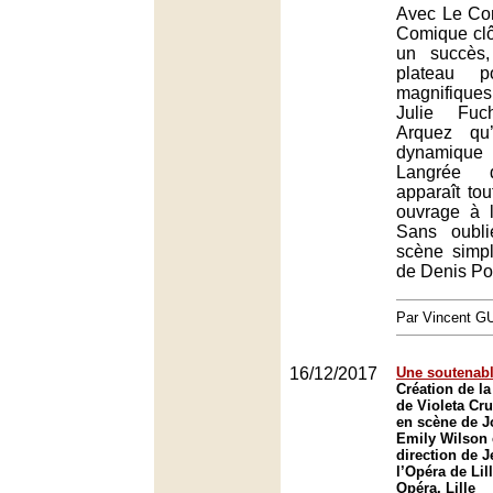
Avec Le Com
Comique clô
un succès
plateau p
magnifiqu
Julie Fuc
Arquez qu’
dynamiq
Langrée d
apparaît tou
ouvrage à l
Sans oubl
scène simpl
de Denis Po
Par Vincent G
16/12/2017
Une soutenabl
Création de l
de Violeta Cr
en scène de J
Emily Wilson 
direction de 
l’Opéra de Lill
Opéra, Lille