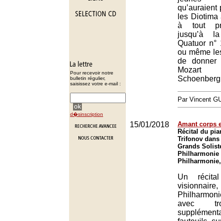
qu’auraient 
les Diotima 
à tout pr
jusqu’à l
Quatuor n° 
ou même les
de donner
Mozart
Pour recevoir notre
Schoenberg
bulletin régulier,
saisissez votre e-mail :
Par Vincent G
d�sinscription
15/01/2018
Amant corps 
Récital du pia
Trifonov dans
Grands Soliste
Philharmonie 
Philharmonie,
Un récita
visionnai
Philharmon
avec tr
supplém