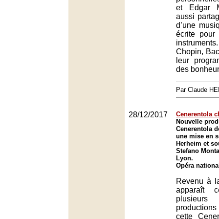
et Edgar 
aussi partag
d’une musi
écrite pour
instrumen
Chopin, Bac
leur progr
des bonheur
Par Claude H
28/12/2017
Cenerentola c
Nouvelle prod
Cenerentola d
une mise en s
Herheim et sou
Stefano Monta
Lyon.
Opéra nationa
Revenu à l
apparaît 
plusieur
productions 
cette Cene