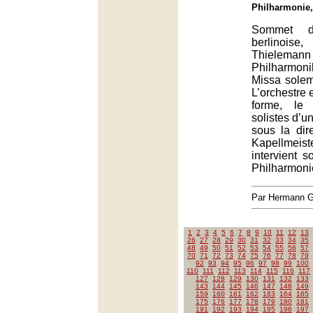
Philharmonie,
Sommet d
berlinois
Thielemann v
Philharmo
Missa solem
L’orchestre 
forme, le
solistes d’un
sous la dir
Kapellmeis
intervient s
Philharmonie
Par Hermann
1
2
3
4
5
6
7
8
9
10
11
12
13
26
27
28
29
30
31
32
33
34
35
48
49
50
51
52
53
54
55
56
57
70
71
72
73
74
75
76
77
78
79
92
93
94
95
96
97
98
99
100
110
111
112
113
114
115
116
117
127
128
129
130
131
132
133
143
144
145
146
147
148
149
159
160
161
162
163
164
165
175
176
177
178
179
180
181
191
192
193
194
195
196
197