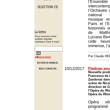
l’Ensemble
intercontemp
l’Orchestre 
national 
musique e
Paris et l
fusionnés s
de Matthi
Pour recevoir notre
Luciano Beri
bulletin régulier,
cette heu
saisissez votre e-mail :
immense, l’a
Par Claude H
d�sinscription
10/12/2017
Plaidoyer pou
Nouvelle prod
Francesca da 
Zandonai dan
scène de Nicol
direction de G
l’Opéra du Rh
Opéra du Rhin
Opéra vér
programmé 