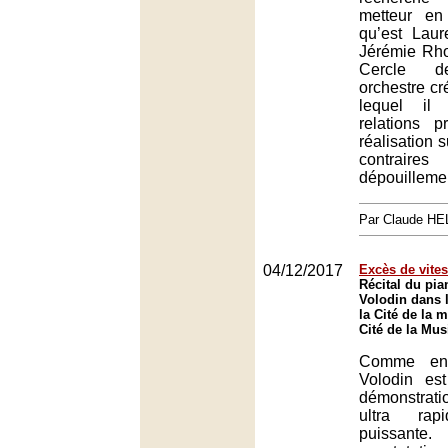
metteur en
qu’est Laur
Jérémie Rho
Cercle de
orchestre c
lequel il 
relations p
réalisation s
contraire
dépouilleme
Par Claude H
04/12/2017
Excès de vite
Récital du pia
Volodin dans l
la Cité de la 
Cité de la Mus
Comme en 
Volodin es
démonstrati
ultra rap
puissa