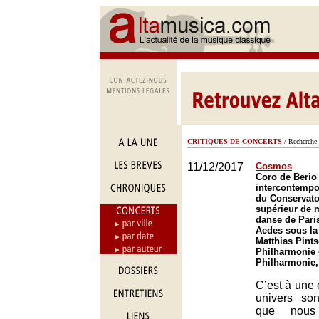
CRITIQUES DE CONCERTS
/ Recherche 
11/12/2017
Cosmos
Coro de Berio
intercontempor
du Conservato
supérieur de 
danse de Pari
Aedes sous la 
Matthias Pints
Philharmonie 
Philharmonie,
C’est à une
univers so
que nous