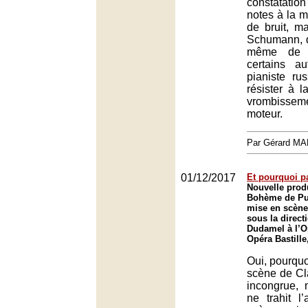
constatatio
notes à la 
de bruit, m
Schumann, d
même de 
certains au
pianiste ru
résister à l
vrombissem
moteur.
Par Gérard M
01/12/2017
Et pourquoi p
Nouvelle prod
Bohème de Pu
mise en scène
sous la direct
Dudamel à l’O
Opéra Bastille
Oui, pourquo
scène de Cl
incongrue, 
ne trahit l