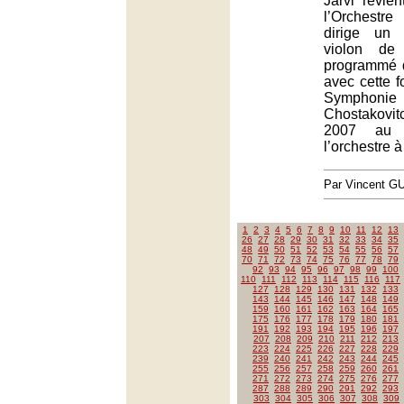
Järvi revie
l’Orchestre
dirige un 
violon de 
programmé d
avec cette f
Symphonie
Chostakovi
2007 au r
l’orchestre à
Par Vincent G
1
2
3
4
5
6
7
8
9
10
11
12
13
26
27
28
29
30
31
32
33
34
35
48
49
50
51
52
53
54
55
56
57
70
71
72
73
74
75
76
77
78
79
92
93
94
95
96
97
98
99
100
110
111
112
113
114
115
116
117
127
128
129
130
131
132
133
143
144
145
146
147
148
149
159
160
161
162
163
164
165
175
176
177
178
179
180
181
191
192
193
194
195
196
197
207
208
209
210
211
212
213
223
224
225
226
227
228
229
239
240
241
242
243
244
245
255
256
257
258
259
260
261
271
272
273
274
275
276
277
287
288
289
290
291
292
293
303
304
305
306
307
308
309