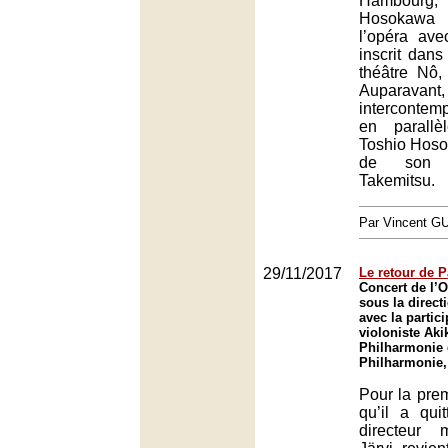
Hambourg
Hosokawa 
l’opéra ave
inscrit dans
théâtre Nô,
Auparavan
intercontem
en parallè
Toshio Hoso
de son 
Takemitsu.
Par Vincent G
29/11/2017
Le retour de 
Concert de l’O
sous la direct
avec la partici
violoniste Aki
Philharmonie 
Philharmonie,
Pour la prem
qu’il a qui
directeur 