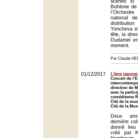
scènes si 
Bohème de 
l’Orchest
national d
distributio
Yoncheva et
tête, la dir
Dudamel en
moment.
Par Claude H
01/12/2017
L’âme japonai
Concert de l’
intercontempo
direction de M
avec la partici
comédienne Ry
Cité de la mus
Cité de la Mus
Deux ans
dernière col
donné lieu
créé par 