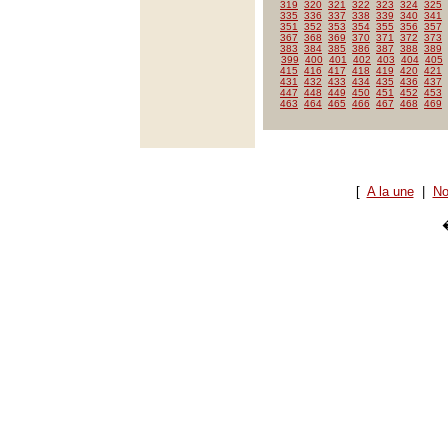
319
320
321
322
323
324
325
335
336
337
338
339
340
341
351
352
353
354
355
356
357
367
368
369
370
371
372
373
383
384
385
386
387
388
389
399
400
401
402
403
404
405
415
416
417
418
419
420
421
431
432
433
434
435
436
437
447
448
449
450
451
452
453
463
464
465
466
467
468
469
[
A la une
|
No