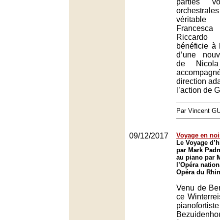
parties v
orchestrale
véritable
Francesca
Riccard
bénéficie à
d’une nouv
de Nicol
accompa
direction ad
l’action de G
Par Vincent G
09/12/2017
Voyage en noir
Le Voyage d’h
par Mark Pad
au piano par 
l’Opéra nation
Opéra du Rhin
Venu de Berl
ce Winterre
pianofort
Bezuidenhout