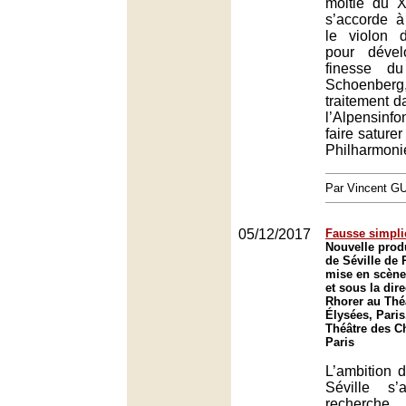
moitié du 
s’accorde à
le violon d
pour dével
finesse d
Schoenbe
traitement 
l’Alpensinfo
faire saturer
Philharmonie
Par Vincent G
05/12/2017
Fausse simpli
Nouvelle prod
de Séville de
mise en scène
et sous la dir
Rhorer au Thé
Élysées, Paris
Théâtre des C
Paris
L’ambition 
Séville s’
recherche