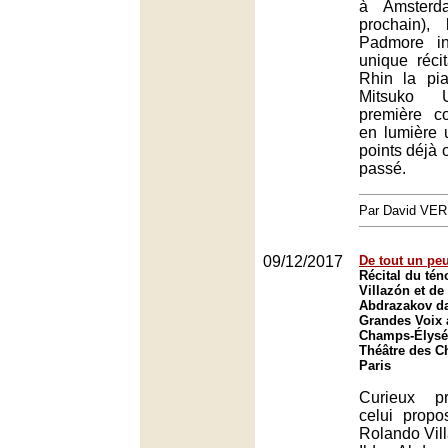
à Amsterd
prochain),
Padmore in
unique réci
Rhin la pia
Mitsuko U
première co
en lumière
points déjà 
passé.
Par David VE
09/12/2017
De tout un pe
Récital du té
Villazón et de 
Abdrazakov da
Grandes Voix 
Champs-Élysée
Théâtre des C
Paris
Curieux p
celui propo
Rolando Vill