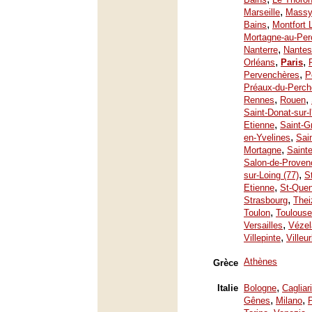
,
Marseille
Mass
,
Bains
Montfort 
Mortagne-au-Per
,
Nanterre
Nantes
,
,
Orléans
Paris
,
Pervenchères
P
Préaux-du-Perch
,
,
Rennes
Rouen
Saint-Donat-sur-
,
Etienne
Saint-G
,
en-Yvelines
Sai
,
Mortagne
Saint
Salon-de-Proven
,
sur-Loing (77)
S
,
Etienne
St-Quen
,
Strasbourg
Thei
,
Toulon
Toulouse
,
Versailles
Vézel
,
Villepinte
Villeu
Athènes
Grèce
,
Italie
Bologne
Cagliari
,
,
Gênes
Milano