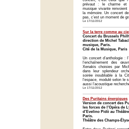
prévaut : le charme et 
musique vivante renvoient 
la mémoire. Un concert de
pas, c’est un moment de gr
Le 17/11/2012
Sur la terre comme au cie
Concert du Brussels Phil
direction de Michel Tabach
musique, Paris.
Cité de la Musique, Paris
Un concert d’anthologie : l’
l’enchaînement des œu
Xenakis choisies par Mic
dans leur splendeur orch
soirée inoubliable à la C
l’espace, modulé selon le s
aussi l’acoustique recherc
Le 17/11/2012
Des Puritains énergiques
Version de concert des Pur
les forces de l’Opéra de L
d’Evelino Pidò au Théâtr
Paris.
Théâtre des Champs-Élysé