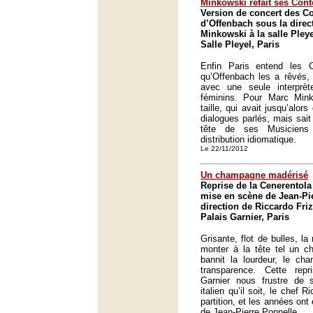
Minkowski refait ses Cont
Version de concert des C
d’Offenbach sous la direc
Minkowski à la salle Pleye
Salle Pleyel, Paris
Enfin Paris entend les 
qu’Offenbach les a rêvés, 
avec une seule interprèt
féminins. Pour Marc Minko
taille, qui avait jusqu’alor
dialogues parlés, mais sait 
tête de ses Musiciens
distribution idiomatique.
Le 22/11/2012
Un champagne madérisé
Reprise de la Cenerentola
mise en scène de Jean-Pi
direction de Riccardo Friz
Palais Garnier, Paris
Grisante, flot de bulles, l
monter à la tête tel un c
bannit la lourdeur, le cha
transparence. Cette rep
Garnier nous frustre de 
italien qu’il soit, le chef 
partition, et les années on
de Jean-Pierre Ponnelle.