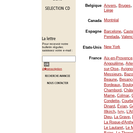
,
,
Belgique
Anvers
Bruges
Liège
Montréal
Canada
,
Espagne
Barcelone
Caste
,
Perelada
Valenc
Pour recevoir notre
New York
Etats-Unis
bulletin régulier,
saisissez votre e-mail :
France
Aix-en-Provence
,
Angoulême
Arle
,
sur-Oise
Avigno
d�sinscription
,
Messieurs
Bazo
,
Beaune
Besanç
,
Bordeaux
Boulo
,
Chambord
Chât
,
,
Marne
Colmar
,
Condette
Courb
,
,
Dinard
Évian
Ge
,
,
Illkirch
Ivry
L'A
,
,
Dieu
La Grave
La Roque-d'Anth
,
Le Lautaret
Le 
,
Bains
Le Thoron