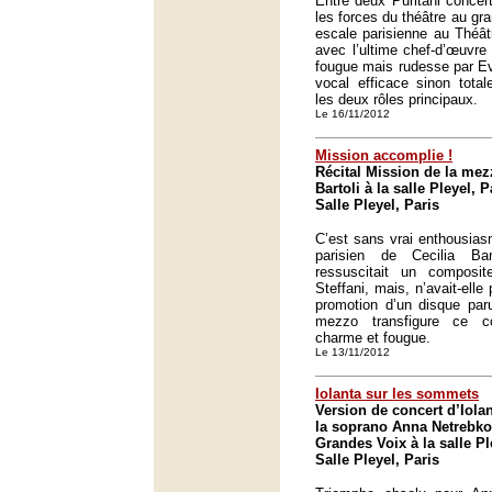
Entre deux Puritani concer
les forces du théâtre au gr
escale parisienne au Théâ
avec l’ultime chef-d’œuvre
fougue mais rudesse par Ev
vocal efficace sinon tota
les deux rôles principaux.
Le 16/11/2012
Mission accomplie !
Récital Mission de la mez
Bartoli à la salle Pleyel, P
Salle Pleyel, Paris
C’est sans vrai enthousiasm
parisien de Cecilia Bar
ressuscitait un composi
Steffani, mais, n’avait-elle
promotion d’un disque par
mezzo transfigure ce c
charme et fougue.
Le 13/11/2012
Iolanta sur les sommets
Version de concert d’Iola
la soprano Anna Netrebko 
Grandes Voix à la salle Pl
Salle Pleyel, Paris