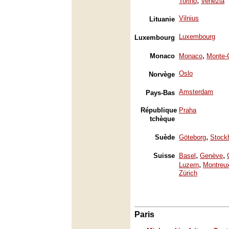
,
Torino
Venezia
Vilnius
Lituanie
Luxembourg
Luxembourg
,
Monaco
Monaco
Monte-
Oslo
Norvège
Amsterdam
Pays-Bas
République
Praha
tchèque
,
Suède
Göteborg
Stock
,
,
Suisse
Basel
Genève
,
Luzern
Montreu
Zürich
Paris