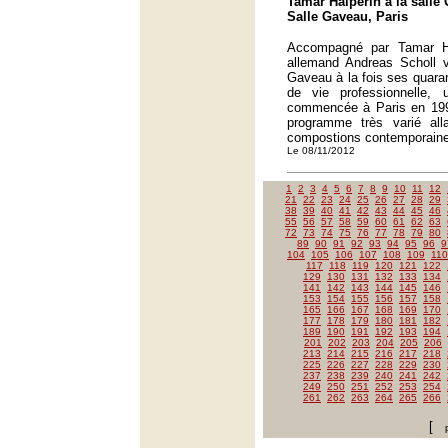
Tamar Halperin à la salle 
Salle Gaveau, Paris
Accompagné par Tamar Hal
allemand Andreas Scholl vi
Gaveau à la fois ses quaran
de vie professionnelle, u
commencée à Paris en 1993
programme très varié al
compostions contemporain
Le 08/11/2012
1
2
3
4
5
6
7
8
9
10
11
12
21
22
23
24
25
26
27
28
29
38
39
40
41
42
43
44
45
46
55
56
57
58
59
60
61
62
63
72
73
74
75
76
77
78
79
80
89
90
91
92
93
94
95
96
9
104
105
106
107
108
109
110
117
118
119
120
121
122
129
130
131
132
133
134
141
142
143
144
145
146
153
154
155
156
157
158
165
166
167
168
169
170
177
178
179
180
181
182
189
190
191
192
193
194
201
202
203
204
205
206
213
214
215
216
217
218
225
226
227
228
229
230
237
238
239
240
241
242
249
250
251
252
253
254
261
262
263
264
265
266
[