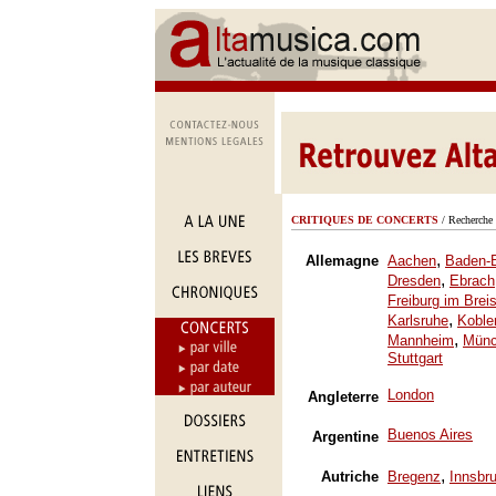
CRITIQUES DE CONCERTS
/ Recherche 
,
Allemagne
Aachen
Baden-
,
Dresden
Ebrach
Freiburg im Brei
,
Karlsruhe
Koble
,
Mannheim
Mün
Stuttgart
London
Angleterre
Buenos Aires
Argentine
,
Autriche
Bregenz
Innsbr