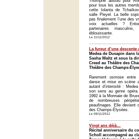
Triomphe absolu pour Ann
pour tous les autres membr
cette Iolanta de Tchaïko
salle Pleyel. La belle sopr
pas finalement l’une des vr
voix actuelles ? Entou
partenaires masculins,
éblouissante.
Le 11/11/2012
La fureur d’une descente 
Medea de Dusapin dans la
Sasha Waltz et sous la di
Creed au Théâtre des Cha
Théâtre des Champs-Élysé
Rarement osmose entre m
danse et mise en scène a
autant d’intensité : Mede
son sens au genre opéra.
1992 à la Monnaie de Bruxe
de nombreuses péripétie
peaufinages. Elle devient 
des Champs-Élysées.
Le 09/11/2012
Vingt ans déjà…
Récital anniversaire du c
Scholl accompagné au cla