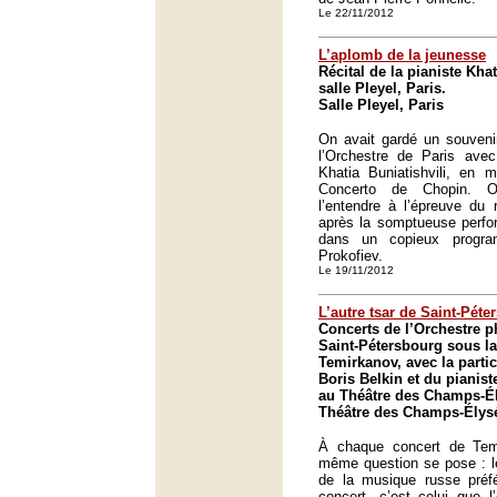
Le 22/11/2012
L’aplomb de la jeunesse
Récital de la pianiste Khat
salle Pleyel, Paris.
Salle Pleyel, Paris
On avait gardé un souvenir
l’Orchestre de Paris avec
Khatia Buniatishvili, en 
Concerto de Chopin. O
l’entendre à l’épreuve du 
après la somptueuse perfo
dans un copieux progra
Prokofiev.
Le 19/11/2012
L’autre tsar de Saint-Péte
Concerts de l’Orchestre 
Saint-Pétersbourg sous la
Temirkanov, avec la partic
Boris Belkin et du pianis
au Théâtre des Champs-Él
Théâtre des Champs-Élysé
À chaque concert de Tem
même question se pose : l
de la musique russe pré
concert, c’est celui que l