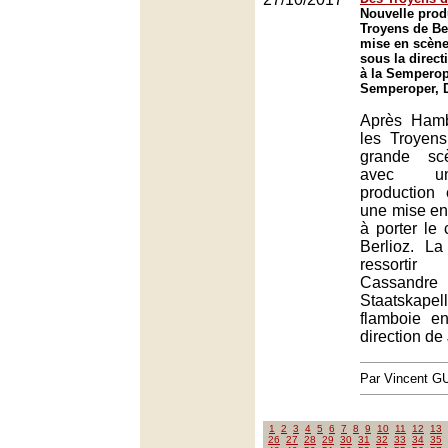
Nouvelle prod
Troyens de Be
mise en scène 
sous la direct
à la Semperop
Semperoper, 
Après Hamb
les Troyens
grande sc
avec un
production
une mise en
à porter le
Berlioz. La 
ressortir
Cassandre
Staatskap
flamboie e
direction de
Par Vincent G
1
2
3
4
5
6
7
8
9
10
11
12
13
26
27
28
29
30
31
32
33
34
35