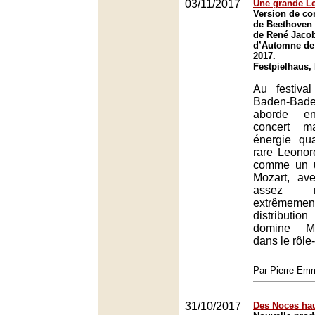
03/11/2017
Une grande L
Version de co
de Beethoven 
de René Jacob
d’Automne de
2017.
Festpielhaus,
Au festiva
Baden-Bade
aborde e
concert m
énergie qu
rare Leono
comme un u
Mozart, av
assez r
extrêmemen
distributio
domine Ma
dans le rôle-t
Par Pierre-E
31/10/2017
Des Noces hau