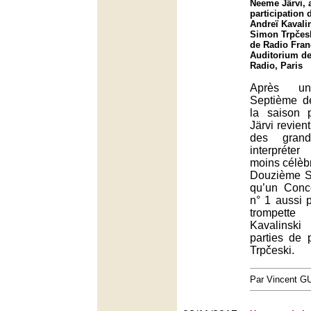
Neeme Järvi, 
participation 
Andreï Kavalin
Simon Trpčesk
de Radio Fran
Auditorium de
Radio, Paris
Après un
Septième d
la saison
Järvi revie
des grand
interpréter
moins célèb
Douzième S
qu’un Conc
n° 1 aussi 
trompet
Kavalinsk
parties de
Trpčeski.
Par Vincent G