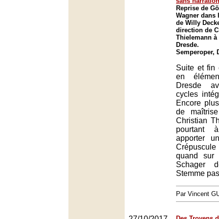
sans narratio
Reprise de G
Wagner dans l
de Willy Decke
direction de C
Thielemann à
Dresde.
Semperoper, 
Suite et fin
en élémen
Dresde av
cycles intég
Encore plus
de maîtrise
Christian T
pourtant à
apporter u
Crépuscul
quand sur
Schager d
Stemme pas
Par Vincent G
27/10/2017
Des Troyens 