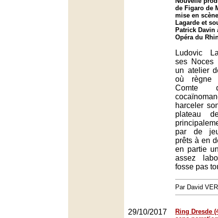
Nouvelle prod
de Figaro de 
mise en scène
Lagarde et sou
Patrick Davin 
Opéra du Rhin
Ludovic L
ses Noces 
un atelier 
où règne 
Comte d
cocaïnoma
harceler so
plateau d
principal
par de je
prêts à en d
en partie u
assez lab
fosse pas to
Par David VE
29/10/2017
Ring Dresde (