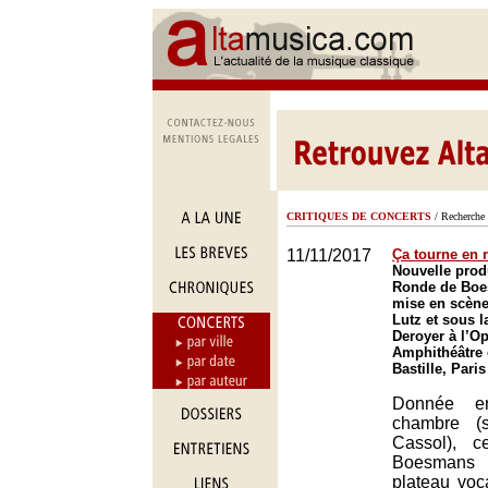
CRITIQUES DE CONCERTS
/ Recherche 
11/11/2017
Ça tourne en 
Nouvelle prod
Ronde de Boe
mise en scène
Lutz et sous l
Deroyer à l’Op
Amphithéâtre 
Bastille, Paris
Donnée e
chambre (s
Cassol), 
Boesmans 
plateau vo