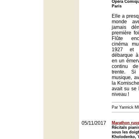
Opéra Comique
Paris
Elle a presqu
monde av
jamais dé
première fo
Flûte enc
cinéma mue
1927 et 
débarque à 
en un émerv
continu d
trente. S
musique, av
la Komische
avait su se
niveau !
Par Yannick 
05/11/2017
Marathon rus
Récitals piani
sous les doig
Kholodenko, Y