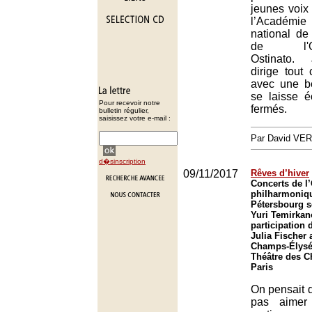
jeunes voix
l’Académi
national de
de l'Orch
Ostinato.
dirige tou
avec une be
se laisse é
Pour recevoir notre
fermés.
bulletin régulier,
saisissez votre e-mail :
Par David VE
d�sinscription
09/11/2017
Rêves d’hiver
Concerts de l
philharmoniqu
Pétersbourg s
Yuri Temirkan
participation 
Julia Fischer 
Champs-Élysée
Théâtre des 
Paris
On pensait d
pas aimer 