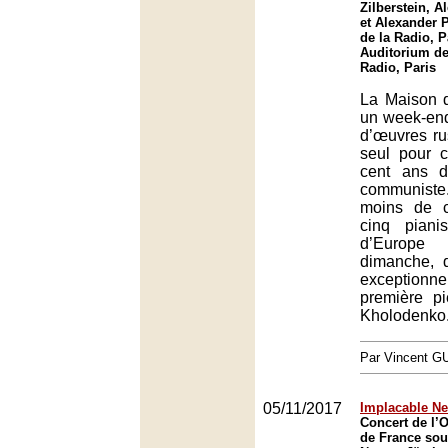
Zilberstein, 
et Alexander 
de la Radio, P
Auditorium de
Radio, Paris
La Maison 
un week-end
d’œuvres ru
seul pour 
cent ans d
communis
moins de c
cinq piani
d’Europe
dimanche, d
exceptio
première p
Kholodenko
Par Vincent G
05/11/2017
Implacable Ne
Concert de l’O
de France sous