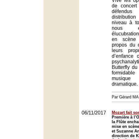
Vive les op
de concert
défend
distributi
niveau à to
nous é
élucubrati
en scène 
propos du 
leurs propr
d’enfance o
psychanal
Butterfly d
formidab
musique 
dramatique.
Par Gérard M
06/11/2017
Mozart fait s
Première à l’
la Flûte ench
mise en scène
et Suzanne An
direction de 