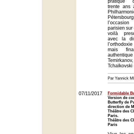
pratique 
trente ans 
Philharmo
Pétersbo
l’occasio
parisien sur
voilà pre
avec la di
l’orthodoxi
mais fina
authenti
Temirk
Tchaïkovski
Par Yannick 
07/11/2017
Formidable Bu
Version de c
Butterfly de P
direction de 
Théâtre des 
Paris.
Théâtre des 
Paris