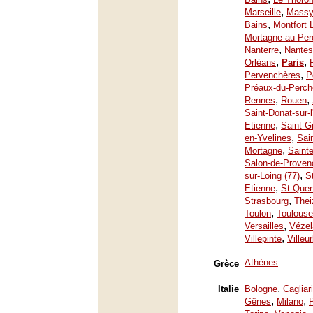
,
Marseille
Mass
,
Bains
Montfort 
Mortagne-au-Per
,
Nanterre
Nantes
,
,
Orléans
Paris
,
Pervenchères
P
Préaux-du-Perch
,
,
Rennes
Rouen
Saint-Donat-sur-
,
Etienne
Saint-G
,
en-Yvelines
Sai
,
Mortagne
Saint
Salon-de-Proven
,
sur-Loing (77)
S
,
Etienne
St-Quen
,
Strasbourg
Thei
,
Toulon
Toulouse
,
Versailles
Vézel
,
Villepinte
Villeu
Athènes
Grèce
,
Italie
Bologne
Cagliari
,
,
Gênes
Milano