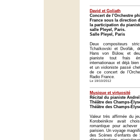
David et Goliath
Concert de l’Orchestre p
France sous la direction d
la participation du pianist
salle Pleyel, Paris.
Salle Pleyel, Paris
Deux compositeurs stric
Tchaïkovski et Dvořák, 
Hans von Bülow, et deu
pianiste tout frais 
internationaux et déjà bien 
et un violoniste passé che
de ce concert de l’Orche
Radio France.
Le 19/10/2012
Musique et virtuosité
Récital du pianiste Andre
Théâtre des Champs-Élysé
Théâtre des Champs-Élysé
Valeur très affirmée du je
Korobeinikov avait cho
romantique pour achever
parisien. Un voyage magnifi
des Scènes d’enfants de
démonstrations pianisti