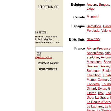
,
,
Belgique
Anvers
Bruges
Liège
Montréal
Canada
,
Espagne
Barcelone
Caste
,
Perelada
Valenc
Pour recevoir notre
New York
Etats-Unis
bulletin régulier,
saisissez votre e-mail :
France
Aix-en-Provence
,
Angoulême
Arle
,
sur-Oise
Avigno
d�sinscription
,
Messieurs
Bazo
,
Beaune
Besanç
,
Bordeaux
Boulo
,
Chambord
Chât
,
,
Marne
Colmar
,
Condette
Courb
,
,
Dinard
Évian
Ge
,
,
Illkirch
Ivry
L'A
,
,
Dieu
La Grave
La Roque-d'Anth
,
Le Lautaret
Le 
,
Bains
Le Thoron