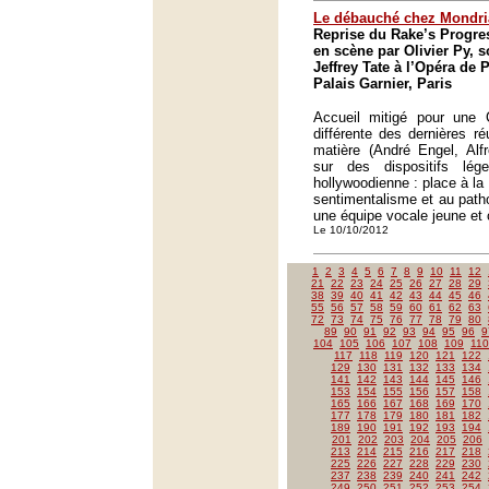
Le débauché chez Mondri
Reprise du Rake’s Progre
en scène par Olivier Py, s
Jeffrey Tate à l’Opéra de P
Palais Garnier, Paris
Accueil mitigé pour une Ca
différente des dernières ré
matière (André Engel, Alfr
sur des dispositifs lég
hollywoodienne : place à la 
sentimentalisme et au path
une équipe vocale jeune et 
Le 10/10/2012
1
2
3
4
5
6
7
8
9
10
11
12
21
22
23
24
25
26
27
28
29
38
39
40
41
42
43
44
45
46
55
56
57
58
59
60
61
62
63
72
73
74
75
76
77
78
79
80
89
90
91
92
93
94
95
96
9
104
105
106
107
108
109
110
117
118
119
120
121
122
129
130
131
132
133
134
141
142
143
144
145
146
153
154
155
156
157
158
165
166
167
168
169
170
177
178
179
180
181
182
189
190
191
192
193
194
201
202
203
204
205
206
213
214
215
216
217
218
225
226
227
228
229
230
237
238
239
240
241
242
249
250
251
252
253
254