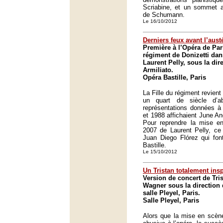
Scriabine, et un sommet at
de Schumann.
Le 16/10/2012
Derniers feux avant l’austé
Première à l’Opéra de Pari
régiment de Donizetti dan
Laurent Pelly, sous la di
Armiliato.
Opéra Bastille, Paris
La Fille du régiment revient
un quart de siècle d’a
représentations données à 
et 1988 affichaient June An
Pour reprendre la mise e
2007 de Laurent Pelly, ce
Juan Diego Flórez qui fon
Bastille.
Le 15/10/2012
Un Tristan totalement insp
Version de concert de Tris
Wagner sous la direction 
salle Pleyel, Paris.
Salle Pleyel, Paris
Alors que la mise en scène