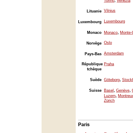
,
Torino
Venezia
Vilnius
Lituanie
Luxembourg
Luxembourg
,
Monaco
Monaco
Monte-
Oslo
Norvège
Amsterdam
Pays-Bas
République
Praha
tchèque
,
Suède
Göteborg
Stock
,
,
Suisse
Basel
Genève
,
Luzern
Montreu
Zürich
Paris