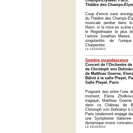
Champs-Élysées, Paris.
Théâtre des Champs-Élysé
Coup d’envoi sans envergu
du Théâtre des Champs-Élys
musicale perdue dans le
Haïm, ni la mise en scène d
le Regietheater le plus é
l’artiste Jonathan Meese,
singularités de l’uniqu
Charpentier.
Le 12/10/2012
Sombre incandescence
Concert de l’Orchestre de 
de Christoph von Dohnányi
de Matthias Goerne, Elen
Bálint à la salle Pleyel, Pa
Salle Pleyel, Paris
Poignant duo entre l’une d
moment, Elena Zhidkov
tragique, Matthias Goerne
dans ce Château de Ba
Christoph von Dohnányi à l
Paris totalement engagé dan
une Symphonie Italienn
dynamique moins convainc
Le 10/10/2012