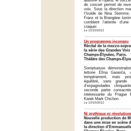
abusive à l’opéra, le succè
de concert permet de reve
voix. Sous la direction m
l’Isolde de Nina Stemme, 
Franz et la Brangäne lumi
comblent l’attente d’une
craquer.
Le 13/10/2012
Un programme incongru
Récital de la mezzo-sopr
la série des Grandes Voix
Champs-Élysées, Paris.
Théâtre des Champs-Élysé
Somptueuse démonstrati
lettone Elīna Garanča, 
tempérament, mais pro
équilibré, sans grande
d’espagnolades clinquan
seconde partie consacr
intéressante du Prague P
Karek Mark Chichon.
Le 13/10/2012
Ni mythique ni révolution
Nouvelle production de M
dans une mise en scène d
la direction d’Emmanuell