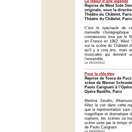
Le retour d’une légende
Reprise de West Side Sto
originale, sous la direct
Théâtre du Châtelet, Paris
Théatre du Châtelet, Paris
C’est le spectacle de c
merveille chorégraphiqu
connaissons tous par le fi
en France en 1962. West S
sur la scène du Châtelet 
qu’il y a cinq ans, mais a
musicales qui donnent u
l’ensemble.
Le 26/10/2012
Pour le rôle-titre
Reprise de Tosca de Pucc
scène de Werner Schroeter
Paolo Carignani à l’Opéra
Opéra Bastille, Paris
Martina Serafin, Altamusi
Allez la voir dans cette r
que la représentation vaut 
magnifique et dramatique da
soprano, les scènes se tr
scène usée par le temps et 
de Paolo Carignani.
Le 23/10/2012