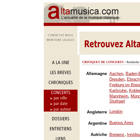
CRITIQUES DE CONCERTS
/ Recherche 
,
Allemagne
Aachen
Baden-
,
Dresden
Ebrach
Freiburg im Brei
,
Karlsruhe
Koble
,
Mannheim
Mün
Stuttgart
London
Angleterre
Buenos Aires
Argentine
,
Autriche
Bregenz
Innsbr