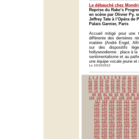
Le débauché chez Mondri
Reprise du Rake’s Progre
en scène par Olivier Py, s
Jeffrey Tate à l’Opéra de P
Palais Garnier, Paris
Accueil mitigé pour une Ca
différente des dernières ré
matière (André Engel, Alfr
sur des dispositifs lég
hollywoodienne : place à la 
sentimentalisme et au path
une équipe vocale jeune et 
Le 10/10/2012
1
2
3
4
5
6
7
8
9
10
11
12
21
22
23
24
25
26
27
28
29
38
39
40
41
42
43
44
45
46
55
56
57
58
59
60
61
62
63
72
73
74
75
76
77
78
79
80
89
90
91
92
93
94
95
96
9
104
105
106
107
108
109
110
117
118
119
120
121
122
129
130
131
132
133
134
141
142
143
144
145
146
153
154
155
156
157
158
165
166
167
168
169
170
177
178
179
180
181
182
189
190
191
192
193
194
201
202
203
204
205
206
213
214
215
216
217
218
225
226
227
228
229
230
237
238
239
240
241
242
249
250
251
252
253
254