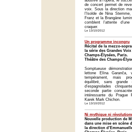
abusive à l’opéra, le succè
de concert permet de reve
voix. Sous la direction m
l’Isolde de Nina Stemme, 
Franz et la Brangäne lumi
comblent l’attente d’une
craquer.
Le 13/10/2012
Un programme incongru
Récital de la mezzo-sopr
la série des Grandes Voix
Champs-Élysées, Paris.
Théâtre des Champs-Élysé
Somptueuse démonstrati
lettone Elīna Garanča, 
tempérament, mais pro
équilibré, sans grande
d’espagnolades clinquan
seconde partie consacr
intéressante du Prague P
Karek Mark Chichon.
Le 13/10/2012
Ni mythique ni révolution
Nouvelle production de M
dans une mise en scène d
la direction d’Emmanuell