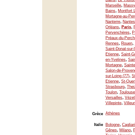
,
Marseille
Mass
,
Bains
Montfort 
Mortagne-au-Per
,
Nanterre
Nantes
,
,
Orléans
Paris
,
Pervenchères
P
Préaux-du-Perch
,
,
Rennes
Rouen
Saint-Donat-sur-
,
Etienne
Saint-G
,
en-Yvelines
Sai
,
Mortagne
Saint
Salon-de-Proven
,
sur-Loing (77)
S
,
Etienne
St-Quen
,
Strasbourg
Thei
,
Toulon
Toulouse
,
Versailles
Vézel
,
Villepinte
Villeu
Athènes
Grèce
,
Italie
Bologne
Cagliari
,
,
Gênes
Milano