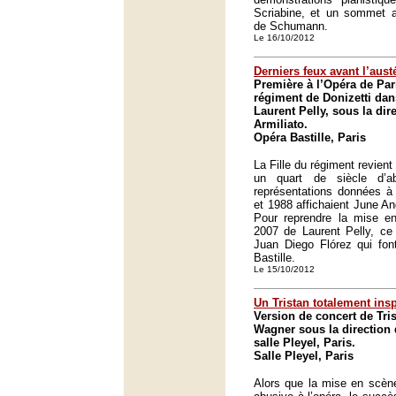
Scriabine, et un sommet at
de Schumann.
Le 16/10/2012
Derniers feux avant l’austé
Première à l’Opéra de Pari
régiment de Donizetti dan
Laurent Pelly, sous la di
Armiliato.
Opéra Bastille, Paris
La Fille du régiment revient
un quart de siècle d’a
représentations données à 
et 1988 affichaient June An
Pour reprendre la mise e
2007 de Laurent Pelly, ce
Juan Diego Flórez qui fon
Bastille.
Le 15/10/2012
Un Tristan totalement insp
Version de concert de Tris
Wagner sous la direction 
salle Pleyel, Paris.
Salle Pleyel, Paris
Alors que la mise en scène