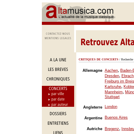
CRITIQUES DE CONCERTS
/ Recherche 
,
Allemagne
Aachen
Baden-
,
Dresden
Ebrach
Freiburg im Brei
,
Karlsruhe
Koble
,
Mannheim
Mün
Stuttgart
London
Angleterre
Buenos Aires
Argentine
,
Autriche
Bregenz
Innsbr