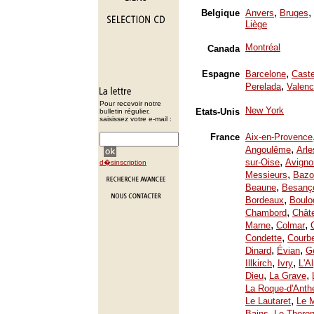
,
,
Belgique
Anvers
Bruges
Liège
Montréal
Canada
,
Espagne
Barcelone
Caste
,
Perelada
Valenc
Pour recevoir notre
New York
Etats-Unis
bulletin régulier,
saisissez votre e-mail :
France
Aix-en-Provence
,
Angoulême
Arle
,
sur-Oise
Avigno
d�sinscription
,
Messieurs
Bazo
,
Beaune
Besanç
,
Bordeaux
Boulo
,
Chambord
Chât
,
,
Marne
Colmar
,
Condette
Courb
,
,
Dinard
Évian
Ge
,
,
Illkirch
Ivry
L'A
,
,
Dieu
La Grave
La Roque-d'Anth
,
Le Lautaret
Le 
,
Bains
Le Thoron