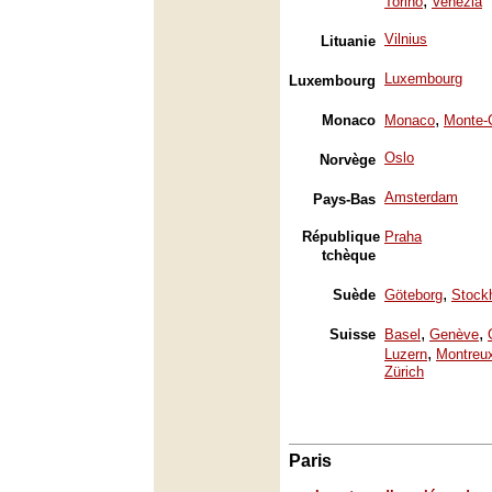
,
Torino
Venezia
Vilnius
Lituanie
Luxembourg
Luxembourg
,
Monaco
Monaco
Monte-
Oslo
Norvège
Amsterdam
Pays-Bas
République
Praha
tchèque
,
Suède
Göteborg
Stock
,
,
Suisse
Basel
Genève
,
Luzern
Montreu
Zürich
Paris