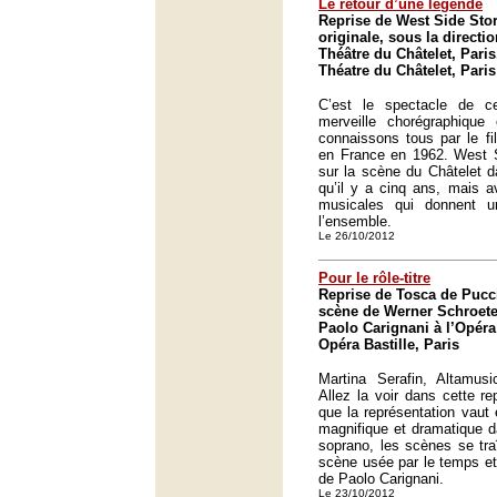
Le retour d’une légende
Reprise de West Side Sto
originale, sous la direct
Théâtre du Châtelet, Paris
Théatre du Châtelet, Paris
C’est le spectacle de c
merveille chorégraphiqu
connaissons tous par le fi
en France en 1962. West S
sur la scène du Châtelet 
qu’il y a cinq ans, mais a
musicales qui donnent u
l’ensemble.
Le 26/10/2012
Pour le rôle-titre
Reprise de Tosca de Pucc
scène de Werner Schroeter
Paolo Carignani à l’Opéra
Opéra Bastille, Paris
Martina Serafin, Altamusi
Allez la voir dans cette r
que la représentation vaut 
magnifique et dramatique da
soprano, les scènes se tr
scène usée par le temps et 
de Paolo Carignani.
Le 23/10/2012