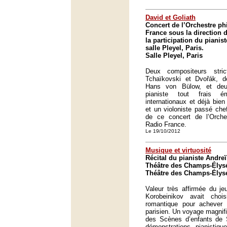
David et Goliath
Concert de l’Orchestre p
France sous la direction d
la participation du pianist
salle Pleyel, Paris.
Salle Pleyel, Paris
Deux compositeurs stric
Tchaïkovski et Dvořák, 
Hans von Bülow, et deu
pianiste tout frais 
internationaux et déjà bien 
et un violoniste passé che
de ce concert de l’Orche
Radio France.
Le 19/10/2012
Musique et virtuosité
Récital du pianiste Andre
Théâtre des Champs-Élysé
Théâtre des Champs-Élysé
Valeur très affirmée du je
Korobeinikov avait cho
romantique pour achever
parisien. Un voyage magnifi
des Scènes d’enfants de
démonstrations pianisti