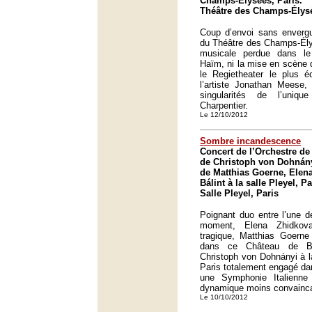
Champs-Élysées, Paris.
Théâtre des Champs-Élysé
Coup d’envoi sans envergu
du Théâtre des Champs-Élys
musicale perdue dans le
Haïm, ni la mise en scène d
le Regietheater le plus é
l’artiste Jonathan Meese,
singularités de l’uniqu
Charpentier.
Le 12/10/2012
Sombre incandescence
Concert de l’Orchestre de 
de Christoph von Dohnányi
de Matthias Goerne, Elen
Bálint à la salle Pleyel, Pa
Salle Pleyel, Paris
Poignant duo entre l’une d
moment, Elena Zhidkov
tragique, Matthias Goerne
dans ce Château de Ba
Christoph von Dohnányi à l
Paris totalement engagé dan
une Symphonie Italienn
dynamique moins convainc
Le 10/10/2012