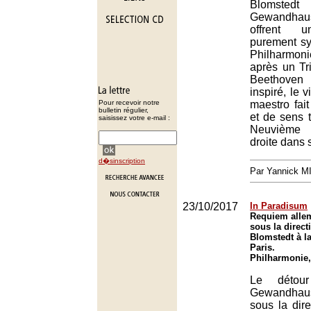
Blomst
Gewandhau
offrent 
purement s
Philharmon
après un Tr
Beethoven
inspiré, le 
Pour recevoir notre
maestro fait
bulletin régulier,
et de sens 
saisissez votre e-mail :
Neuvième
droite dans 
d�sinscription
Par Yannick 
23/10/2017
In Paradisum
Requiem alle
sous la direct
Blomstedt à l
Paris.
Philharmonie,
Le détour
Gewandhau
sous la dir