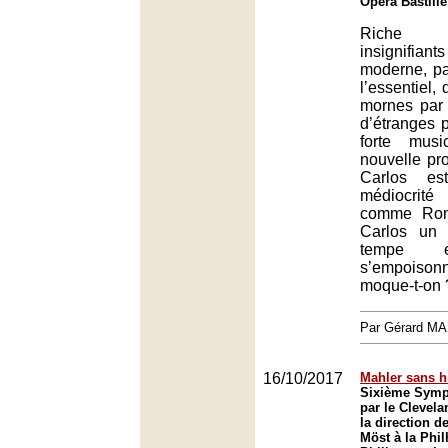
Opéra Bastille
Riche 
insignifia
moderne, pa
l’essentiel,
mornes par 
d’étranges p
forte musi
nouvelle pr
Carlos es
médiocrit
comme Romé
Carlos un 
tempe e
s’empoison
moque-t-on 
Par Gérard M
16/10/2017
Mahler sans h
Sixième Symp
par le Clevel
la direction d
Möst à la Phi