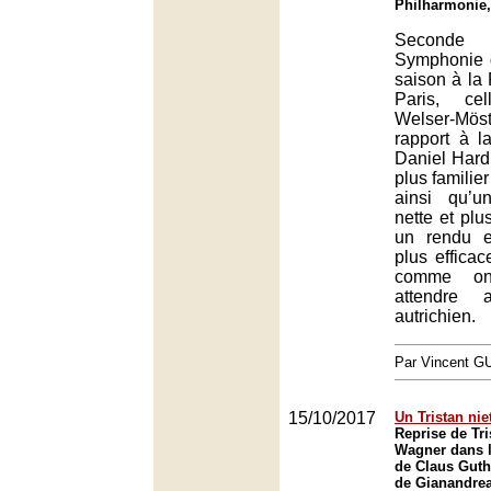
Philharmonie,
Second
Symphonie 
saison à la
Paris, ce
Welser-Mös
rapport à l
Daniel Hard
plus familie
ainsi qu’u
nette et plu
un rendu e
plus efficac
comme on
attendre 
autrichien.
Par Vincent G
15/10/2017
Un Tristan ni
Reprise de Tri
Wagner dans l
de Claus Guth,
de Gianandrea