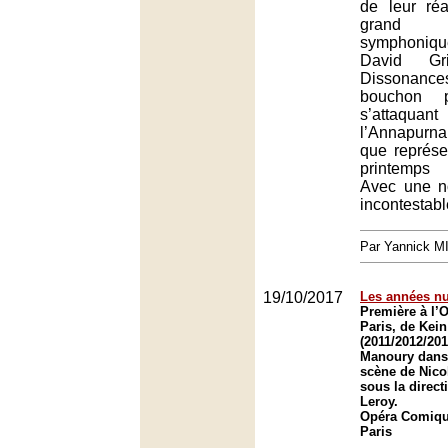
de leur réa
grand 
symphoniq
David Gr
Dissonanc
bouchon 
s’attaquan
l’Annapur
que représe
printemps 
Avec une no
incontestabl
Par Yannick 
19/10/2017
Les années nu
Première à l’
Paris, de Kein
(2011/2012/201
Manoury dans
scène de Nico
sous la direct
Leroy.
Opéra Comique
Paris