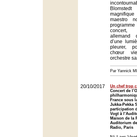
incontourn
Blomstedt
magnifique
maestro n
programm
concert,
allemand d
d’une lumi
pleurer, 
chœur vi
orchestre sa
Par Yannick 
20/10/2017
Un chef trop c
Concert de l’
philharmoniq
France sous la
Jukka-Pekka S
participation 
Vogt à l’Audit
Maison de la R
Auditorium de
Radio, Paris