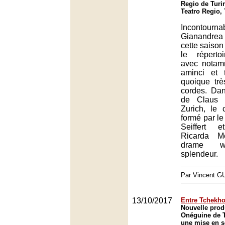
Regio de Turi
Teatro Regio,
Incontourna
Gianandrea
cette saison
le réperto
avec notam
aminci et 
quoique tr
cordes. Dan
de Claus 
Zurich, le 
formé par le
Seiffert 
Ricarda M
drame w
splendeur.
Par Vincent G
13/10/2017
Entre Tchekh
Nouvelle prod
Onéguine de 
une mise en s