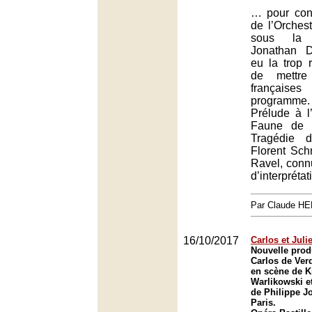
… pour conc
de l’Orchest
sous la 
Jonathan Da
eu la trop 
de mettre
frança
programme
Prélude à l
Faune de 
Tragédie 
Florent Schm
Ravel, conn
d’interprétat
Par Claude H
16/10/2017
Carlos et Julie
Nouvelle prod
Carlos de Ver
en scène de K
Warlikowski et
de Philippe J
Paris.