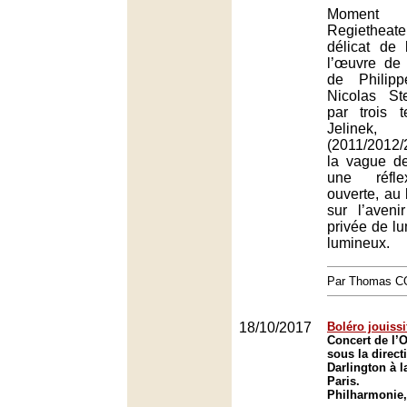
Moment 
Regietheat
délicat de 
l’œuvre de 
de Philip
Nicolas St
par trois t
Jelinek,
(2011/2012/
la vague d
une réfle
ouverte, au 
sur l’aveni
privée de lu
lumineux.
Par Thomas 
18/10/2017
Boléro jouiss
Concert de l’O
sous la direc
Darlington à 
Paris.
Philharmonie,