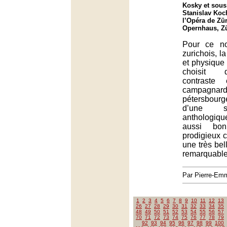
Kosky et sous 
Stanislav Koc
l’Opéra de Zür
Opernhaus, Z
Pour ce n
zurichois, la
et physique
choisit d
contraste 
campagnard
pétersbourg
d’une s
anthologiqu
aussi bo
prodigieux 
une très bell
remarquabl
Par Pierre-E
1
2
3
4
5
6
7
8
9
10
11
12
13
26
27
28
29
30
31
32
33
34
35
48
49
50
51
52
53
54
55
56
57
70
71
72
73
74
75
76
77
78
79
92
93
94
95
96
97
98
99
100