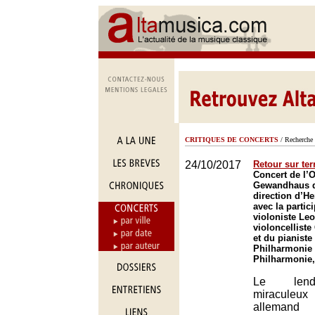
CRITIQUES DE CONCERTS
/ Recherche 
24/10/2017
Retour sur ter
Concert de l’
Gewandhaus d
direction d’He
avec la partic
violoniste Le
violoncellist
et du pianiste 
Philharmonie 
Philharmonie,
Le lend
miracul
allemand