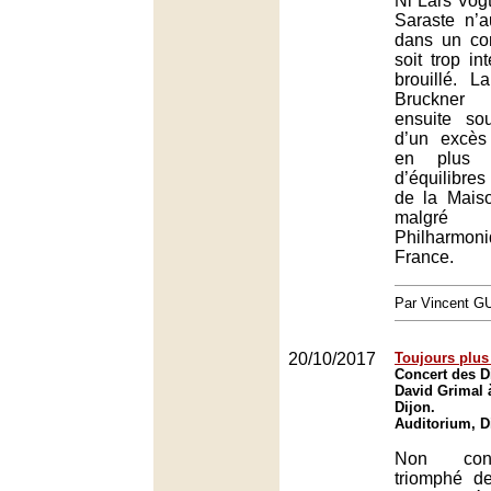
Ni Lars Vog
Saraste n’a
dans un co
soit trop int
brouillé. 
Bruckner
ensuite sou
d’un excès 
en plus 
d’équilibre
de la Mais
malgré 
Philharmo
France.
Par Vincent G
20/10/2017
Toujours plus
Concert des D
David Grimal 
Dijon.
Auditorium, D
Non cont
triomphé d