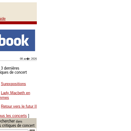
aide
08 ao�t 2026
Surexpositions
Lady Macbeth en
ammes
Retour vers le futur II
ous les concerts
]