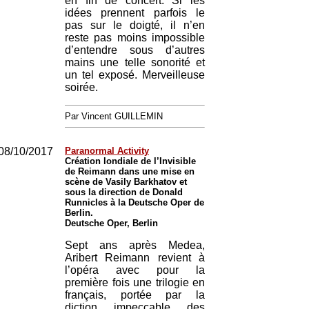
en fin de concert. Si les
idées prennent parfois le
pas sur le doigté, il n’en
reste pas moins impossible
d’entendre sous d’autres
mains une telle sonorité et
un tel exposé. Merveilleuse
soirée.
Par Vincent GUILLEMIN
08/10/2017
Paranormal Activity
Création londiale de l’Invisible
de Reimann dans une mise en
scène de Vasily Barkhatov et
sous la direction de Donald
Runnicles à la Deutsche Oper de
Berlin.
Deutsche Oper, Berlin
Sept ans après Medea,
Aribert Reimann revient à
l’opéra avec pour la
première fois une trilogie en
français, portée par la
diction impeccable des