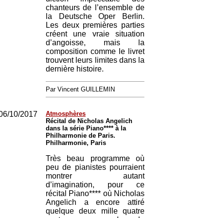
chanteurs de l’ensemble de
la Deutsche Oper Berlin.
Les deux premières parties
créent une vraie situation
d’angoisse, mais la
composition comme le livret
trouvent leurs limites dans la
dernière histoire.
Par Vincent GUILLEMIN
06/10/2017
Atmosphères
Récital de Nicholas Angelich
dans la série Piano**** à la
Philharmonie de Paris.
Philharmonie, Paris
Très beau programme où
peu de pianistes pourraient
montrer autant
d’imagination, pour ce
récital Piano**** où Nicholas
Angelich a encore attiré
quelque deux mille quatre