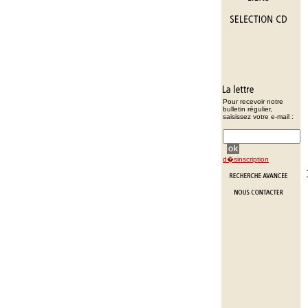
Pour recevoir notre
bulletin régulier,
saisissez votre e-mail :
d�sinscription