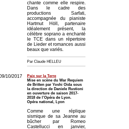
chante comme elle respire.
Dans le cadre des
productions Sarfati,
accompagnée du pianiste
Hartmut Höll, partenaire
idéalement présent, la
célèbre soprano a enchanté
le TCE dans un répertoire
de Lieder et romances aussi
beaux que variés.
Par Claude HELLEU
09/10/2017
Paix sur la Terre
Mise en scène du War Requiem
de Britten par Yoshi Oida sous
la direction de Daniele Rustioni
en ouverture de saison 2017-
2018 de l’Opéra de Lyon.
Opéra national, Lyon
Comme une réplique
sismique de sa Jeanne au
bûcher par Romeo
Castellucci en janvier,