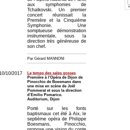
aux symphonies de
(e
Tchaïkovski. Un premier
concert réunissait la
Première et la Cinquième
Symphonie. Une
somptueuse démonstration
instrumentale, sous la
direction très généreuse de
son chef.
Par Gérard MANNONI
10/10/2017
Le temps des sales gosses
Première à l’Opéra de Dijon de
Pinocchio de Boesmans dans
une mise en scène de Joël
Pommerat et sous la direction
d’Emilio Pomarico.
Auditorium, Dijon
Porté sur les fonts
baptismaux cet été à Aix, le
septième opéra de Philippe
Boesmans, Pinocchio,
propose une vision du conte