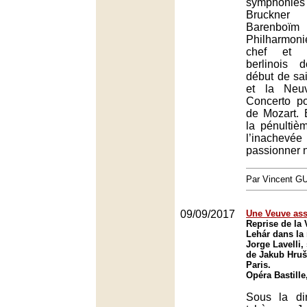
symphonies
Bruckner
Barenb
Philharmon
chef et s
berlinois 
début de sa
et la Neuv
Concerto p
de Mozart. B
la pénultiè
l’inachevé
passionner n
Par Vincent G
09/09/2017
Une Veuve ass
Reprise de la
Lehár dans la
Jorge Lavelli,
de Jakub Hruš
Paris.
Opéra Bastille
Sous la di