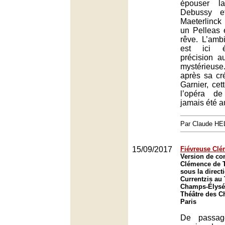
épouser l
Debussy e
Maeterlinck 
un Pelleas 
rêve. L’amb
est ici é
précision a
mystérieu
après sa cr
Garnier, cet
l’opéra d
jamais été a
Par Claude H
15/09/2017
Fiévreuse Cl
Version de con
Clémence de T
sous la direct
Currentzis au
Champs-Élysée
Théâtre des C
Paris
De passag