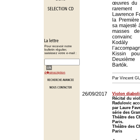
œuvres du 
rarement 
Lawrence Fo
la Première
sa majesté 
masses de
convainc 
Kod
Pour recevoir notre
l’accomp
bulletin régulier,
Kissin po
saisissez votre e-mail :
Deuxième
Bartók.
d�sinscription
Par Vincent G
26/09/2017
Violon diabol
Récital du vi
Radulovic ac
par Laure Fav
série des Gran
Théâtre des C
Paris.
Théâtre des C
Paris