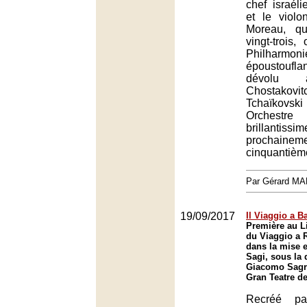
chef israél
et le violo
Moreau, q
vingt-trois
Philha
époustoufla
dévolu à
Chosta
Tchaïkov
Orchest
brillantiss
prochai
cinquantième
Par Gérard M
19/09/2017
Il Viaggio a B
Première au L
du Viaggio a 
dans la mise 
Sagi, sous la 
Giacomo Sagri
Gran Teatre de
Recréé p