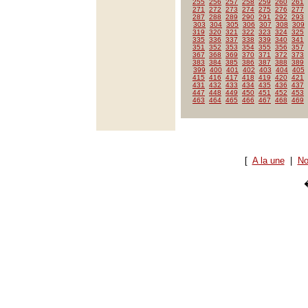
255
256
257
258
259
260
261
271
272
273
274
275
276
277
287
288
289
290
291
292
293
303
304
305
306
307
308
309
319
320
321
322
323
324
325
335
336
337
338
339
340
341
351
352
353
354
355
356
357
367
368
369
370
371
372
373
383
384
385
386
387
388
389
399
400
401
402
403
404
405
415
416
417
418
419
420
421
431
432
433
434
435
436
437
447
448
449
450
451
452
453
463
464
465
466
467
468
469
[
A la une
|
No