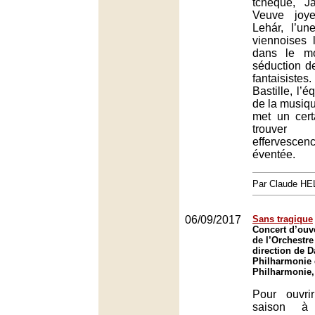
tchèque, J
Veuve joy
Lehár, l’un
viennoises 
dans le mo
séduction d
fantaisistes
Bastille, l’é
de la musiqu
met un cer
trouve
effervesce
éventée.
Par Claude H
06/09/2017
Sans tragique
Concert d’ouv
de l’Orchestre
direction de D
Philharmonie 
Philharmonie,
Pour ouvri
saison à