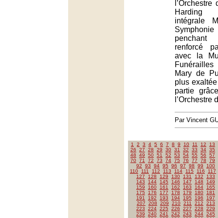
l’Orchestre 
Harding 
intégrale 
Symphonie
penchant 
renforcé p
avec la Mu
Funéraille
Mary de Pur
plus exalté
partie grâ
l’Orchestre 
Par Vincent G
1
2
3
4
5
6
7
8
9
10
11
12
13
26
27
28
29
30
31
32
33
34
35
48
49
50
51
52
53
54
55
56
57
70
71
72
73
74
75
76
77
78
79
92
93
94
95
96
97
98
99
100
110
111
112
113
114
115
116
117
127
128
129
130
131
132
133
143
144
145
146
147
148
149
159
160
161
162
163
164
165
175
176
177
178
179
180
181
191
192
193
194
195
196
197
207
208
209
210
211
212
213
223
224
225
226
227
228
229
239
240
241
242
243
244
245