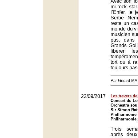
Avec son lo
mi-rock sta
l’Enfer, le 
Serbe Nema
reste un ca
monde du vio
musicien sur
pas, dans 
Grands Sol
libérer l
tempérament
tort ou à ra
toujours pas
Par Gérard M
22/09/2017
Les travers d
Concert du L
Orchestra sous
Sir Simon Ratt
Philharmonie 
Philharmonie,
Trois sem
après deux