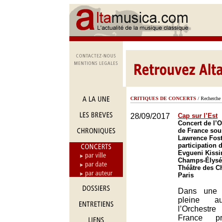
CRITIQUES DE CONCERTS
/ Recherche 
28/09/2017
Cap sur l’Est
Concert de l’O
de France sous
Lawrence Foste
participation 
Evgueni Kissi
Champs-Élysée
Théâtre des C
Paris
Dans une 
pleine au
l’Orchestr
France pr