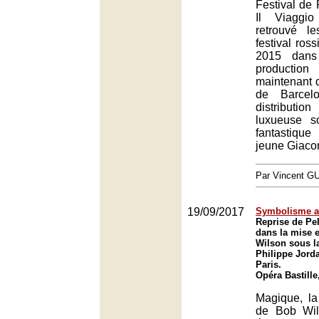
Festival de
Il Viagg
retrouvé l
festival ros
2015 dans
production
maintenant 
de Barcel
distributio
luxueuse s
fantastiqu
jeune Giaco
Par Vincent G
19/09/2017
Symbolisme a
Reprise de Pel
dans la mise 
Wilson sous la
Philippe Jorda
Paris.
Opéra Bastille
Magique, l
de Bob Wil