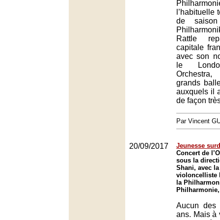
Philhar
l’habituelle
de saison
Philharmon
Rattle re
capitale fran
avec son n
le Lond
Orchestra,
grands balle
auxquels il 
de façon trè
Par Vincent G
20/09/2017
Jeunesse sur
Concert de l’O
sous la direct
Shani, avec la
violoncellist
la Philharmoni
Philharmonie,
Aucun des 
ans. Mais à v