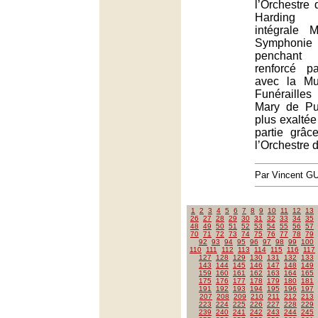
l’Orchestre 
Harding 
intégrale 
Symphonie
penchant 
renforcé p
avec la Mu
Funéraille
Mary de Pur
plus exalté
partie grâ
l’Orchestre 
Par Vincent G
1
2
3
4
5
6
7
8
9
10
11
12
13
26
27
28
29
30
31
32
33
34
35
48
49
50
51
52
53
54
55
56
57
70
71
72
73
74
75
76
77
78
79
92
93
94
95
96
97
98
99
100
110
111
112
113
114
115
116
117
127
128
129
130
131
132
133
143
144
145
146
147
148
149
159
160
161
162
163
164
165
175
176
177
178
179
180
181
191
192
193
194
195
196
197
207
208
209
210
211
212
213
223
224
225
226
227
228
229
239
240
241
242
243
244
245