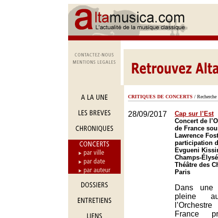
CRITIQUES DE CONCERTS
/ Recherche 
28/09/2017
Cap sur l’Est
Concert de l’O
de France sous
Lawrence Foste
participation 
Evgueni Kissi
Champs-Élysée
Théâtre des C
Paris
Dans une 
pleine au
l’Orchestr
France pr