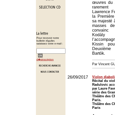
œuvres du 
rarement 
Lawrence Fo
la Première
sa majesté 
masses de
convainc 
Kod
Pour recevoir notre
l’accomp
bulletin régulier,
Kissin po
saisissez votre e-mail :
Deuxième
Bartók.
d�sinscription
Par Vincent G
26/09/2017
Violon diabol
Récital du vi
Radulovic ac
par Laure Fav
série des Gran
Théâtre des C
Paris.
Théâtre des C
Paris