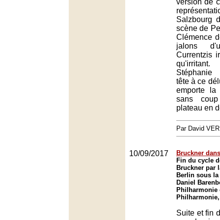
version de c
représe
Salzbourg 
scène de Pet
Clémence de
jalons d'
Currentzis ir
qu'irritan
Stéphanie 
tête à ce dé
emporte la
sans coup 
plateau en d
Par David VE
10/09/2017
Bruckner dans 
Fin du cycle 
Bruckner par l
Berlin sous la
Daniel Barenb
Philharmonie 
Philharmonie,
Suite et fin 