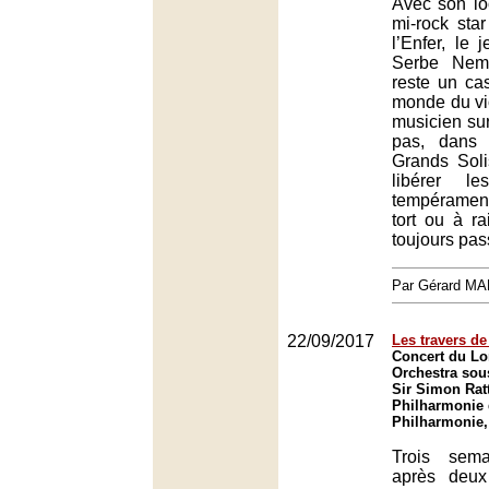
Avec son lo
mi-rock sta
l’Enfer, le 
Serbe Nema
reste un ca
monde du vio
musicien sur
pas, dans 
Grands Sol
libérer l
tempérament
tort ou à ra
toujours pas
Par Gérard M
22/09/2017
Les travers d
Concert du L
Orchestra sous
Sir Simon Ratt
Philharmonie 
Philharmonie,
Trois sem
après deux