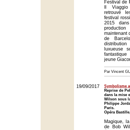
Festival de
Il Viagg
retrouvé l
festival ros
2015 dans
production
maintenant 
de Barcel
distributio
luxueuse s
fantastiqu
jeune Giaco
Par Vincent G
19/09/2017
Symbolisme a
Reprise de Pel
dans la mise 
Wilson sous la
Philippe Jorda
Paris.
Opéra Bastille
Magique, l
de Bob Wil