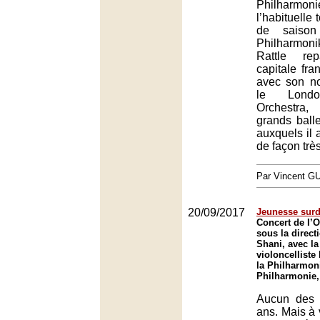
Philhar
l’habituelle
de saison
Philharmon
Rattle re
capitale fran
avec son n
le Lond
Orchestra,
grands balle
auxquels il 
de façon trè
Par Vincent G
20/09/2017
Jeunesse sur
Concert de l’O
sous la direct
Shani, avec la
violoncellist
la Philharmoni
Philharmonie,
Aucun des 
ans. Mais à v