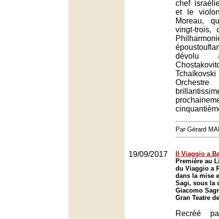
chef israél
et le violo
Moreau, q
vingt-trois
Philha
époustoufla
dévolu à
Chosta
Tchaïkov
Orchest
brillantiss
prochai
cinquantième
Par Gérard M
19/09/2017
Il Viaggio a B
Première au L
du Viaggio a 
dans la mise 
Sagi, sous la 
Giacomo Sagri
Gran Teatre de
Recréé p