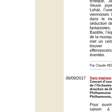
tchèque, J
Veuve joy
Lehár, l’un
viennoises 
dans le mo
séduction d
fantaisistes
Bastille, l’é
de la musiqu
met un cer
trouve
effervesce
éventée.
Par Claude H
06/09/2017
Sans tragique
Concert d’ouv
de l’Orchestre
direction de D
Philharmonie 
Philharmonie,
Pour ouvri
saison à