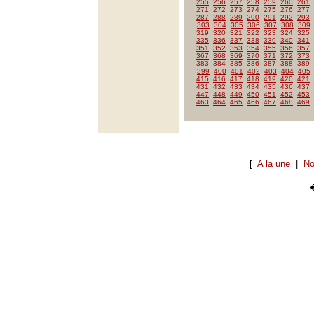
255
256
257
258
259
260
261
271
272
273
274
275
276
277
287
288
289
290
291
292
293
303
304
305
306
307
308
309
319
320
321
322
323
324
325
335
336
337
338
339
340
341
351
352
353
354
355
356
357
367
368
369
370
371
372
373
383
384
385
386
387
388
389
399
400
401
402
403
404
405
415
416
417
418
419
420
421
431
432
433
434
435
436
437
447
448
449
450
451
452
453
463
464
465
466
467
468
469
[
A la une
|
No