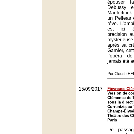
épouser l
Debussy e
Maeterlinck 
un Pelleas 
rêve. L’amb
est ici é
précision a
mystérieu
après sa cr
Garnier, cet
l’opéra d
jamais été a
Par Claude H
15/09/2017
Fiévreuse Cl
Version de con
Clémence de T
sous la direct
Currentzis au
Champs-Élysée
Théâtre des C
Paris
De passag