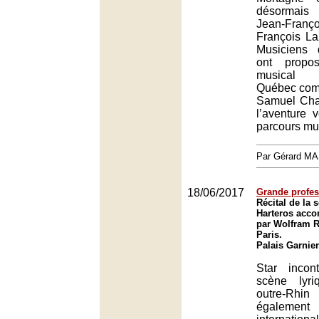
désormais
Jean-Franç
François La
Musiciens 
ont propo
musical 
Québec com
Samuel Cham
l’aventure 
parcours mu
Par Gérard M
18/06/2017
Grande profes
Récital de la 
Harteros acc
par Wolfram R
Paris.
Palais Garnier
Star incon
scène lyr
outre-Rhin
égalem