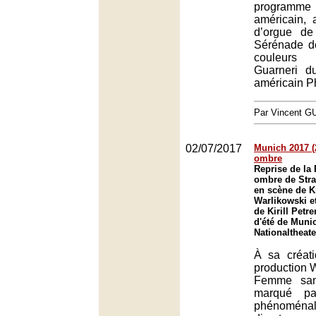
program
américain, 
d’orgue de
Sérénade d
couleurs
Guarneri du
américain Ph
Par Vincent G
02/07/2017
Munich 2017 (2
ombre
Reprise de l
ombre de Stra
en scène de K
Warlikowski et
de Kirill Petre
d'été de Muni
Nationaltheat
À sa créat
production W
Femme san
marqué pa
phénoména