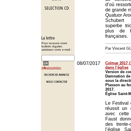
d’où ressort
de grande m
Quatuor Aro
Schubert
superbe tr
plus de b
françaises.
Pour recevoir notre
bulletin régulier,
Par Vincent G
saisissez votre e-mail :
08/07/2017
Colmar 2017 (3
dans l’église
d�sinscription
Version de con
Damnation de 
sous la direct
Plasson au fe
2017.
Église Saint-
Le Festival
réussit un
avec cett
Faust donn
des trente
l’église Sa