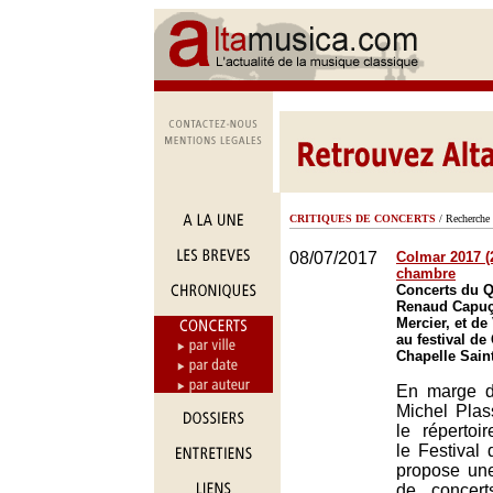
CRITIQUES DE CONCERTS
/ Recherche 
08/07/2017
Colmar 2017 (
chambre
Concerts du Q
Renaud Capuç
Mercier, et de
au festival de
Chapelle Sain
En marge 
Michel Plas
le répertoi
le Festival
propose une
de concer