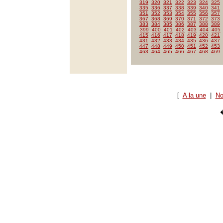
319
320
321
322
323
324
325
335
336
337
338
339
340
341
351
352
353
354
355
356
357
367
368
369
370
371
372
373
383
384
385
386
387
388
389
399
400
401
402
403
404
405
415
416
417
418
419
420
421
431
432
433
434
435
436
437
447
448
449
450
451
452
453
463
464
465
466
467
468
469
[
A la une
|
No