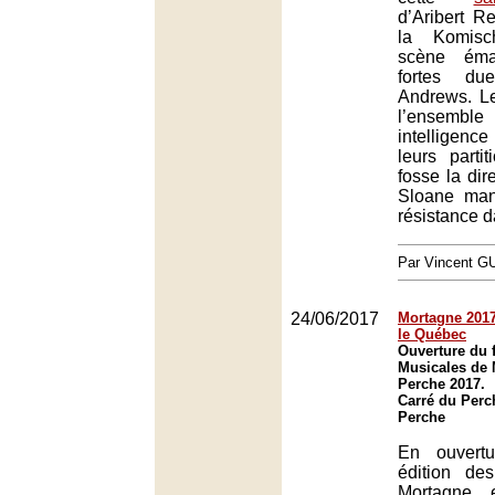
d’Aribert R
la Komis
scène éma
fortes du
Andrews. L
l’ensemble
intelligen
leurs parti
fosse la dir
Sloane man
résistance d
Par Vincent G
24/06/2017
Mortagne 2017
le Québec
Ouverture du f
Musicales de 
Perche 2017.
Carré du Perc
Perche
En ouvert
édition de
Mortagne 