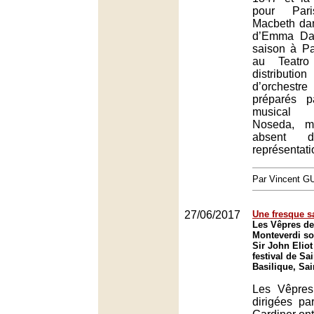
pour Par
Macbeth dan
d’Emma Dan
saison à Pa
au Teatro
distributi
d’orchestre
préparés p
musical
Noseda, m
absent d
représentati
Par Vincent G
27/06/2017
Une fresque s
Les Vêpres de
Monteverdi so
Sir John Eliot
festival de Sa
Basilique, Sai
Les Vêpres
dirigées pa