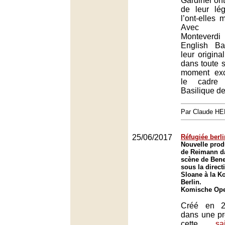
Gardiner ont
de leur lég
l’ont-elles
Avec l’i
Monteverd
English Ba
leur original
dans toute 
moment exc
le cadre
Basilique de
Par Claude H
25/06/2017
Réfugiée berl
Nouvelle prod
de Reimann da
scène de Bene
sous la direct
Sloane à la K
Berlin.
Komische Oper
Créé en 2
dans une pr
cette
sa