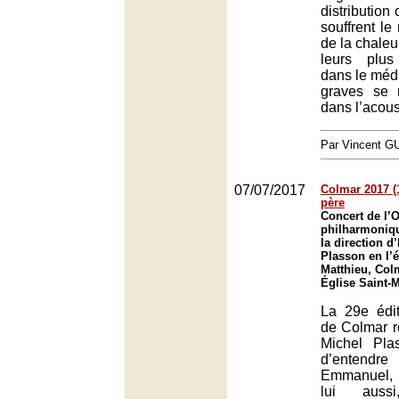
distributio
souffrent le
de la chaleu
leurs plu
dans le médi
graves se 
dans l’acous
Par Vincent G
07/07/2017
Colmar 2017 (1)
père
Concert de l’O
philharmoniq
la direction 
Plasson en l’é
Matthieu, Col
Église Saint-
La 29e édit
de Colmar 
Michel Pla
d’entend
Emmanuel, c
lui aus