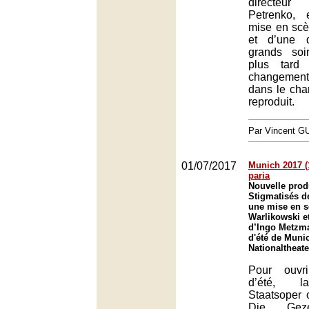
directeur 
Petrenko,
mise en sc
et d’une d
grands soi
plus tard
changemen
dans le chan
reproduit.
Par Vincent G
01/07/2017
Munich 2017 (1
paria
Nouvelle prod
Stigmatisés d
une mise en s
Warlikowski et
d’Ingo Metzma
d'été de Muni
Nationaltheat
Pour ouvri
d’été, l
Staatsoper
Die Geze