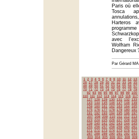
international
Paris où el
Tosca apr
annulations,
Harteros a
progra
Schwarzkopf
avec l’exc
Wolfram Ri
Dangereux 
Par Gérard M
1
2
3
4
5
6
7
8
9
10
11
12
13
26
27
28
29
30
31
32
33
34
35
48
49
50
51
52
53
54
55
56
57
70
71
72
73
74
75
76
77
78
79
92
93
94
95
96
97
98
99
100
110
111
112
113
114
115
116
117
127
128
129
130
131
132
133
143
144
145
146
147
148
149
159
160
161
162
163
164
165
175
176
177
178
179
180
181
191
192
193
194
195
196
197
207
208
209
210
211
212
213
223
224
225
226
227
228
229
239
240
241
242
243
244
245
255
256
257
258
259
260
261
271
272
273
274
275
276
277
287
288
289
290
291
292
293
303
304
305
306
307
308
309