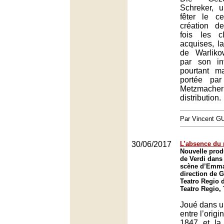
Schreker, 
fêter le c
création d
fois les c
acquises, l
de Warliko
par son in
pourtant mag
portée pa
Metzma
distribution.
Par Vincent G
30/06/2017
L’absence du 
Nouvelle prod
de Verdi dans
scène d’Emma 
direction de G
Teatro Regio d
Teatro Regio,
Joué dans u
entre l’origi
1847 et la