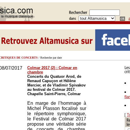
CRITIQUES DE CONCERTS
/ Recherche par date
08/07/2017
Colmar 2017 (2) : Colmar en
chambre
Concerts du Quatuor Arod, de
Renaud Capuçon et Hélène
Mercier, et de Vladimir Spivakov
au festival de Colmar 2017.
Chapelle Saint-Pierre, Colmar
fl
En marge de l’hommage à
Michel Plasson focalisé sur
le répertoire symphonique,
[
T
le Festival de Colmar 2017
propose une véritable série
de concerts de chambre,