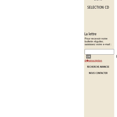
Pour recevoir notre
bulletin régulier,
saisissez votre e-mail :
d�sinscription