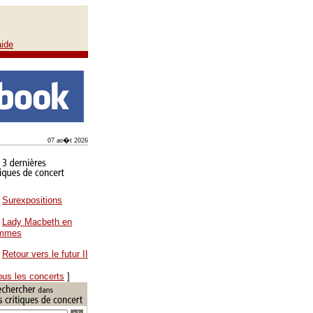
aide
07 ao�t 2026
Surexpositions
Lady Macbeth en
ammes
Retour vers le futur II
ous les concerts
]