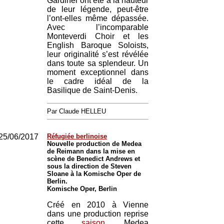
Gardiner ont été à la hauteur
de leur légende, peut-être
l’ont-elles même dépassée.
Avec l’incomparable
Monteverdi Choir et les
English Baroque Soloists,
leur originalité s’est révélée
dans toute sa splendeur. Un
moment exceptionnel dans
le cadre idéal de la
Basilique de Saint-Denis.
Par Claude HELLEU
25/06/2017
Réfugiée berlinoise
Nouvelle production de Medea
de Reimann dans la mise en
scène de Benedict Andrews et
sous la direction de Steven
Sloane à la Komische Oper de
Berlin.
Komische Oper, Berlin
Créé en 2010 à Vienne
dans une production reprise
cette
saison
, Medea