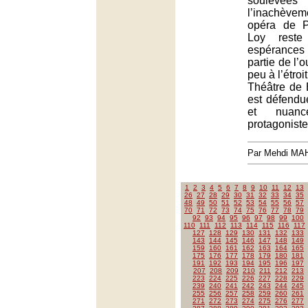
soule
l’inachèvem
opéra de Pu
Loy reste
espérances 
partie de l’
peu à l’étroi
Théâtre de B
est défendu
et nuan
protagoniste
Par Mehdi MA
1
2
3
4
5
6
7
8
9
10
11
12
13
26
27
28
29
30
31
32
33
34
35
48
49
50
51
52
53
54
55
56
57
70
71
72
73
74
75
76
77
78
79
92
93
94
95
96
97
98
99
100
110
111
112
113
114
115
116
117
127
128
129
130
131
132
133
143
144
145
146
147
148
149
159
160
161
162
163
164
165
175
176
177
178
179
180
181
191
192
193
194
195
196
197
207
208
209
210
211
212
213
223
224
225
226
227
228
229
239
240
241
242
243
244
245
255
256
257
258
259
260
261
271
272
273
274
275
276
277