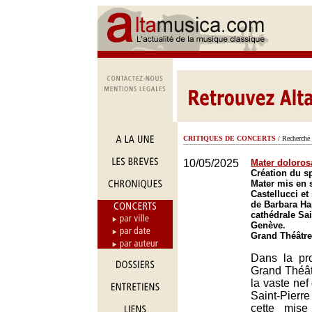
CRITIQUES DE CONCERTS
/ Recherche 
10/05/2025
Mater doloros
Création du s
Mater mis en
Castellucci et
de Barbara Ha
cathédrale Sai
Genève.
Grand Théâtre
Dans la pr
Grand Théât
la vaste nef
Saint-Pie
cette mis