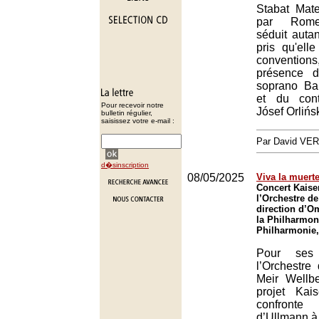
Stabat Mat
par Romeo
séduit autan
pris qu'ell
conventio
présence d
soprano Ba
et du cont
Pour recevoir notre
Jósef Orlińsk
bulletin régulier,
saisissez votre e-mail :
Par David VE
d�sinscription
08/05/2025
Viva la muert
Concert Kais
l’Orchestre de
direction d’O
la Philharmon
Philharmonie,
Pour ses
l’Orchestre
Meir Wellb
projet Kai
confront
d’Ullmann à 