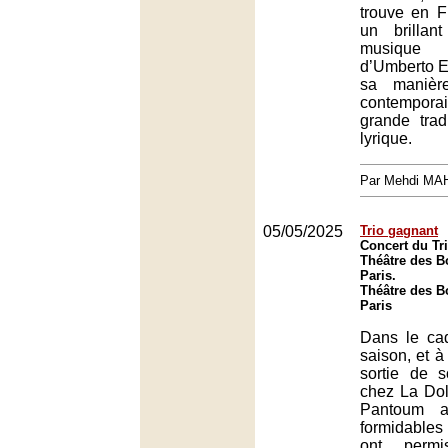
trouve en F
un brillan
musiqu
d’Umberto Eco
sa manièr
contempor
grande trad
lyrique.
Par Mehdi MA
05/05/2025
Trio gagnant
Concert du Tr
Théâtre des B
Paris.
Théâtre des B
Paris
Dans le ca
saison, et à
sortie de 
chez La Dolc
Pantoum a
formidables 
ont perm