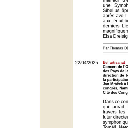
meilleur d
une Symph
Sibelius âp
après avoir 
aux équili
derniers Li
magnifiquem
Elsa Dreisig
Par Thomas 
22/04/2025
Bel artisanat
Concert de l’O
des Pays de la
direction de 
la participati
Jan Mráček à l
congrès, Nant
Cité des Cong
Dans ce co
qui aurait 
travers les
futur directe
symphoniq
Tomáš Netop