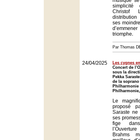
musique se
simplicité
Christof
distributi
ses moindres
d’emmener
triomphe.
Par Thomas 
24/04/2025
Les cygnes en
Concert de l’O
sous la direct
Pekka Saraste
de la soprano 
Philharmonie 
Philharmonie,
Le magnif
proposé p
Saraste ne 
ses promess
fige da
l’Ouvertu
Brahms m