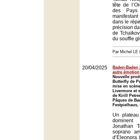
tête de l’Or
des Pays 
manifestan
dans le répe
précision da
de Tchaïkov
du souffle gl
Par Michel L
20/04/2025
Baden-Baden 2
autre émotion
Nouvelle pro
Butterfly de 
mise en scène
Livermore et s
de Kirill Petr
Pâques de Ba
Festpielhaus,
Un plateau 
dominent
Jonathan T
soprano am
d’Eleonora 