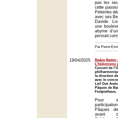
pas les se
cette passio
Petrenko dép
avec ses Ber
Davide Liv
une boulev
abyme d’un
pensait conn
Par Pierre-E
19/04/2025
Baden-Baden 2
L’hédonisme 
Concert de l’
philharmoniqu
la direction d
avec le conco
Leif Ove Ands
Pâques de Ba
Festpielhaus,
Pour s
participatio
Pâques de
avant d