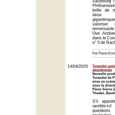
Salzbourg l
Philharmon
brille de 
deux p
gigantesq
valoriser
renversante
Ove Andse
dans le Con
n° 3 de Rac
Par Pierre-E
14/04/2025
Turandot seul
abandonnée
Nouvelle prod
Turandot de P
mise en scène
sous la direc
Pérez-Sierra à
Theater, Basel
S’il appor
semble-t-
questions