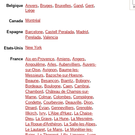
,
,
,
,
,
Belgique
Anvers
Bruges
Bruxelles
Gand
Gent
(e
Liège
Montréal
Canada
,
,
,
Espagne
Barcelone
Castell Peralada
Madrid
,
Perelada
Valencia
New York
Etats-Unis
,
,
,
France
Aix-en-Provence
Amiens
Angers
,
,
,
Angoulême
Arles
Aubervilliers
Auvers-
,
,
sur-Oise
Avignon
Baume-les-
,
,
Messieurs
Bazoche-sur-Hoesne
,
,
,
,
Beaune
Besançon
Biarritz
Bobigny
,
,
,
,
Bordeaux
Boulogne
Caen
Cambrai
,
Chambord
Château de Champs-sur-
,
,
,
,
Marne
Colmar
Colombes
Compiègne
,
,
,
,
Condette
Courbevoie
Deauville
Dijon
,
,
,
,
Dinard
Évian
Gennevilliers
Grenoble
,
,
,
Illkirch
Ivry
L'Alpe d'Huez
La Chaise-
,
,
,
,
Dieu
La Grave
La Hune
La Mesnière
,
,
La Roque-d'Anthéron
La Salle-les-Alpes
,
,
Le Lautaret
Le Mans
Le Monêtier-les-
,
,
,
,
,
Bains
Le Thoronet
Lille
Limoges
Lyon