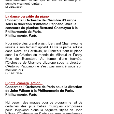
semble vraiment lointain.
Le 21/11/2024
La danse versatile du piano
Concert de l’Orchestre de Chambre d’Europe
sous la direction d’Antonio Pappano, avec le
concours du pianiste Bertrand Chamayou à la
Philharmonie de Paris.
Philharmonie, Paris
Pour notre plus grand plaisir, Bertrand Chamayou ne
résiste à son fameux appétit. Outre la partie soliste
dans Ravel et Gershwin, le Français tient le piano
dans La Création du monde de Milhaud et Fancy
Free de Bernstein. Au terme d’une tournée,
l’Orchestre de Chambre d’Europe sous la direction
d’Antonio Pappano ne s’est pas montré sous son
meilleur jour.
Le 18/11/2024
Lights, camera, action !
Concert de l’Orchestre de Paris sous la direction
de John Wilson à la Philharmonie de Paris.
Philharmonie, Paris
Nul besoin des images pour ce programme fait de
certaines des plus belles musiques composées
pour Hollywood. Sous la baguette stylée de John
Wilson, l’Orchestre de Paris sert avec magnificence