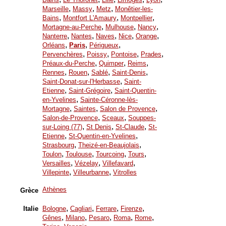
,
,
,
Marseille
Massy
Metz
Monêtier-les-
,
,
,
Bains
Montfort L'Amaury
Montpellier
,
,
,
Mortagne-au-Perche
Mulhouse
Nancy
,
,
,
,
,
Nanterre
Nantes
Naves
Nice
Orange
,
,
,
Orléans
Paris
Périgueux
,
,
,
,
Pervenchères
Poissy
Pontoise
Prades
,
,
,
Préaux-du-Perche
Quimper
Reims
,
,
,
,
Rennes
Rouen
Sablé
Saint-Denis
,
Saint-Donat-sur-l'Herbasse
Saint-
,
,
Etienne
Saint-Grégoire
Saint-Quentin-
,
en-Yvelines
Sainte-Céronne-lès-
,
,
,
Mortagne
Saintes
Salon de Provence
,
,
Salon-de-Provence
Sceaux
Souppes-
,
,
,
sur-Loing (77)
St Denis
St-Claude
St-
,
,
Etienne
St-Quentin-en-Yvelines
,
,
Strasbourg
Theizé-en-Beaujolais
,
,
,
,
Toulon
Toulouse
Tourcoing
Tours
,
,
,
Versailles
Vézelay
Villefavard
,
,
Villepinte
Villeurbanne
Vitrolles
Athènes
Grèce
,
,
,
,
Italie
Bologne
Cagliari
Ferrare
Firenze
,
,
,
,
,
Gênes
Milano
Pesaro
Roma
Rome