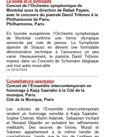
Le poète et le gymnaste
Concert de l’Orchestre symphonique de
Montréal sous la direction de Rafael Payare,
avec le concours du pianiste Daniil Trifonov à la
Philharmonie de Paris.
Philharmonie, Paris
En tournée européenne, l’Orchestre symphonique
de Montréal confirme une forme olympique
annoncée par voie de presse. La Symphonie
alpestre de Strauss en devient une formidable
démonstration technique à l’assurance un peu
vaine. Heureusement, le pianiste Daniil Trifonov
impose dans un Concerto de Schumann élégiaque
une tout autre musicalité.
Le 22/11/2024
Constellations spectrales
Concert de l’Ensemble intercontemporain en
hommage à Kaija Saariaho à la Cité de la
musique, Paris.
Cité de la Musique, Paris
Les solistes de l’Ensemble intercontemporain
rendent un hommage sensible à Kaija Saariaho.
Sophie Cherrier, Martin Adámek, Sébastien Vichard
et Renaud Déjardin en exhalent les raffinements
méditatifs. Des œuvres de Grisey, Murail et
Salonen appartiennent à la même famille de
constellations, tandis que le trio de Lindberg en