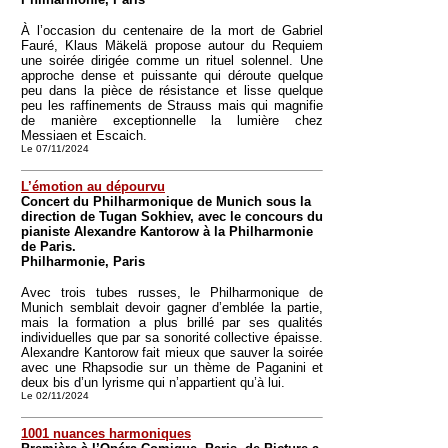
À l’occasion du centenaire de la mort de Gabriel
Fauré, Klaus Mäkelä propose autour du Requiem
une soirée dirigée comme un rituel solennel. Une
approche dense et puissante qui déroute quelque
peu dans la pièce de résistance et lisse quelque
peu les raffinements de Strauss mais qui magnifie
de manière exceptionnelle la lumière chez
Messiaen et Escaich.
Le 07/11/2024
L’émotion au dépourvu
Concert du Philharmonique de Munich sous la
direction de Tugan Sokhiev, avec le concours du
pianiste Alexandre Kantorow à la Philharmonie
de Paris.
Philharmonie, Paris
Avec trois tubes russes, le Philharmonique de
Munich semblait devoir gagner d’emblée la partie,
mais la formation a plus brillé par ses qualités
individuelles que par sa sonorité collective épaisse.
Alexandre Kantorow fait mieux que sauver la soirée
avec une Rhapsodie sur un thème de Paganini et
deux bis d’un lyrisme qui n’appartient qu’à lui.
Le 02/11/2024
1001 nuances harmoniques