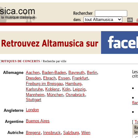
CRITIQUES DE CONCERTS
/ Recherche par ville
,
,
,
,
Allemagne
Aachen
Baden-Baden
Bayreuth
Berlin
,
,
,
,
Dresden
Ebrach
Essen
Frankfurt
,
,
Freiburg im Breisgau
Hamburg
,
,
,
,
Karlsruhe
Koblenz
Köln
Leipzig
,
,
,
Mannheim
München
Osnabrück
Stuttgart
fl
London
Angleterre
Buenos Aires
Argentine
[
T
,
,
,
Autriche
Bregenz
Innsbruck
Salzburg
Wien