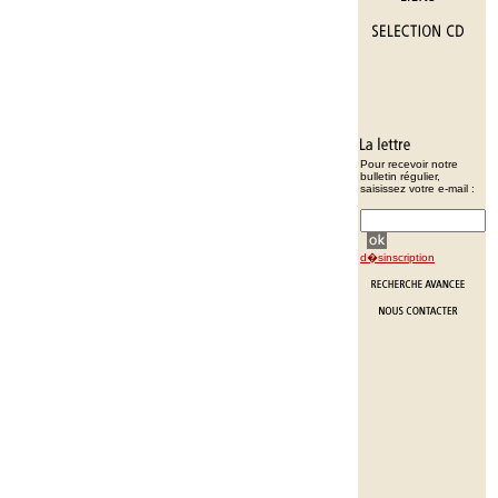
Pour recevoir notre
bulletin régulier,
saisissez votre e-mail :
d�sinscription