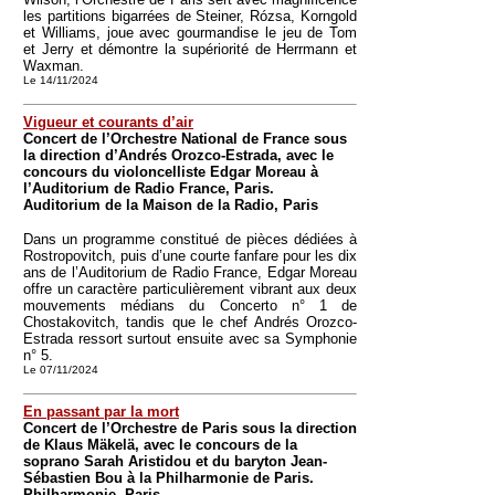
les partitions bigarrées de Steiner, Rózsa, Korngold
et Williams, joue avec gourmandise le jeu de Tom
et Jerry et démontre la supériorité de Herrmann et
Waxman.
Le 14/11/2024
Vigueur et courants d’air
Concert de l’Orchestre National de France sous
la direction d’Andrés Orozco-Estrada, avec le
concours du violoncelliste Edgar Moreau à
l’Auditorium de Radio France, Paris.
Auditorium de la Maison de la Radio, Paris
Dans un programme constitué de pièces dédiées à
Rostropovitch, puis d’une courte fanfare pour les dix
ans de l’Auditorium de Radio France, Edgar Moreau
offre un caractère particulièrement vibrant aux deux
mouvements médians du Concerto n° 1 de
Chostakovitch, tandis que le chef Andrés Orozco-
Estrada ressort surtout ensuite avec sa Symphonie
n° 5.
Le 07/11/2024
En passant par la mort
Concert de l’Orchestre de Paris sous la direction
de Klaus Mäkelä, avec le concours de la
soprano Sarah Aristidou et du baryton Jean-
Sébastien Bou à la Philharmonie de Paris.
Philharmonie, Paris