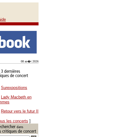
aide
08 ao�t 2026
Surexpositions
Lady Macbeth en
ammes
Retour vers le futur II
ous les concerts
]